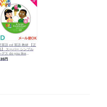
D あす楽対応
英語 cd 英語 教材 【正
品】 スーパー シンプル
グス do you like
occoli ice cream? ブロッ
035円
リーアイスは好き？ CD
per simple songs キッズ
ングコレクション 知育教
 英語 CD あす楽対応