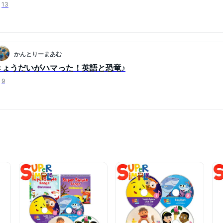
13
かんとりーまあむ
きょうだいがハマった！英語と恐竜♪
9