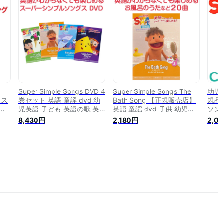
材 英語 dvd あす楽対応
C
Super Simple Songs DVD 4
Super Simple Songs The
幼児
マス
巻セット 英語 童謡 dvd 幼
Bath Song 【正規販売店】
規
 英
児英語 子ども 英語の歌 英
英語 童謡 dvd 子供 幼児英
ソン
幼
語ソング スーパー シンプル
語 英語歌 幼児 スーパー シ
bl
8,430円
2,180円
2,
ン
ソングス きらきらぼし 赤ち
ンプル ソングス マザーグー
コ
クリ
ゃんサメ お風呂のうた おも
ス お風呂のうた 英語の歌
su
ちゃ マザーグース 車の中
英語教材 おすすめ 子供英語
ソ
小学生 英語教育 歌 入学祝
発音 歌 アニメ 教材 英語ソ
材
プレゼント ギフト
ング