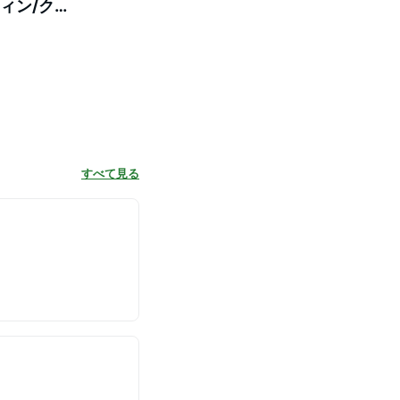
ィン/クリ
D
すべて見る