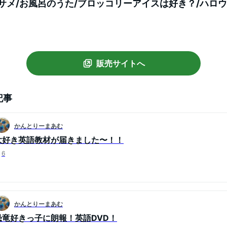
サメ/お風呂のうた/ブロッコリーアイスは好き？/ハロウ
mple songs キッズソングコレクション 知育教材 英語 DV
販売サイトへ
記事
かんとりーまあむ
大好き英語教材が届きました〜！！
6
かんとりーまあむ
恐竜好きっ子に朗報！英語DVD！