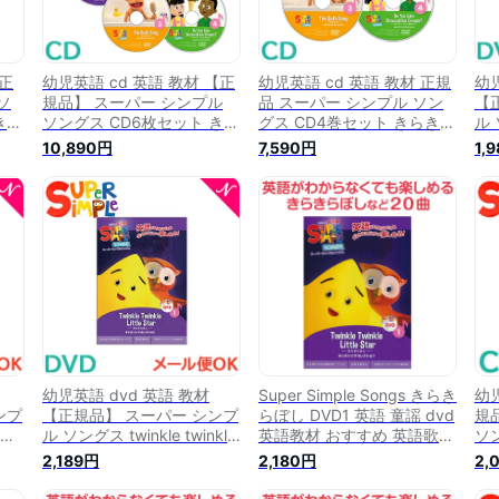
 正
幼児英語 cd 英語 教材 【正
幼児英語 cd 英語 教材 正規
幼児
ソ
規品】 スーパー シンプル
品 スーパー シンプル ソン
【
きら
ソングス CD6枚セット きら
グス CD4巻セット きらきら
ル 
お風
きらぼし 赤ちゃんサメ お風
ぼし 赤ちゃんサメ お風呂の
br
10,890円
7,590円
1,
アイ
呂のうた ブロッコリーアイ
うた ブロッコリーアイスは
コ
e
スは好き？ ハロウィン クリ
好き？ super simple songs
su
レク
スマス super simple songs
キッズソングコレクション
ソ
D
キッズソングコレクション
知育教材 英語 CD あす楽対
材 
リ
知育教材 英語 CD
応【ナチュラルリビング】
幼児英語 dvd 英語 教材
Super Simple Songs きらき
幼児
ンプ
【正規品】 スーパー シンプ
らぼし DVD1 英語 童謡 dvd
規
 赤
ル ソングス twinkle twinkle
英語教材 おすすめ 英語歌
ソン
little star きらきらぼし DVD
子供 幼児英語 スーパーシン
風呂
2,189円
2,180円
2,
ング
super simple songs キッズ
プルソングス キッズソング
si
英語
ソングコレクション 知育教
コレクション
コ