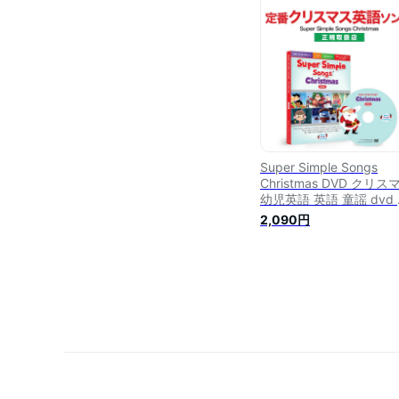
dvd あす楽対応
Super Simple Songs
Christmas DVD クリス
幼児英語 英語 童謡 dvd
語教材 おすすめ 英語歌 
2,090円
児 スーパー シンプル ソ
グス 子供 子供用 英語 
スマスソング