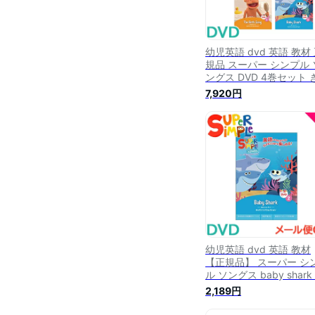
幼児英語 dvd 英語 教材
規品 スーパー シンプル 
ングス DVD 4巻セット 
きらぼし 赤ちゃんサメ 
7,920円
呂のうた ブロッコリー
スは好き？ super simpl
songs キッズソングコ
ション 知育教材 英語 DV
あす楽対応【ナチュラル
ビング】
幼児英語 dvd 英語 教材
【正規品】 スーパー シ
ル ソングス baby shark
ちゃんサメ DVD super
2,189円
simple songs キッズソ
コレクション 知育教材 