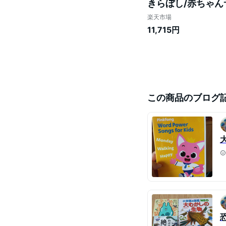
きらぼし/赤ちゃん
スマス super si
楽天市場
11,715円
この商品のブログ