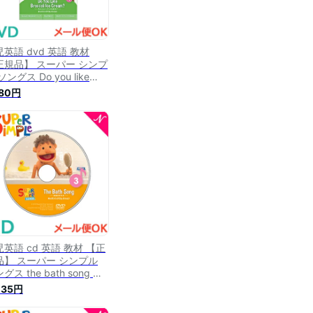
英語 dvd 英語 教材
正規品】 スーパー シンプ
ソングス Do you like
occoli ice cream? ブロッ
980円
リーアイスは好き？ DVD
per simple songs キッズ
ングコレクション 知育教
英語 dvd あす楽対応
英語 cd 英語 教材 【正
品】 スーパー シンプル
グス the bath song お
のうた CD super
035円
mple songs キッズソング
レクション 知育教材 英語