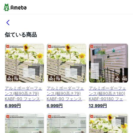
似ている商品
アルミボーダーフェ
アルミボーダーフェ
アルミボーダーフェ
ンス(幅90高さ79)
ンス(幅90高さ79)
ンス(幅90高さ180)
KABF-90 フェンス
KABF-90 フェンス
KABF-90180 フェン
目隠しフェンス アル
目隠しフェンス アル
ス 目隠しフェンス
6,999円
6,999円
12,999円
ミ ルーバー 衝立 屋
ミ ルーバー 衝立 屋
アルミ ルーバー 衝
外 固定金具 おしゃ
外 固定金具 おしゃ
立 屋外 固定金具 お
れ 山善 YAMAZEN
れ 山善 YAMAZEN
しゃれ 山善
ガーデンマスター
ガーデンマスター
YAMAZEN ガーデン
【送料無料】
【送料無料】
マスター 【送料無