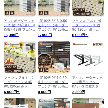
料】
アルミボーダーフェ
【P10倍 5/16 9:59
フェンス アルミ ボ
ンス(幅120高さ180)
迄】アルミボーダー
ーダーフェンス 幅
KABF-1218 フェンス
フェンス(幅120高さ
90/120cm 高さ
目隠しフェンス アル
180) KABF-1218 フ
79/149/180cm 選べ
15,999円
17,999円
6,999円〜
ミ ルーバー 衝立 屋
ェンス 目隠しフェン
る6サイズ 目隠し 境
外 固定金具 おしゃ
ス アルミ ルーバー
界 アルミボーダーフ
れ 山善 YAMAZEN
衝立 屋外 固定金具
ェンス アルミフェン
ガーデンマスター
おしゃれ 山善
ス 目隠しフェンス
【送料無料】
YAMAZEN ガーデン
ルーバー 衝立 屋外
マスター 【送料無
固定金具 囲い 壁 隣
料】
家 アルミ製 山善
YAMAZEN ガーデン
マスター 【送料無
料】
フェンス アルミ ボ
【P10倍 9/11 9:59
アルミボーダーフェ
ーダーフェンス 幅
迄】アルミボーダー
ンス専用スタンド
90/120cm 高さ
フェンス(幅120高さ
KABF-S 自立スタン
79/149/180cm 選べ
79) KABF-120 フェ
ド 専用スタンド ル
6,999円〜
9,999円
2,299円
る6サイズ 目隠し 境
ンス 目隠しフェンス
ーバーラティス アル
界 アルミボーダーフ
アルミ ルーバー 衝
ミフェンス 目隠しフ
ェンス アルミフェン
立 屋外 固定金具 お
ェンス パーテーショ
ス 目隠しフェンス
しゃれ 山善
ン 山善 YAMAZEN