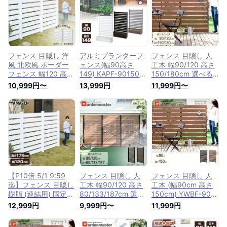
ルーバー 衝立 屋外
YAMAZEN ガーデン
ガーデンマスター
山善 YAMAZEN ガー
マスター 【送料無
【送料無料】
デンマスター 【送料
料】 0901P
無料】
フェンス 目隠し 洋
アルミプランターフ
フェンス 目隠し 人
風 北欧風 ボーダー
ェンス(幅90高さ
工木 幅90/120 高さ
フェンス 幅120 高さ
149) KAPF-90150
150/180cm 選べる4
179/141 連結可能
目隠し フェンス プ
サイズ ボーダーフェ
10,999円〜
13,999円
11,999円〜
PVC 樹脂 DIY ボーダ
ランター ガーデンラ
ンス 木目調 フルセ
ー 固定金具セット
ティス プランターボ
ット 連結可能 ルー
目隠しフェンス ボー
ックス 花壇フェンス
バー ボーダー 囲い
ダーフェンス ガーデ
おしゃれ 山善
壁 屋外 ボーダーフ
ン 屋外 衝立 固定金
YAMAZEN ガーデン
ェンス 目隠しフェン
具 おしゃれ 山善
マスター 【送料無
ス ガーデン 屋外 DIY
YAMAZEN ガーデン
料】 1204P
山善 YAMAZEN ガー
マスター 【送料無
デンマスター 【送料
料】
無料】
【P10倍 5/1 9:59
フェンス 目隠し 人
フェンス 目隠し 人
迄】フェンス 目隠し
工木 幅90/120 高さ
工木 (幅90cm 高さ
樹脂 (連結用) 固定金
80/133/187cm 選べ
150cm) YWBF-9015
具セット 幅120高さ
る6サイズ ボーダー
ブラウン/ナチュラル
12,999円
9,999円〜
11,999円
179 TPF1218A2 ホ
クローズ 選べる2デ
ボーダーフェンス 目
ワイト 目隠しフェン
ザイン 連結可能 木
隠しフェンス 屋外