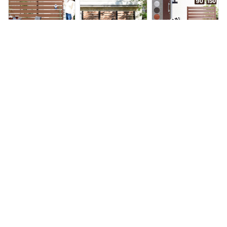
ス ボーダーフェンス
目調 衝立 壁 隣家 ア
おしゃれ DIY 山善
屋外 衝立 固定金具
ルミ支柱 2本 アルミ
YAMAZEN ガーデン
おしゃれ 山善
製 ボーダーフェンス
マスター 【送料無
YAMAZEN ガーデン
ガーデン 屋外 おし
料】
マスター 【送料無
ゃれ DIY 山善
料】
YAMAZEN ガーデン
マスター 【送料無
料】
フェンス 目隠し 人
フェンス 目隠し 人
たためる アルミフェ
工木 (幅90cm 高さ
工木 ボーダー (幅
ンス (幅90高さ
150cm) YWBF-9015
90cm 高さ187cm)
150cm) 目隠し 自立
ブラウン/ナチュラル
アルミ支柱 2本
式 木目調フェンス
11,999円
21,999円
19,800円
ボーダーフェンス 目
KMFS-
アルミボーダーフェ
隠しフェンス 屋外
187+WPC1X4-
ンス アルミ ルーバ
おしゃれ DIY 山善
8BR*17 ブラウン/ナ
ー 衝立 屋外 固定金
YAMAZEN ガーデン
チュラル ボーダーフ
具 おしゃれオレフェ
マスター 【送料無
ェンス 目隠しフェン
ンス パーテーション
料】
ス 屋外 おしゃれ DIY
ラティス OF0915土
山善 YAMAZEN ガー
日出荷OK
デンマスター 【送料
無料】
山善 アルミボーダー
フェンス 目隠し 人
【P10倍 8/11 9:59
フェンス (幅90×高
工木 ボーダー (幅
迄】 アルミプランタ
さ79cm) ダークブラ
90cm 高さ187cm)
ーフェンス 全3色 サ
ウン KABF-90
フェンス拡張セット
イズ4種類(120×180)
7,680円〜
17,999円
13,999円〜
アルミ支柱追加用 1
(90×180)(120×149)