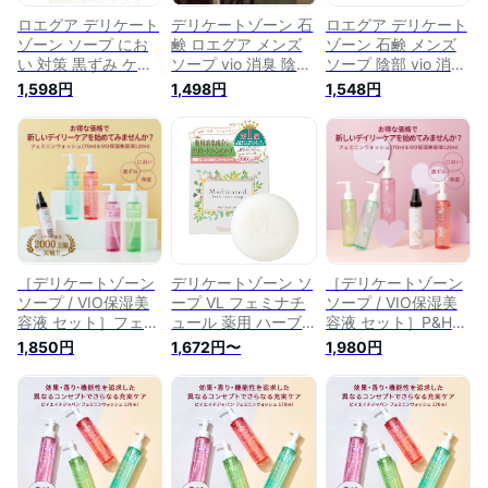
ロエグア デリケート
デリケートゾーン 石
ロエグア デリケート
ゾーン ソープ にお
鹸 ロエグア メンズ
ゾーン 石鹸 メンズ
い 対策 黒ずみ ケア
ソープ vio 消臭 陰部
ソープ 陰部 vio 消臭
フェミニンウォッシ
男性用 ジャムウ 固
男性用 ジャムウ 石
1,598円
1,498円
1,548円
ュ vio 消臭 日本製 医
形 石けん 医薬部外
けん 日本製
薬部外品 容器80ml
品 日本製 80g
［デリケートゾーン
デリケートゾーン ソ
［デリケートゾーン
ソープ / VIO保湿美
ープ VL フェミナチ
ソープ / VIO保湿美
容液 セット］フェミ
ュール 薬用 ハーブ
容液 セット］P&H
ニンウォッシュ と V
ナノソープ 医薬部外
サンリオ コラボ 限
1,850円
1,672円〜
1,980円
ケア のおトクなセッ
品 ニオイ 黒ずみ ジ
定パッケージ 黒ずみ
ト販売 デリケートゾ
ャムウ ハーブ VIO
ケア におい かゆみ
ーン ソープ 黒ずみ
フェミニン ケア
消臭 VIO アミノ酸
ケア におい かゆみ
100g 日本製
保湿 デリケートゾー
消臭 VIO
ンの臭い フェムケア
フェミニンウォッシ
ュ 日本製 PHケア