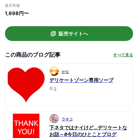
vio 消臭 日本製 医薬部外品 詰替あり
楽天市場
1,698円〜
販売サイトへ
この商品のブログ記事
すべて見る
かな
デリケートゾーン専用ソープ
3
ラキコ
下ネタではナイけど…デリケートな
お話～#今日のひとことブログ