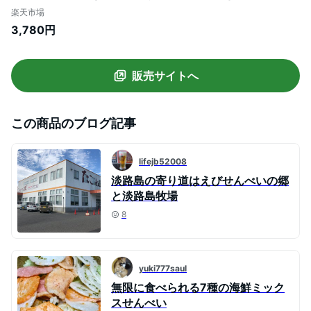
取り寄せ 詰め合わせ おせんべい 送料無料
楽天市場
ギフト 内祝い お祝い お礼 法事 お供え 快
3,780円
気祝い 挨拶 引越し お返し 和菓子 贈り物
お菓子 せんべい 日持ち 御歳暮 御年賀 御挨
拶 年末
販売サイトへ
この商品のブログ記事
lifejb52008
淡路島の寄り道はえびせんべいの郷
と淡路島牧場
8
yuki777saul
無限に食べられる7種の海鮮ミック
スせんべい