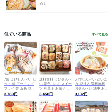
3
似ている商品
すべて見る
7袋 えびせんべい セ
送料無料 えびせんべ
えびせんべい だいご
ット 梅 アーモンド
い 彩色（小）スイー
み 12袋入 送料無料
フライ 誉 五色 味伝
ツ 和菓子 お菓子 お
おせんべい 法事 お
承 海老きらら 素焼
供え 詰め合わせ お
供え 内祝い 詰め合
3,780円
3,456円
3,132円
アーモンド えびせん
祝い 内祝い 出産内
わせ 誕生日 贈り物
詰め合わせ ギフト
祝 引越し お礼 挨拶
お礼 お祝い 挨拶 引
内祝い お祝い お礼
法事 快気祝い ギフ
越し お返し 粗供養
法事 お供え 快気祝
ト 出産祝い 日持ち
忌明け 快気祝い ギ