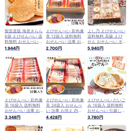
い 挨拶 引越し お返
お返し お取り寄せ
フト 退職 昇進 スイ
し 出産祝い 和菓子
四十九日 帰省 お土
ーツ 和菓子 お菓子
贈り物 お菓子 保存
産 転職 就職 入学 卒
食べ物 保存食 お取
食 お取り寄せ 御歳
業 御供 御歳暮 御年
り寄せ 御歳暮 お歳
暮 御年賀 御挨拶 年
賀 御挨拶 年末 年始
暮 お年賀 御年賀 挨
末 年始
拶 ご挨拶
製造直販 海老きらら
えびせんべい 彩色兼
よし乃 えびせんべい
6袋 えびせんべい 送
美 12袋入 送料無料
送料無料 高級 えび
料無料 おせんべい
おせんべい 法事 お
せん おせんべい ギ
法事 お供え 詰め合
供え 内祝い 詰め合
フト 内祝い お祝い
1,944円
2,700円
5,940円
わせ 誕生日 贈り物
わせ 誕生日 贈り物
お礼 法事 お供え 快
お礼 お祝い 挨拶 引
お礼 お祝い 挨拶 引
気祝い 挨拶 出産祝
越し 粗供養 忌明け
越し 粗供養 忌明け
い 詰め合わせ 誕生
快気祝い ギフト 就
快気祝い ギフト ス
日 スイーツ 和菓子
職 スイーツ 和菓子
イーツ 和菓子 お菓
贈り物 お菓子 個包
贈り物 お菓子 保存
子 個包装 せんべい
装 せんべい 高級 転
食 個包装 せんべい
日持ち 慶事 仏事 四
職 就職 入学 卒業 御
日持ち 御歳暮 お歳
十九日 転職 就職 入
供 御歳暮 御年賀 御
暮 お年賀 御年賀 挨
学 卒業 御歳暮 御年
挨拶 年末 年始
拶 ご挨拶
賀 年末
えびせんべい 彩色兼
えびせんべい 彩色兼
えびせんべい だいご
美 16袋入 送料無料
美 24袋入 おせんべ
み 16袋入 送料無料
おせんべい 法事 お
い 法事 お供え 内祝
おせんべい 引越し
供え 内祝い 詰め合
い 贈り物 お礼 お祝
ギフト 法事 内祝い
3,348円
4,428円
3,780円
わせ 誕生日 贈り物
い 挨拶 引越し 粗供
お礼 お祝い 快気祝
お礼 お祝い 挨拶 引
養 忌明け 快気祝い
い 忌明け 粗供養 お