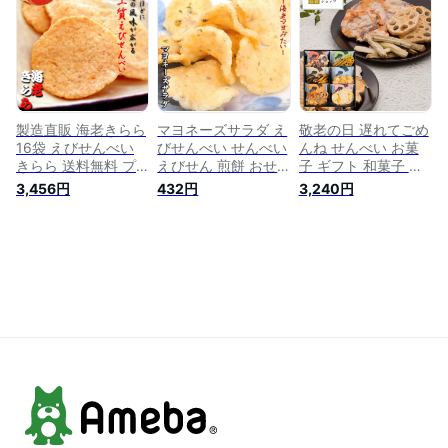
越し 粗供養 忌明け
ギフト 就職 スイー
返し 誕生日 法要 詰
快気祝い ギフト 就
ツ 和菓子 お菓子 保
め合わせ ギフト プ
職 スイーツ 和菓子
存食 せんべい 日持
レゼント スイーツ
お菓子 個包装 せん
ち 食品 御歳暮 御年
和菓子 贈り物 お菓
べい 食品 日持ち 御
賀 年末 年始 帰省土
子 個包装 お取り寄
見舞 お土産 帰省土
産 挨拶 四十九日
せ 日持ち 御中元 お
産 四十九日 御歳暮
転職 就職 入学 卒業
中元 暑中御見舞 御
御年賀 年末
御供
挨拶
製造直販 海老きらら
マヨネーズサラダ え
敬老の日 遅れてごめ
16袋 えびせんべい
びせんべい せんべい
んね せんべい お菓
きらら 送料無料 プ
えびせん 煎餅 おせ
子 ギフト 和菓子 個
レゼント 内祝い お
んべい 海老 お試し
包装 詰め合わせ
3,456円
432円
3,240円
祝い お礼 法事 お供
和菓子 お菓子 スイ
【SS-30】御歳暮 御
え 快気祝い 挨拶 引
ーツ ギフト 川仁 お
年賀 残暑見舞い 法
越し お返し 出産祝
礼 挨拶 引越し お返
事 お供え 御供 快気
い 退職 昇進 個包装
し 海老マヨ エビマ
祝い プレゼント 孫
日持ち 食品 お取り
ヨ マヨネーズ サラ
お菓子 和菓子 内祝
寄せ 御歳暮 お歳暮
ダ マヨサラ 保存食
い お返し お礼 お祝
お年賀 御年賀 御年
日持ち 食品 お返
い 挨拶 引越し 贈り
始 お年始 お彼岸
し 贈り物 お取り
物 おしゃれ 退職 昇
寄せ
進 いか たこ えび