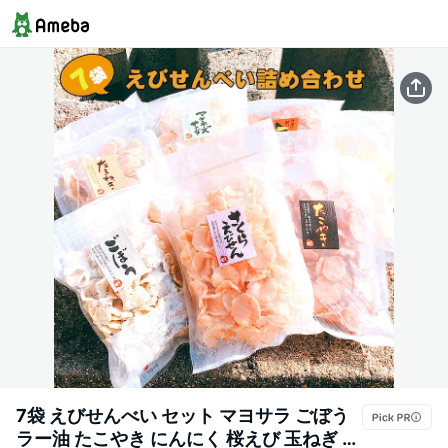
7袋 えびせんべい セット マヨサラ ごぼう
ラー油 たこやき にんにく 桜えび 玉ねぎ お