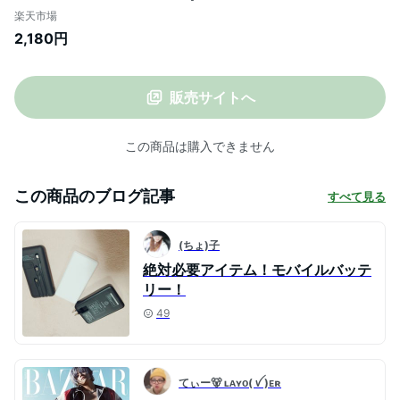
器 type-c タイプc蓄電 より増量 コンパク
楽天市場
ト 軽量 残量表示 懐中電灯 便利グッズ 旅行
2,180円
出張 停電対策 台風 地震 災害 防災グッズ
iPhone/Android各種対応
販売サイトへ
この商品は購入できません
この商品のブログ記事
すべて見る
(ちょ)子
絶対必要アイテム！モバイルバッテ
リー！
49
てぃー🐻 ʟᴀʏᴏ( ꪜ )ᴇʀ