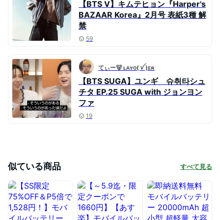
【BTS V】キムテヒョン『Harper's
BAZAAR Korea』2月号 表紙3種 解
禁
59
てぃー🐻 ʟᴀʏᴏ( ꪜ )ᴇʀ
【BTS SUGA】ユンギ 슈취타シュ
チタ EP.25 SUGA with ジョンヨン
ファ
19
似ている商品
すべて見る