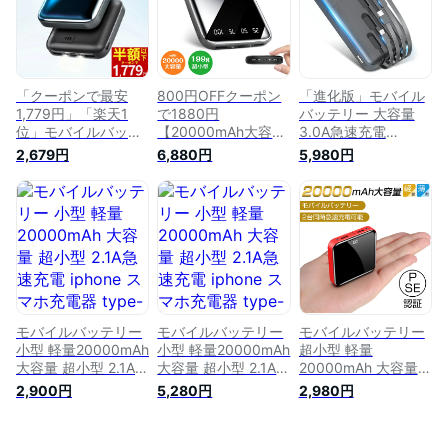
行 出張 停電対策 台
利グッズ 旅行 出張
ト 10000mAh より
風 地震 災害 防災グ
停電対策 台風 地震
増量 軽量 便利グッ
ッズ iPhone/Android
災害 防災グッズ
ズ 防災グッズ 旅行
各種対応
iPhone/Android各種
出張 停電対策 台風
対応 2025
地震 災害
iPhone/Android各種
「クーポンで最安
800円OFFクーポン
「進化版」モバイル
対応
1,779円」「楽天1
で1880円
バッテリー 大容量
位」モバイルバッテ
【20000mAh大容
3.0A急速充電
リー 20000mAh 超
量】モバイルバッテ
55800mAh ケーブ
2,679円
6,880円
5,980円
小型 大容量 2.1A急速
リー 超小型 2.1A急速
ル内蔵 type-c スマ
充電 iphone スマホ
充電 iphone スマホ
ホ充電器 タイプc対
充電器 type-c タイ
充電器 type-c タイ
応 残量表示
プc蓄電 コンパクト
プc蓄電 10000mAh
20000mAh より増量
軽量 10000mAh よ
より増 コンパクト
懐中電灯 便利グッズ
り増量 便利グッズ
軽量 便利グッズ 旅
出張 旅行 停電対策
旅行 出張 停電対策
行 出張 停電対策 台
防災グッズ
台風 地震 災害 防災
風 地震 災害 防災グ
iPhone/Android対応
グッズ
ッズ iPhone/Android
2023
iPhone/Android各種
各種対応
モバイルバッテリー
モバイルバッテリー
モバイルバッテリー
対応
小型 軽量20000mAh
小型 軽量20000mAh
超小型 軽量
大容量 超小型 2.1A急
大容量 超小型 2.1A急
20000mAh 大容量
速充電 iphone スマ
速充電 iphone スマ
PSE認証 残量表示
2,900円
5,280円
2,980円
ホ充電器 type-c タ
ホ充電器 type-c タ
2.1A 急速充電 type-
イプc蓄電対応
イプc蓄電対応
c micro usb LEDラ
10000mAh より増量
10000mAh より増量
イト付 スマホ充電器