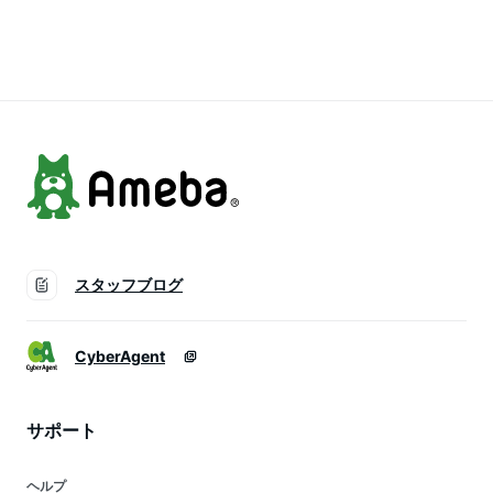
残量表示 軽量 コン
残量表示 軽量 コン
二台同時充電 携帯充
パクト 懐中電灯 便
パクト 懐中電灯 便
電器 懐中電灯 旅行
利グッズ 急速充電
利グッズ 急速充電
出張 停電対策 台風
ミニ型 楽々収納 携
ミニ型 楽々収納 携
地震 防災グッズ 持
帯充電器
帯充電器
ち運び
iPhone/Android各種
対応
スタッフブログ
CyberAgent
サポート
ヘルプ