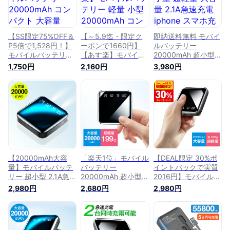
【SS限定75%OFF＆
【～5.9迄・限定ク
即納送料無料 モバイ
P5倍で1,528円！】
ーポンで1660円】
ルバッテリー
モバイルバッテリー
【あす楽】モバイル
20000mAh 超小型
20000mAh コンパク
バッテリー 軽量 小
超軽量 大容量 2.1A急
1,750円
2,160円
3,980円
ト 大容量 2.1A急速充
型 20000mAh コン
速充電 iphone スマ
電 iPhone15
パクト 大容量 2.1A急
ホ充電器 type-c
iPhone16 スマホ充
速充電 iphone スマ
10000mAh より増量
電器 type-c タイプc
ホ充電器 type-c タ
コンパクト 残量表示
蓄電 より増量 コン
イプc蓄電 より増量
懐中電灯 旅行 出張
パクト 軽量 残量表
コンパクト 軽量 残
停電対策 台風 地震
示 懐中電灯 便利グ
量表示 懐中電灯 便
災害 防災グッズ
ッズ 旅行 出張 停電
利グッズ 旅行 出張
iPhone/Android各種
対策 台風 地震 災害
停電対策 台風 地震
対応 ピンク パープ
防災グッズ
災害 防災グッズ
ル ホワイト ブラッ
【20000mAh大容
「楽天1位」モバイル
【DEAL限定 30%ポ
iPhone/Android
ク
量】モバイルバッテ
バッテリー
イントバックで実質
リー 超小型 2.1A急速
20000mAh 超小型
2016円】モバイルバ
充電 iphone スマホ
大容量 2.1A急速充電
ッテリー 20000mAh
2,980円
2,680円
2,980円
充電器 type-c タイ
iphone スマホ充電器
大容量 超小型 2.1A急
プc蓄電 10000mAh
type-c タイプc蓄電
速充電 iphone スマ
より増 コンパクト
10000mAh より増量
ホ充電器 type-c タ
軽量 便利グッズ 旅
コンパクト 軽量 便
イプc蓄電 コンパク