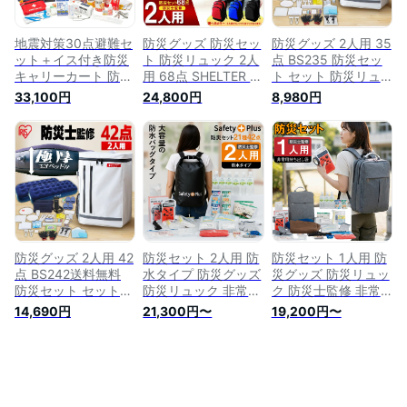
防災ラジオ 救急セッ
セット 津波
ト
地震対策30点避難セ
防災グッズ 防災セッ
防災グッズ 2人用 35
ット＋イス付き防災
ト 防災リュック 2人
点 BS235 防災セッ
キャリーカート 防災
用 68点 SHELTER シ
ト セット 防災リュ
用 災害対策 防災用
ェルター 防災士 災
ック 避難 避難グッ
33,100円
24,800円
8,980円
品 セット 保存食 保
害備蓄管理士監修 非
ズ 避難リュック 防
存水 簡易トイレ 非
常用持ち出し袋 簡易
災 防災用品 災害リ
常用トイレ 防災用ヘ
トイレ 女性 ※ 1000
ュック 災害 災害グ
ルメット ブランケッ
円ぽっきり 子ども
ッズ 災害対策 災害
ト 非常持出袋 防災
一人用 3人用 はしご
用 地震対策 地震対
用品 防災 女性 男性
ヘルメット ではあり
策グッズ 非常用 備
一人用 1人用 災害 震
ません
蓄 避難袋 持ち出し
災 リュック 防災グ
袋 衛生用品 懐中電
ッズ
灯 アイリスオーヤマ
防災グッズ 2人用 42
防災セット 2人用 防
防災セット 1人用 防
点 BS242送料無料
水タイプ 防災グッズ
災グッズ 防災リュッ
防災セット セット
防災リュック 非常用
ク 防災士監修 非常
防災リュック 避難
トイレ 簡易トイレ
用持出袋 女性 女性
14,690円
21,300円〜
19,200円〜
避難グッズ 避難リュ
非常食 防災士監修
用 1人暮らし 軽量 お
ック 防災 防災用品
災害対策 防災用品
しゃれ 簡易トイレ
災害 災害グッズ 災
避難グッズ 手回し懐
防災トイレ 災害グッ
害対策 災害用 地震
中電灯 ランタン 中
ズ 懐中電灯 地震対
対策 地震対策グッズ
身 非常用持ち出し袋
策 防災用品 スマホ
非常用 避難袋 持ち
保存食 保存水 緊急
充電 災害対策セット