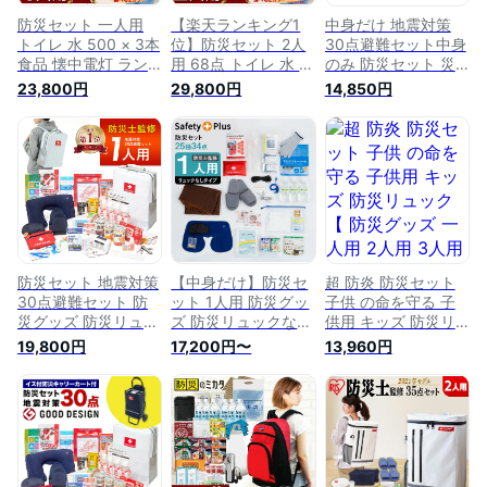
防災セット 一人用
【楽天ランキング1
中身だけ 地震対策
トイレ 水 500 × 3本
位】防災セット 2人
30点避難セット中身
食品 懐中電灯 ラン
用 68点 トイレ 水 食
のみ 防災セット 災
タン 袋 中身 45点 防
品 懐中電灯 ランタ
害対策 防災用品 保
23,800円
29,800円
14,850円
災 リュック 防災リ
ン 袋 中身 防災 リュ
存食 保存水 簡易ト
ュック 防災グッズ
ック 防災リュック
イレ 非常用トイレ
防災バッグ 女性 防
防災グッズ 防災バッ
防災用ヘルメット ブ
災用品 地震対策 災
グ 女性 防災用品 地
ランケット 防災用品
害対策 震災 ※ 1000
震対策 災害対策 大
防災 女性 男性 一人
円ぽっきり 子ども
雨 ※ 中身だけ カート
用 1人用 災害 震災
子供用 2人用 3人用
子ども 子供用 一人
リュック 防災グッズ
はしご スリッパ ヘ
用 3人用 はしご EEE
避難グッズ
ルメット ではありま
せん
防災セット 地震対策
【中身だけ】防災セ
超 防炎 防災セット
30点避難セット 防
ット 1人用 防災グッ
子供 の命を守る 子
災グッズ 防災リュッ
ズ 防災リュックなし
供用 キッズ 防災リ
ク 災害対策 防災用
中身のみ 防災士監修
ュック【 防災グッズ
19,800円
17,200円〜
13,960円
品 保存食 保存水 簡
非常用持出袋 女性
一人用 2人用 3人用
易トイレ 非常用トイ
女性用 1人暮らし 軽
子供用 女性用 中身
レ 非常持出袋 防災
量 おしゃれ 簡易ト
中身だけ防災バッグ
用品 防災 非常食 女
イレ 防災トイレ 災
非常食 水 トイレ 非
性 災害 一人用 1人用
害グッズ 懐中電灯
常用 ラジオ ライト
避難グッズ 防災バッ
地震対策 防災用品
懐中電灯 防災用品
グ 懐中電灯 充電器
スマホ充電 災害対策
オシャレ】