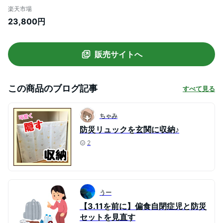
ュック 防災リュック 防災グッズ 防災バッ
楽天市場
グ 女性 防災用品 地震対策 災害対策 震災 ※
23,800円
1000円ぽっきり 子ども 子供用 2人用 3人
用 はしご スリッパ ヘルメット ではありま
せん EEE
販売サイトへ
この商品のブログ記事
すべて見る
ちゃみ
防災リュックを玄関に収納♪
2
うー
【3.11を前に】偏食自閉症児と防災
セットを見直す