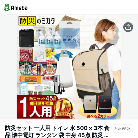
防災セット 一人用 トイレ 水 500 × 3本 食
品 懐中電灯 ランタン 袋 中身 45点 防災 リ