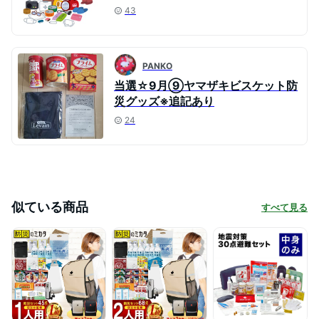
43
PANKO
当選☆9月⑨ヤマザキビスケット防
災グッズ※追記あり
24
似ている商品
すべて見る