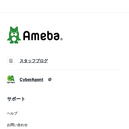
出し袋 衛生用品 懐
避難セット 家族
津波
中電灯 アイリスオー
ヤマ
スタッフブログ
CyberAgent
サポート
ヘルプ
お問い合わせ