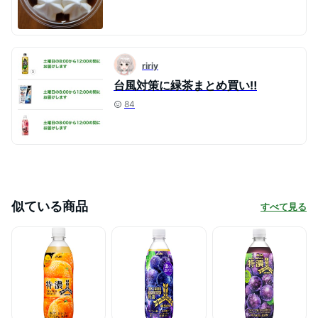
ririy
台風対策に緑茶まとめ買い‼️
84
似ている商品
すべて見る