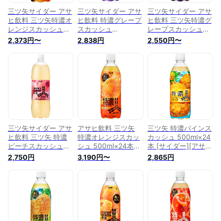
三ツ矢サイダー アサ
三ツ矢サイダー アサ
三ツ矢サイダー アサ
ヒ飲料 三ツ矢特濃オ
ヒ飲料 特濃グレープ
ヒ飲料 三ツ矢特濃グ
レンジスカッシュ
スカッシュ
レープスカッシュ
500ml×24本 [サイダ
500ml×24本 [サイダ
500ml×24本[サイダ
2,373円〜
2,838円
2,550円〜
ー]
ー]
ー][炭酸]
三ツ矢サイダー アサ
アサヒ飲料 三ツ矢
三ツ矢 特濃パインス
ヒ飲料 三ツ矢 特濃
特濃オレンジスカッ
カッシュ 500ml×24
ピーチスカッシュ
シュ 500ml×24本
本 [サイダー][アサヒ
1500ml×8本 [ サイ
[サイダー]
飲料]
2,750円
3,190円〜
2,865円
ダー ]