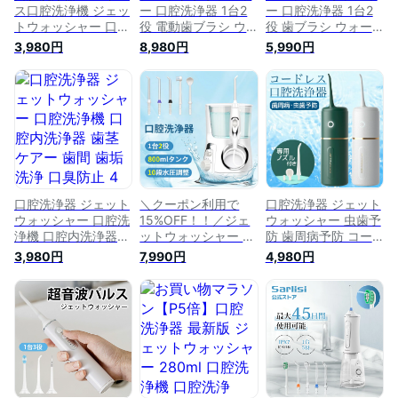
ス口腔洗浄機 ジェッ
ー 口腔洗浄器 1台2
ー 口腔洗浄器 1台2
トウォッシャー 口腔
役 電動歯ブラシ ウ
役 歯ブラシ ウォー
ケア 歯 口腔洗浄機
ォーターフロス 歯間
ターフロス 歯間洗浄
3,980円
8,980円
5,990円
300ml大容量タンク
洗浄機 口腔洗浄機
機 口腔洗浄機 歯 マ
水圧 歯ブラシ 歯周
歯 マウスウォッシャ
ウスウォッシャー 洗
病予防 口内洗浄器
ー 洗浄 糸ようじ 歯
浄 糸ようじ 歯周病
自宅 高圧 防水 USB
周病 口臭 歯周ポケ
口臭 歯周ポケット
充電式 歯磨き 矯正
ット 歯垢 歯磨き 歯
歯垢 歯磨き 歯間 ポ
歯垢洗浄 口臭防止
間 ポータブル 防水
ータブル こうくう洗
替えノズル 歯茎ケア
こうくう洗浄機 2in1
浄機 2in1水流歯ブラ
ー
シ
口腔洗浄器 ジェット
＼クーポン利用で
口腔洗浄器 ジェット
ウォッシャー 口腔洗
15%OFF！！／ジェ
ウォッシャー 虫歯予
浄機 口腔内洗浄器
ットウォッシャー 口
防 歯周病予防 コー
歯茎ケアー 歯間 歯
腔洗浄器 1台2役 歯
ドレス 持ち運び簡単
3,980円
7,990円
4,980円
垢洗浄 口臭防止 4つ
ブラシ 歯間洗浄機
口腔洗浄機 ウォータ
モード
口腔洗浄機 ウォータ
ーフロス 口内洗浄器
ーフロス 歯 マウス
口腔ケア マウスウォ
ウォッシャー 洗浄
ッシャー 歯磨き 歯
糸ようじ 歯周病 口
列矯正 歯間 歯垢洗
臭 歯周ポケット 歯
浄 口臭防止 IPX7防
垢 歯磨き 歯間 ポー
水 替えノズル 歯茎
タブル こうくう洗浄
ケアー コンパクト
機
xyq-001