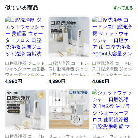
似ている商品
すべて見る
口腔洗浄器 ジェット
口腔洗浄器 コードレ
口腔洗浄器 コードレ
ウォッシャー 美歯器
ス口腔洗浄機 ジェッ
ス口腔洗浄機 ジェッ
ウォーターフロス 口
トウォッシャー 口腔
トウォッシャー 口腔
腔洗浄機 歯間ジェッ
ケア 歯 口腔洗浄機
ケア 歯 口腔洗浄機
4,980円
4,990円
4,680円
ト洗浄 歯垢洗浄 口
300ml大容量タンク
300ml大容量タンク
臭防止 口腔ケア 歯
歯周病予防 口内洗浄
歯周病予防 口内洗浄
間ポケット 歯茎ケア
器 自宅 高圧 防水
器 自宅 高圧 防水
ー 歯垢落とす 歯間
USB充電式 ウォータ
USB充電式 ウォータ
ジェット洗浄 3つモ
ーフロス 口腔ケア
ーフロス 口腔ケア
ード IPX6防水 ノズ
歯磨き 矯正 歯垢洗
歯磨き 矯正 歯垢洗
ル5本
浄 口臭防止 替えノ
浄 口臭防止 替えノ
ズル 歯茎ケアー
ズル 歯茎ケアー
口腔洗浄器 コードレ
ジェットウォッシャ
ジェットウォッシャ