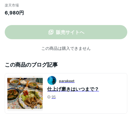
のケア歯茎ケアー 歯間 歯垢洗浄 口臭防止
楽天市場
ジェットウォッシャー ウォーターフロス
6,980円
マウスウォッシャー歯ぐき 歯周病 歯垢洗
浄 口臭防止 口腔 ケア 歯間ポ プレゼント
販売サイトへ
この商品は購入できません
この商品のブログ記事
parakeet
仕上げ磨きはいつまで？
95