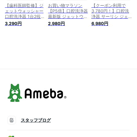
【歯科医師監修】ジ
お買い物マラソン
【クーポン利用で
ェットウォッシャー
【P5倍】口腔洗浄器
3,780円！】口腔洗
口腔洗浄器 1台2役
最新版 ジェットウォ
浄器 サーリシ ジェ
電動歯ブラシ ウォー
ッシャー 280ml 口腔
ットウォッシャー 歯
3,290円
2,980円
6,980円
ターフロス 歯間洗浄
洗浄機 口腔洗浄
高圧洗浄機 口腔洗浄
機 口腔洗浄機 マウ
USB充電式 IPX7防水
機 歯周病 予防
スウォッシャー 歯周
歯茎ケアー 歯間 歯
Sarlisi ウォーターフ
病 歯垢 歯間 携帯型
垢洗浄 口臭防止 携
ロス 風呂 口内洗浄
フロス パルス
帯型 3つモード 替え
器 マウスウォッシャ
ノズル2本 歯垢落と
ー 歯磨き 矯正 歯間
す 食べカス取る 歯
歯垢洗浄 口臭防止
間ジェット洗浄 歯
歯垢落とす USB
高圧洗浄機 歯磨き高
IPX7防水 替えノズル
圧洗浄機
歯茎ケアー 携帯型
スタッフブログ