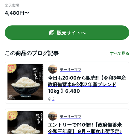
いまい こめ お米 米 白米 全国 送料無料
楽天市場
（北海道 沖縄 離島含む） ブレンド米 安い
4,480円〜
生活応援米 備蓄米 不使用 10キロ 5キロ )
山川食糧
販売サイトへ
この商品のブログ記事
すべて見る
モーリーママ
今日も20:00から販売!!【令和3年産
政府備蓄米&令和7年産ブレンド
10kg 】6,480
2
モーリーママ
エントリーでP10倍!!【政府備蓄米
令和三年産】 9月～順次出荷予定♪