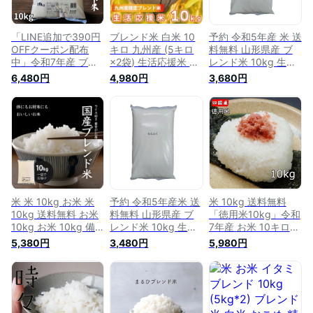
「LINE追加で390円
ブレンド米 白米 10
予約 令和5年産 米 送
OFFクーポン配布
キロ 九州産 (5キロ
料無料 山形県産 ブ
中」令和7年産 ブレ
×2袋) 生活応援米 お
レンド米 10kg 生活
ンド米 極味精米
米 10kg 送料無料 九
応援米 国内産 10割
6,480円
4,980円
3,680円
10kg ( きわみせいま
州産 ブレンド米 白
使用 十キロ お米 お
い こめ お米 米 白米
米 精米 10キロ 生活
こめ 白米 はくまい
全国 送料無料 （北
応援 家計応援 複数
海道 沖縄 離島含
原料米 おこめ
む） ブレンド米 安
い 生活応援米 備蓄
米 不使用 )
米 米 10kg お米 米
予約 令和5年産米 送
米 10kg 送料無料
10kg 送料無料 お米
料無料 山形県産 ブ
「徳用米10kg」令和
10kg お米 10kg 備
レンド米 10kg 生活
7年産 お米 10キロ
蓄米 ブレンド米 米
応援 たらふく米 37
白米 精米 ブレンド
5,380円
3,480円
5,980円
10キロ お米10キロ
国内産 10割 使用十
米 小分け不可 ※北海
R3年産 お米 10キロ
キロ お米おこめ 白
道.東北.沖縄配送不
米 10キロ 白米 白米
米 はくまい
可
10kg 白米10キロ 白
米 10キロ 政府備蓄