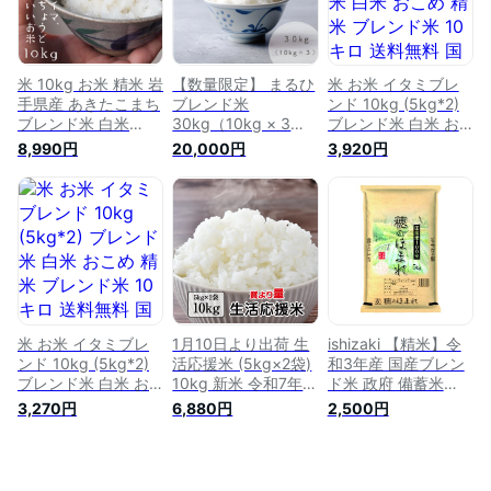
米 生活応援米 10キ
ロ 備蓄 国産 ご飯 安
い 激安 10kg お得 お
得米
米 10kg お米 精米 岩
【数量限定】 まるひ
米 お米 イタミブレ
手県産 あきたこまち
ブレンド米
ンド 10kg (5kg*2)
ブレンド米 白米
30kg（10kg × 3）
ブレンド米 白米 お
10kg（5kg×2）オリ
米 お米 30kg 送料無
こめ 精米 ブレンド
8,990円
20,000円
3,920円
ジナル 安い 10キロ
料 業務用米 備蓄米
米 10キロ 送料無料
小分け 季節のブレン
ブレンド米 白米 精
国内産 国産
ド米【米10キロ】
米 業務用 30キロ こ
め ブレンド米 訳あ
り米 オリジナル米
コシヒカリ ヒノヒカ
リ あきたこまち お
米のまるひ
米 お米 イタミブレ
1月10日より出荷 生
ishizaki 【精米】令
ンド 10kg (5kg*2)
活応援米 (5kg×2袋)
和3年産 国産ブレン
ブレンド米 白米 お
10kg 新米 令和7年産
ド米 政府 備蓄米
こめ 精米 ブレンド
香川県 訳あり 米 白
5kg
3,270円
6,880円
2,500円
米 10キロ 送料無料
米 規格外品 ブレン
国内産 国産
ド米 お米10キロ 質
より量 白米 おこめ
10kg お米10きろ こ