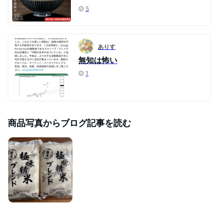
5
ありす
無知は怖い
1
商品写真からブログ記事を読む