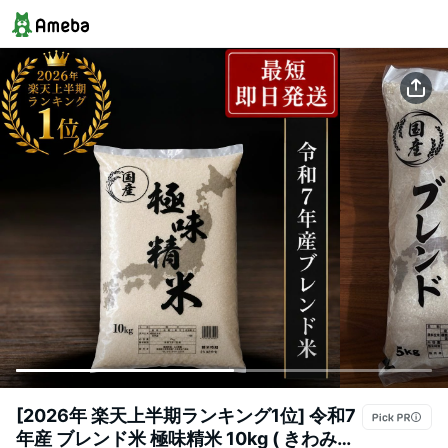
[2026年 楽天上半期ランキング1位] 令和7
年産 ブレンド米 極味精米 10kg ( きわみせ