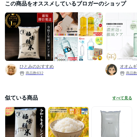
この商品をオススメしているブロガーのショップ
ひとみのおすすめ
オオムギ
商品数
632
商品数
似ている商品
すべて見る