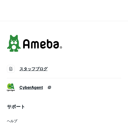
め10k 米10kg 白米
10キロ 精米 お米 国
産 こめ コメ 送料無
料
スタッフブログ
CyberAgent
サポート
ヘルプ