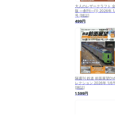
大人のレザークラフト 
版 ―創刊―(1) 2026年 1
号 [雑誌]
499円
隔週刊 鉄道 前面展望DV
レクション 2026年 1/6
[雑誌]
1,599円