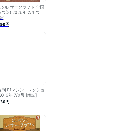
人のレザークラフト 全国
3号(3) 2026年 2/4 号
誌]
499円
週刊 F1マシンコレクショ
2019年 7/9号 [雑誌]
536円