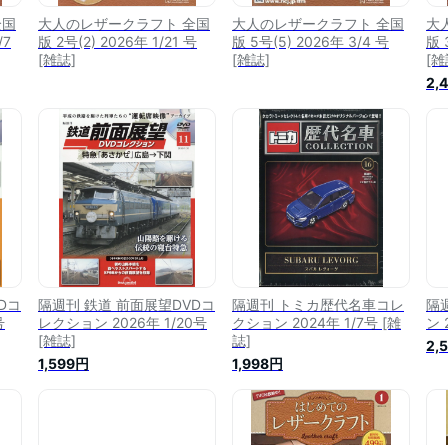
全国
大人のレザークラフト 全国
大人のレザークラフト 全国
大
/7
版 2号(2) 2026年 1/21 号
版 5号(5) 2026年 3/4 号
版 
[雑誌]
[雑誌]
[雑
2,
Dコ
隔週刊 鉄道 前面展望DVDコ
隔週刊 トミカ歴代名車コレ
隔
号
レクション 2026年 1/20号
クション 2024年 1/7号 [雑
ン 
[雑誌]
誌]
2,
1,599円
1,998円