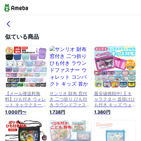
似ている商品
【メール便送料無
サンリオ 財布 窓付
最安値挑戦中!【 キ
料】ひも付き ウォレ
き 二つ折り ひも付
ャラクター 首掛けひ
ット キャラクター |
き ラウンドファスナ
も付き キッズ ウォ
紐付き ひも付き 首
ー ウォレット コン
レット 折り畳み 】
1,000円〜
1,738円
1,380円
かけ 首下げ 財布 さ
パクト キッズ 首か
財布 サンリオ すみ
いふ 小銭 コインケ
けひも (マイメロ/ク
っコぐらし クレヨン
ース 小銭入れ パス
ロミ/シナモロール/
しんちゃん おさるの
ケース 二つ折り キ
キャラクター/子供/
ジョージ 電車 子供
ッズ 子供 男の子 女
ジュニア/男児/男の
男の子 女の子 紐付