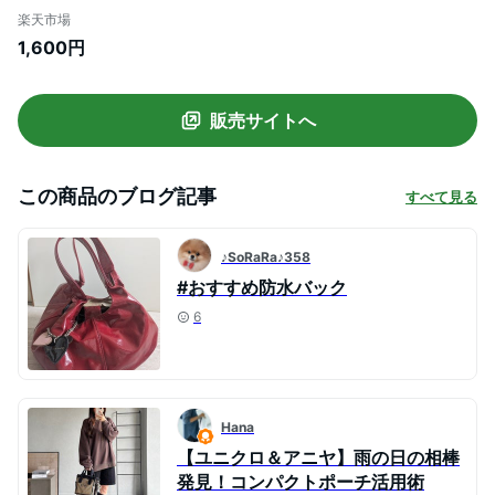
バッグ 化粧ポーチ きれいめ ぬいポーチ 痛
楽天市場
バッグ 収納ケース 大容量 おしゃれ かわい
1,600円
い スパバッグ 温泉バッグ スパポーチ
販売サイトへ
この商品のブログ記事
すべて見る
♪SoRaRa♪358
#おすすめ防水バック
6
Hana
【ユニクロ＆アニヤ】雨の日の相棒
発見！コンパクトポーチ活用術