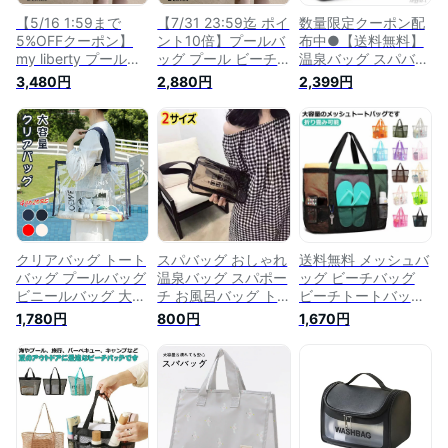
【5/16 1:59まで
【7/31 23:59迄 ポイ
数量限定クーポン配
5%OFFクーポン】
ント10倍】プールバ
布中●【送料無料】
my liberty プールバ
ッグ プール ビーチ
温泉バッグ スパバッ
ッグ プール ビーチ
バッグ ビーチ トー
グ 大容量 軽量 トー
3,480円
2,880円
2,399円
バッグ ビーチ トー
トバッグ 大容量 透
トバッグ メッシュ
トバッグ 大容量 透
明バッグ 大人 クリ
プールバッグ ビーチ
明バッグ 大人 クリ
アバッグ ビニールバ
トートバッグ ビーチ
アバッグ ビニールバ
ッグ スパバッグ 透
バッグ メッシュバッ
ッグ スパバッグ 透
明 手提げ 防水 レデ
グ
明 手提げ 防水 レデ
ィース 女の子 痛バ
ィース 女の子 温泉
痛バッグ 推し活 オ
バッグ サウナ
タ活 送料無料
クリアバッグ トート
スパバッグ おしゃれ
送料無料 メッシュバ
バッグ プールバッグ
温泉バッグ スパポー
ッグ ビーチバッグ
ビニールバッグ 大容
チ お風呂バッグ ト
ビーチトートバッグ
量 透明 温泉バッグ
ラベルポーチ 旅行
プールバッグ メッシ
1,780円
800円
1,670円
透明バッグ ビーチバ
収納 ポーチ バッグ
ュ トートバッグ 軽
ッグ 防水 レディー
ケース 洗面バッグ
量 大容量 スパバッ
ス メンズ 男女兼用
グ 温泉バッグ 肩掛
2way 肩掛け 手提げ
け 手提げ お風呂バ
海水浴 スパバッグ
ッグ ジム 温泉 銭湯
フェス イベント ラ
プール 砂場 水泳 海
イブ セキュリティ
水浴 水遊び バッグ