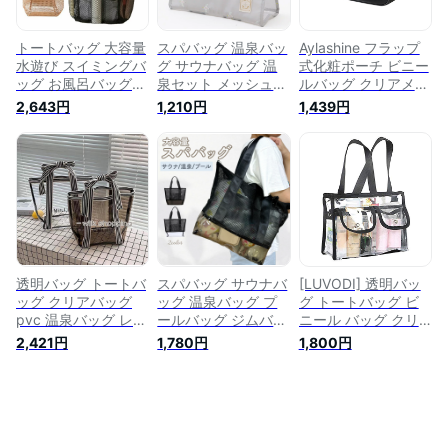
軽量
大きめ スイミングバ
ッグ
トートバッグ 大容量
スパバッグ 温泉バッ
Aylashine フラップ
水遊び スイミングバ
グ サウナバッグ 温
式化粧ポーチ ビニー
ッグ お風呂バッグ
泉セット メッシュバ
ルバッグ クリアメイ
メッシュ 軽量 ビー
ッグ プールバッグ
クアップバッグ クリ
2,643円
1,210円
1,439円
チトートバッグ 温泉
ビーチ サウナ ジム
アポーチ お風呂ポー
プールバッグ プール
トラベル 温泉 銭湯
チ 半透明 化粧ポー
温泉バッグ 大きめ
お風呂 大容量 おし
チ 大容量 軽くて可
海水浴 バッグ 肩掛
ゃれ メッシュ トー
愛い 大きめ 防水ポ
け 銭湯 水泳 ジム 手
トバッグ ／男女兼用
ーチ 厚手 ウォッシ
提げ メッシュバッグ
ュバッグ スパバッグ
スパバッグ 砂場
プールバッグ 大人
ビーチバッグ 女の子
水泳バッグ ビーチ用
バッグ 子供 キッズ
透明バッグ トートバ
スパバッグ サウナバ
[LUVODI] 透明バッ
手提げ 水着バッグ
ッグ クリアバッグ
ッグ 温泉バッグ プ
グ トートバッグ ビ
スイミング 海水浴
pvc 温泉バッグ レデ
ールバッグ ジムバッ
ニール バッグ クリ
温泉 旅行 アウトド
ィース 大容量 ビニ
グ ビーチバッグ メ
ーンルーム プールバ
2,421円
1,780円
1,800円
ア ブラック2
ールバッグ 海 プー
ッシュバッグ バッグ
ック 透明 ショルダ
ル プールバッグ ビ
温泉セット ビーチ
ーバッグ pvc 化粧
ーチバッグ bag レジ
サウナ ジム トラベ
品/コスメ スパバッ
ャー 防水
ル 温泉 銭湯 お風呂
グ クリアバッグ お
大容量 おしゃれ シ
しゃれ 防水 大容量
ンプル かわいい メ
2way 温泉 旅行 出張