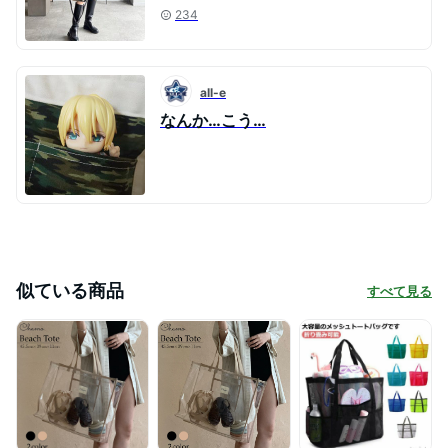
234
all-e
なんか…こう…
似ている商品
すべて見る