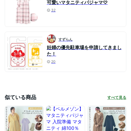
可愛いマタニティパジャマ♡
32
すずらん
妊婦の優先駐車場を申請してきまし
た！
20
似ている商品
すべて見る