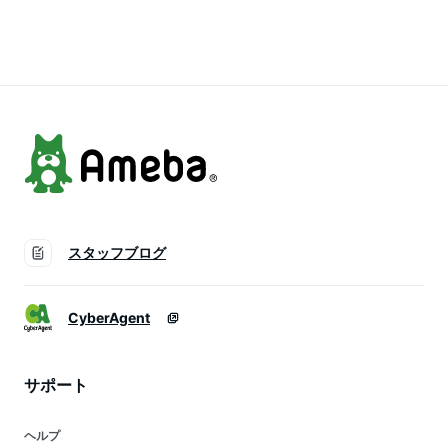
マタニティ パジャマ
タニティ用 マタニテ
ャマ パジャマ 産後
長袖 パジャマ マタ
ィ パジャマ 長袖 パ
ルームウェア 授乳
ニティパジャマ ◇
ジャマ マタニティ
吸汗速乾 半袖 おし
22C
パジャマ ◇ 22SS
ゃれ ママ ◇
スタッフブログ
CyberAgent
サポート
ヘルプ