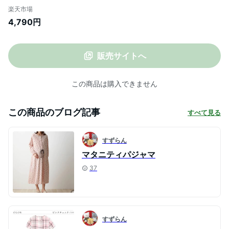
パジャマ ◆ マタニティM-L ◆◇ 妊婦 マタ
楽天市場
ニティ用 マタニティ パジャマ 長袖 パジャ
4,790円
マ マタニティ パジャマ 授乳 産後 出産
22SS
販売サイトへ
この商品は購入できません
この商品のブログ記事
すべて見る
すずらん
マタニティパジャマ
37
すずらん