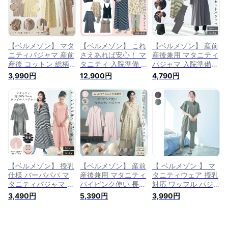
22SS
【ベルメゾン】 マタ
【ベルメゾン】 これ
【ベルメゾン】 産前
ニティパジャマ 産前
さえあれば安心！ マ
産後兼用 マタニティ
産後 コットン 総柄
タニティ 入院準備 8
パジャマ 入院準備
2WAY 長袖 ワンピー
点セット ◆ 入院準
マタニティ ウエスト
3,990円
12,900円
4,790円
ス パジャマ ◆ M～L
備セットB ◆◇ 妊婦
ドロスト 長袖 ワン
◆ ◇ 妊婦 マタニテ
マタニティ用 マタニ
ピース＆リブレギン
ィ用 マタニティ パ
ティ パジャマ 長袖
スパジャマ ◆ マタ
ジャマ 長袖 パジャ
パジャマ マタニティ
ニティM L ◆ ◇ 妊
マ マタニティパジャ
パジャマ 福袋 22SS
婦 マタニティ用 マ
マ 23SS
タニティ パジャマ
長袖パジャマ 授乳
入院
【ベルメゾン】 授乳
【ベルメゾン】 産前
【 ベルメゾン 】 マ
仕様 バーバパパ マ
産後兼用 マタニティ
タニティウェア 授乳
タニティパジャマ 綿
パイピンク使い 長袖
対応 ワッフル パジ
100％ 2way ワンピ
ロング 丈 パジャマ
ャマ ◆ マタニティM
3,490円
5,390円
3,990円
ース パジャマ ◆ マ
◆ ピンク アイボリ
マタニティL ◆ ◇
タニティM〜L ◆ ◇
ー系花柄 グレー系ア
妊婦 マタニティ用
妊婦 マタニティ用
イス柄 ◆◇ 妊婦 マ
マタニティ 産後パジ