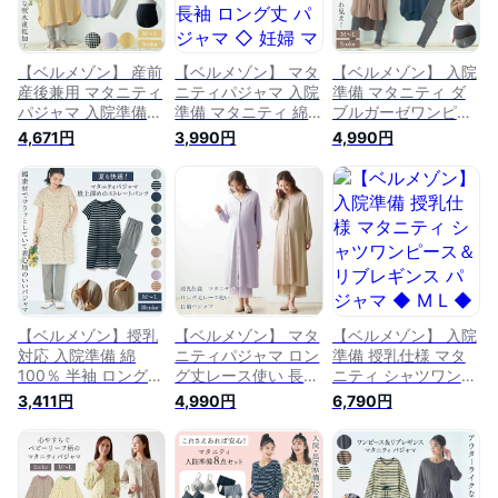
【ベルメゾン】 産前
【ベルメゾン】 マタ
【ベルメゾン】 入院
産後兼用 マタニティ
ニティパジャマ 入院
準備 マタニティ ダ
パジャマ 入院準備
準備 マタニティ 綿
ブルガーゼワンピー
マタニティ ダブルガ
100％ 長袖 ロング丈
ス＆ワッフルレギン
4,671円
3,990円
4,990円
ーゼ 半袖 ワンピ＆
パジャマ ◇ 妊婦 マ
ス パジャマ ◆ M L
レギンス パジャマ
タニティ用 マタニテ
◆ ◇ 妊婦 マタニテ
◆マタニティM-
ィ パジャマ 長袖 パ
ィ用 マタニティ パ
L◆◇ 妊婦 マタニテ
ジャマ マタニティ
ジャマ 長袖 パジャ
ィ用 マタニティ パ
パジャマ ◇ 22SS
マ マタニティパジャ
ジャマ 長袖 パジャ
マ 授乳 産後
マ マタニティ パジ
ャマ 授乳 産後 出産
出産入院
【ベルメゾン】授乳
【ベルメゾン】 マタ
【ベルメゾン】 入院
対応 入院準備 綿
ニティパジャマ ロン
準備 授乳仕様 マタ
100％ 半袖 ロング丈
グ丈レース使い 長袖
ニティ シャツワンピ
マタニティ パジャマ
パジャマ ◆ M L ◆
ース＆リブレギンス
3,411円
4,990円
6,790円
◆マタニティ
◇ 妊婦 マタニティ
パジャマ ◆ M L ◆
M/L◆◇ 妊婦 マタニ
用 マタニティ パジ
◇ 妊婦 マタニティ
ティ用 マタニティ
ャマ 長袖 パジャマ
用 マタニティ パジ
パジャマ パジャマ
マタニティパジャマ
ャマ 長袖 パジャマ
妊娠 出産 夏 入院
出産入院
授乳 産後