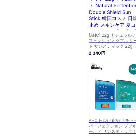
[AHC] 22g ナチュラル 
フェクション ダブル シ
ド サンスティック 22g 1
2個セット Natural
2,340円
Perfection Double Shiel
Sun Stick 韓国コスメ 
け止め スキンケア 夏コ
UVケア プチプラ 配送無
[韓国直送]
AHC 日焼け止め ナチュ
パーフェクション ダブ
ールド サンスティック 14