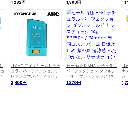
タイ
ョン ダブルシールド サンス
ティック 22g サンクリーム
テ
1,232円
1,390円
1,
ティック 14g SPF50+
サンスティック 日焼け止め
サ
スメ
PA++++ 送料無料 ポスト投
韓国コスメ【楽天海外直
韓
函 当日発送 日焼け止め べ
送】
送
たつかない 子供日焼け止め
敏感肌 化粧下地 UVケア 韓
国コスメ
ー】
【AHC アイクリーム】ナチ
セール特価 AHC ナチュラル
【
ショ
ュラルパーフェクションフ
パーフェクション ダブルシ
ナ
ス
レッシュサンスティック /
ールド サンスティック 14g
ン
 日
Natural Perfection Fresh
SPF50+ / PA++++ 韓国コ
ティ
3,490円
1,370円
1,
 サ
Sun Stick - 22g (SPF50+
スメ バーム 日焼け止め 紫
ン
通肌
PA++++)/日焼け止め /サン
外線 清涼感 べたつかない
日
グ
スティック/UVカット/サン
サラサラ インスタ映え プレ
ィ
通肌
ケア/スキンケア/韓国コスメ
ゼント ギフト 正規品 国内
め
配送
a
ッ