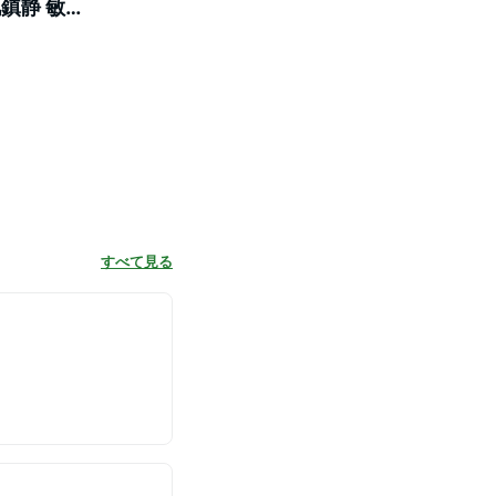
 肌鎮静 敏感
すべて見る