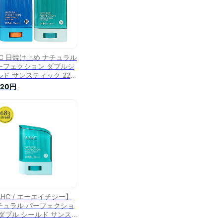
HC 日焼け止め ナチュラル
ーフェクション ダブルシ
ルド サンスティック 22g
個セット/日焼け止め ステ
220円
ックタイプ スティック
焼け止め UVケア 韓国
スメ 韓国スキン
AHC / エーエイチシー】
チュラル パーフェクショ
 ダブル シールド サンス