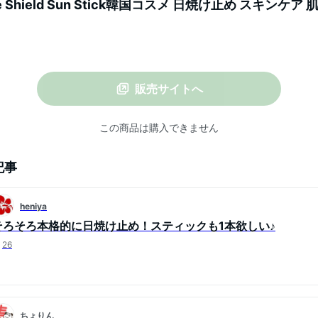
uble Shield Sun Stick韓国コスメ 日焼け止め スキンケア
ケア プチプラ 配送無料 [韓国直送]
販売サイトへ
この商品は購入できません
記事
heniya
そろそろ本格的に日焼け止め！スティックも1本欲しい♪
26
ちょりん