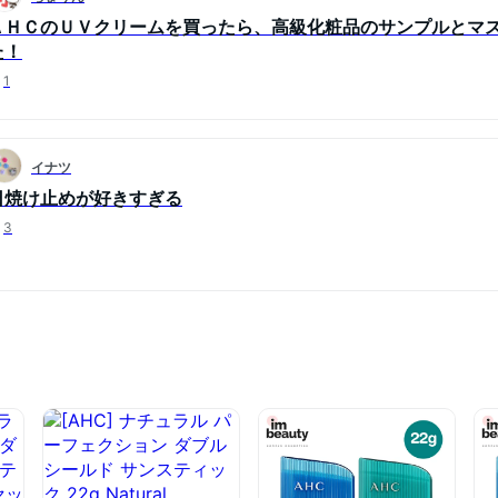
ＡＨＣのＵＶクリームを買ったら、高級化粧品のサンプルとマ
た！
1
イナツ
日焼け止めが好きすぎる
3