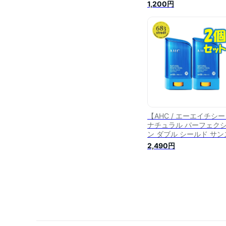
日焼け止め スティック
1,200円
プ スティック日焼け止
め UVケア 韓国コ
韓国スキン
【AHC / エーエイチシ
ナチュラル パーフェク
ン ダブル シールド サン
ティック 22g 2個 セット
2,490円
焼け止め サンスティック
ンクリーム サンケア 普
UVカット ブライトニン
ウォータープルーフ 普
韓国コスメ【楽天海外直
送】