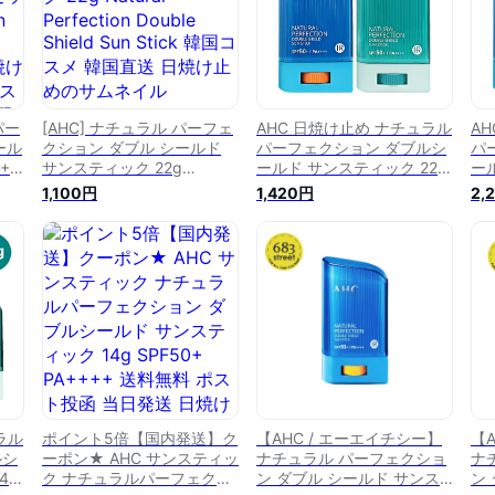
パー
[AHC] ナチュラル パーフェ
AHC 日焼け止め ナチュラル
A
ール
クション ダブル シールド
パーフェクション ダブルシ
パ
+1
サンスティック 22g
ールド サンスティック 22g/
ー
Natural Perfection Double
日焼け止め スティックタイ
2
1,100円
1,420円
2,
d
Shield Sun Stick 韓国コス
プ スティック日焼け止
ィ
日焼
メ 韓国直送 日焼け止め
め UVケア 韓国コスメ
日
スメ
韓国スキン
コ
料
ラル
ポイント5倍【国内発送】ク
【AHC / エーエイチシー】
【
ルシ
ーポン★ AHC サンスティッ
ナチュラル パーフェクショ
ナ
g/
ク ナチュラルパーフェクシ
ン ダブル シールド サンス
ン