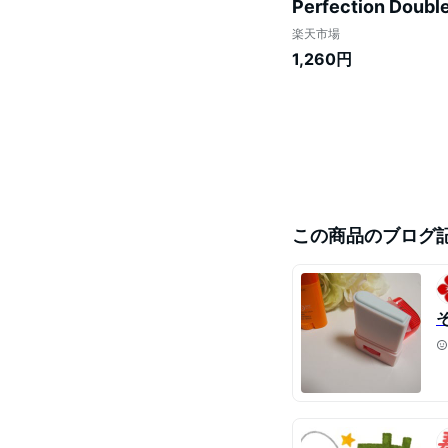
Perfection Do
ケア 夏コスメ UV
楽天市場
1,260円
この商品のブログ