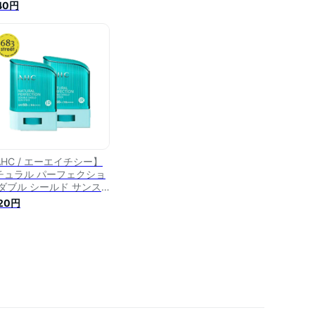
ィック 14g サンクリーム
140円
ンスティック 日焼け止め
国コスメ【楽天海外直
】
AHC / エーエイチシー】
チュラル パーフェクショ
 ダブル シールド サンス
ック 14g 2個 セット サ
720円
クリーム サンスティック
焼け止め 日焼け止め ステ
ック スティック日焼け止
 スティック 日焼け止め
hc 日焼け止め サンスティ
ク 【楽天海外直送】