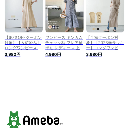
メール便 2023春夏
ブラック メール便
フリーサイズ メール
新作 リゾート シン
2023春夏新作
便 2023春夏新作
プル 【lswp203-
【lswp203-395】
【lswp203-327】
365】【即納：1-5営
【即納：1-5営業
【即納：1-5営業
業日】【送料無料】
日】【送料無料】ヤ
日】【送料無料】ヤ
ヤ込1
込1
込1
【60％OFFクーポン
ワンピース ギンガム
【半額クーポン対
対象】【入荷済み】
チェック柄 フレア袖
象】【2023春ラッキ
ロングワンピース ギ
半袖 レディース 上
ー】ロングワンピー
ャザー 5分袖 Vネッ
品 大人 おすすめ お
ス バックツイスト
3,980円
4,980円
3,980円
ク レディース 上品
しゃれ ブラック フ
スリット 半袖 高見
おすすめ おしゃれ
リーサイズ メール便
え レディース おす
ブラック メール便
2023春夏新作
すめ おしゃれ ブラ
2026春夏
【lswp203-361】
ック フリーサイズ
【lswp203-389】
【即納：1-5営業
メール便 2023春夏
【即納：1-5営業
日】【送料無料】ヤ
新作 【lswp203-
日】【送料無料】ヤ
込1
328】【即納：1-5営
込1
業日】【送料無料】
ヤ込1