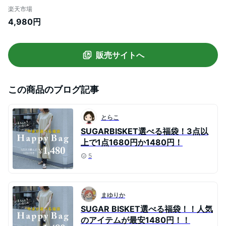
すすめ 上品 おしゃれ ブラック メール便
楽天市場
2023春夏新作 【lswp203-362】【即
4,980円
納：1-5営業日】【送料無料】ヤ込1
販売サイトへ
この商品のブログ記事
とらこ
SUGARBISKET選べる福袋！3点以
上で1点1680円か1480円！
5
まゆりか
SUGAR BISKET選べる福袋！！人気
のアイテムが最安1480円！！