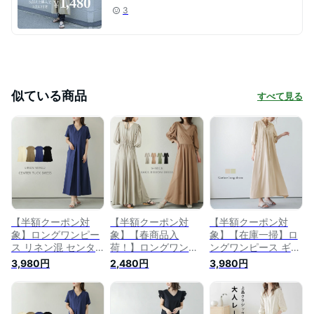
3
似ている商品
すべて見る
【半額クーポン対
【半額クーポン対
【半額クーポン対
象】ロングワンピー
象】【春商品入
象】【在庫一掃】ロ
ス リネン混 センタ
荷！】ロングワンピ
ングワンピース ギャ
ータック 半袖 フレ
ース Vネック バック
ザー 5分袖 Vネック
3,980円
2,480円
3,980円
ア ゆったり レディ
リボン 7分袖 フレア
レディース 上品 お
ース 大人 おすすめ
ボリュームスリーブ
すすめ おしゃれ ブ
ブラック フリーサイ
レディース おすすめ
ラック メール便
ズ メール便 2025春
おしゃれ ブラック
2025春夏