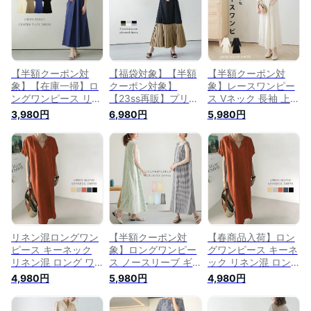
夏 【lswp203-
メール便 2023春夏
【lswp203-389】
357】【即納：1-5営
新作 【lswp203-
【即納：1-5営業
業日】【送料無料】
396】【即納：1-5営
日】【送料無料】ヤ
ヤ込1
業日】【送料無料】
込1
ヤ込1
【半額クーポン対
【福袋対象】【半額
【半額クーポン対
象】【在庫一掃】ロ
クーポン対象】
象】レースワンピー
ングワンピース リネ
【23ss再販】プリー
ス Vネック 長袖 上品
ン混 センタータック
ツワンピース ロング
クラシック 総レース
3,980円
6,980円
5,980円
半袖 フレア ゆった
Vネックノースリー
レディース おすすめ
り レディース 大人
ブ 袖フリル レディ
おしゃれ ブラック
おすすめ ブラック
ース おすすめ おし
フリーサイズ メール
フリーサイズ メール
ゃれ ブラック フリ
便 2023春夏新作
便 2025春夏
ーサイズ メール便
【lswp205-390】
【lswp203-357】
2023春夏新作
【即納：1-5営業
【即納：1-5営業
【lswp203-393】
日】【送料無料】ヤ
日】【送料無料】ヤ
【即納：1-5営業
込1
込1
日】【送料無料】ヤ
込1
リネン混ロングワン
【半額クーポン対
【春商品入荷】ロン
ピース キーネック
象】ロングワンピー
グワンピース キーネ
リネン混 ロング ワ
ス ノースリーブ ギ
ック リネン混 ロン
ンピース ワンピ 半
ンガムチェック サッ
グ ワンピース 半袖
4,980円
5,980円
4,980円
袖 レディース おす
カー生地 レディース
レディース おすすめ
すめ フリーサイズ
おすすめ おしゃれ
おしゃれ ブラック