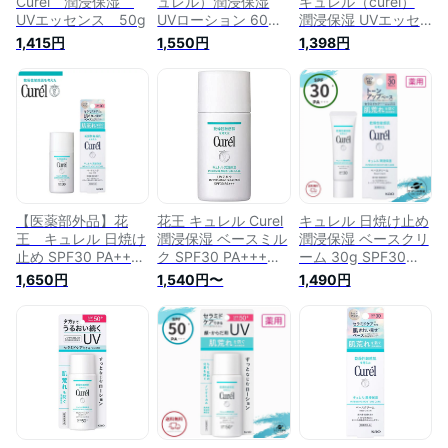
Curel 潤浸保湿
ュレル）潤浸保湿
キュレル（curel）
UVエッセンス 50g
UVローション 60mL
潤浸保湿 UVエッセ
SPF50+ / PA+++
ンス 50g
1,415円
1,550円
1,398円
【医薬部外品】花
花王 キュレル Curel
キュレル 日焼け止め
王 キュレル 日焼け
潤浸保湿 ベースミル
潤浸保湿 ベースクリ
止め SPF30 PA++
ク SPF30 PA+++
ーム 30g SPF30
30mL 潤浸保湿 UV
30mL [並行輸入品]
PA+++ ノンケミカル
1,650円
1,540円〜
1,490円
ミルク 保湿乳液
UVクリーム 花王
curel 花王
Curel
4901301274335