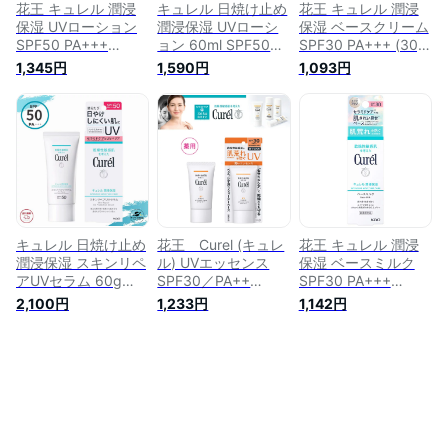
花王 キュレル 潤浸
キュレル 日焼け止め
花王 キュレル 潤浸
保湿 UVローション
潤浸保湿 UVローシ
保湿 ベースクリーム
SPF50 PA+++
ョン 60ml SPF50+
SPF30 PA+++ (30g)
(60mL) 日焼け止め
PA+++ ノンケミカル
顔用 日焼け止め
1,345円
1,590円
1,093円
顔・からだ用
花王 Curel
curel 【医薬部外
Curel 【医薬部外
品】
品】
キュレル 日焼け止め
花王 Curel (キュレ
花王 キュレル 潤浸
潤浸保湿 スキンリペ
ル) UVエッセンス
保湿 ベースミルク
アUVセラム 60g
SPF30／PA++
SPF30 PA+++
SPF50 PA+++ ノン
50g【医薬部外品】
(30mL) 日焼け止め
2,100円
1,233円
1,142円
ケミカル 花王 Curel
乳液 curel 【医薬
部外品】