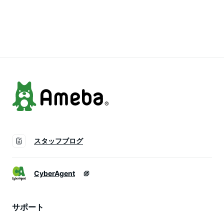
しゃれ かわいい 男
学生 塾 幼稚園 お弁
キー ディズニー ラ
性 女性 子供 こども
当 遠足 男の子 女の
ンチボックス
中学生 高校生 会社
子 ランチボックス
員 OL 男子 女子
【10off】
スタッフブログ
CyberAgent
サポート