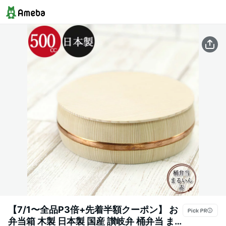
【7/1〜全品P3倍+先着半額クーポン】 お
弁当箱 木製 日本製 国産 讃岐弁 桶弁当 ま