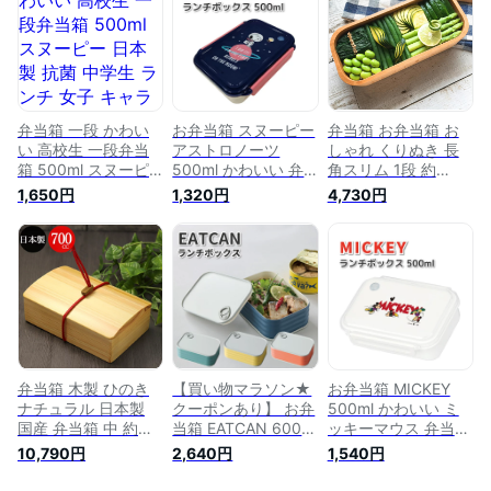
入り間仕切り付き 一
ランチボックス
弁当 ランチボックス
段 かわいい 男性 女
性 子供 こども 小学
生 幼稚園 中学生 高
校生 男子 女子
弁当箱 一段 かわい
お弁当箱 スヌーピー
弁当箱 お弁当箱 お
い 高校生 一段弁当
アストロノーツ
しゃれ くりぬき 長
箱 500ml スヌーピ
500ml かわいい 弁
角スリム 1段 約
ー 日本製 抗菌 中学
当箱 女子 男子 大人
500cc バンド付き
1,650円
1,320円
4,730円
生 ランチ 女子 キャ
子供 高校生 中学生
ブナの木 木のべんと
ラクター ランチボッ
小学生 お弁当 ラン
う箱木製 高校生 中
クス 1段 お弁当箱 シ
チボックス
学生 小学生 幼稚園
ンプル おしゃれ お
男子 女子 こども 大
弁当 レンジ可能 レ
人 子供 女の子 男の
ンジ対応 通学 通勤
子 ぶな
入園 遠足 子供 保育
園 幼稚園 男の子 女
の子 入学 小学生 水
色 白
弁当箱 木製 ひのき
【買い物マラソン★
お弁当箱 MICKEY
ナチュラル 日本製
クーポンあり】 お弁
500ml かわいい ミ
国産 弁当箱 中 約
当箱 EATCAN 600ml
ッキーマウス 弁当箱
700cc 木 お弁当箱
かわいい 弁当箱 男
大人 子供 女子 男子
10,790円
2,640円
1,540円
ランチボックス
子 女子 大人 子供 子
高校生 中学生 小学
bento ひのき 桧 お
供 高校生 中学生 小
生 遠足 お弁当 ミッ