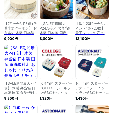
【7/1〜全品P3倍+先
＼SALE期間最大
【8/4 20時〜全品ポ
着半額クーポン】 お
P24.5倍／ お弁当箱
イント10〜20倍】
弁当箱 木製 日本製
木製 日本製 国産 讃
電子レンジ対応 お弁
国産 讃岐弁 桶弁当
岐弁 桶弁当 あのの
当箱 木製 日本製 国
9,900円
8,800円
12,100円
まるいん 白 ステン
約450cc500cc ラン
産 讃岐弁 桶弁当 レ
レスたが 約500cc
チボックス 二段 か
ンチン弁当 よしの
ランチボックス 一段
わいい 男性 女性 子
一段 約600cc ラン
かわいい 男性 女性
供 こども 小学生 幼
チボックス 1段 かわ
子供 こども 小学生
稚園 中学生 高校生
いい 男性 女性 子供
幼稚園 中学生 高校
男子 女子 ピクニッ
こども 小学生 中学
生 男子 女子 ピクニ
ク おひつ 櫃子
生 高校生 男子 女子
ック おひつ 櫃
ピクニック おひつ
櫃 吉野杉
【SALE期間最大P41
お弁当箱 スヌーピー
お弁当箱 スヌーピー
倍】 木製 弁当箱 日
COLLEGE シールラ
アストロノーツ シー
本製 国産 食洗機対
ンチ3個セット 入れ
ルランチ3個セット
応 おしゃれ くりぬ
子式 かわいい 弁当
入れ子式 かわいい
9,350円
1,320円
1,430円
き 長角 1段 ナチュラ
箱 女子 男子 大人 子
弁当箱 女子 男子 大
ル 約520cc ナノコ
供 高校生 中学生 小
人 子供 高校生 中学
ート 紀州弁当箱 箱
学生 幼稚園 お弁当
生 小学生 幼稚園 お