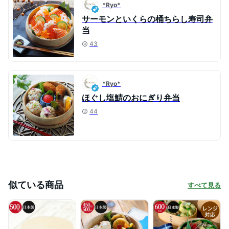
*Ryo*
サーモンといくらの桶ちらし寿司弁
当
43
*Ryo*
ほぐし塩鯖のおにぎり弁当
44
似ている商品
すべて見る