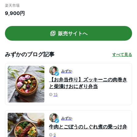
るいん 赤 銅たが 約500cc ランチボックス
楽天市場
一段 かわいい 男性 女性 子供 こども 小学
9,900円
生 幼稚園 中学生 高校生 男子 女子 ピクニ
ック おひつ 櫃
販売サイトへ
みずか
のブログ記事
すべて見る
みずか
【お弁当作り】ズッキーニの肉巻き
と柴漬けおにぎり弁当
15
みずか
牛肉とごぼうのしぐれ煮の乗っけ弁
9