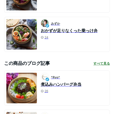
みずか
おかずが足りなくった乗っけ弁
24
この商品のブログ記事
すべて見る
*Ryo*
煮込みハンバーグ弁当
26