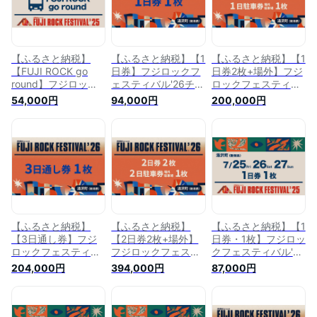
【ふるさと納税】
【ふるさと納税】【1
【ふるさと納税】【1
【FUJI ROCK go
日券】フジロックフ
日券2枚+場外】フジ
round】フジロック
ェスティバル'26チケ
ロックフェスティバ
フェスティバル '25
ット（おひとり様1申
ル'26チケット+場外
54,000円
94,000円
200,000円
FRF Fuji Rock
込4枚限り）FRF
駐車券（おひとり様1
Festival
FUJI ROCK
申込限り）FRF FUJI
FESTIVAL
ROCK FESTIVAL
【ふるさと納税】
【ふるさと納税】
【ふるさと納税】【1
【3日通し券】フジ
【2日券2枚+場外】
日券・1枚】フジロッ
ロックフェスティバ
フジロックフェステ
クフェスティバル'25
ル'26チケット
ィバル'26チケット
チケット（おひとり
204,000円
394,000円
87,000円
7/24(金)〜7/26(日)
+場外駐車場券（お
様1申込4枚限り）
（おひとり様1申込4
ひとり様1申込限り）
FRF Fuji Rock
枚限り）FRF FUJI
FRF FUJI ROCK
Festival
ROCK FESTIVAL
FESTIVAL