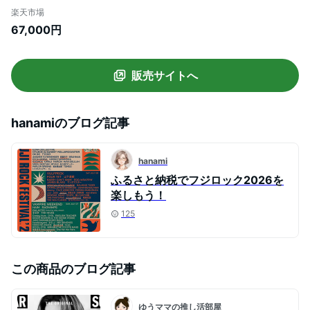
FRF FUJI ROCK FESTIVAL
楽天市場
67,000円
販売サイトへ
hanami
のブログ記事
hanami
ふるさと納税でフジロック2026を
楽しもう！
125
この商品のブログ記事
ゆうママの推し活部屋