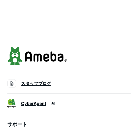
（おひとり様1申込限
7/26(日)（おひとり
（おひとり様1申込限
り）FRF FUJI ROCK
様1申込限り）FRF
り）FRF Fuji Rock
FESTIVAL
FUJI ROCK
Festival
FESTIVAL
スタッフブログ
CyberAgent
サポート