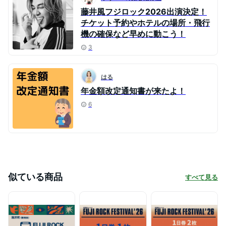
藤井風フジロック2026出演決定！
チケット予約やホテルの場所・飛行
機の確保など早めに動こう！
3
はる
年金額改定通知書が来たよ！
6
似ている商品
すべて見る