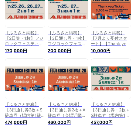
【ふるさと納税】
【ふるさと納税】
【ふるさと納税】
【2日券・1枚】フジ
【3日通し券・1枚】
【7月より受付スタ
ロックフェスティバ
フジロックフェステ
ート】【Thank you
ル'25チケット（おひ
ィバル'25チケット
Ticket】 フジロック
170,000円
200,000円
10,000円
とり様1申込4枚限
7/25(金)〜7/27(日)
フェスティバル '26
り）FRF Fuji Rock
（おひとり様1申込4
会場内飲食店 JR越後
Festival
枚限り）FRF Fuji
湯沢駅発シャトルバ
Rock Festival
スに利用可 FRF FUJI
ROCK FESTIVAL
【ふるさと納税】
【ふるさと納税】
【ふるさと納税】
【3日通し券2枚＋S
【3日通し券2枚＋A
【3日通し券・2枚＋
駐車券（場内第1駐車
駐車券（会場近隣・
S駐車券（場内第1駐
場）】フジロックフ
徒歩圏内）】フジロ
車場）】フジロック
474,000円
460,000円
457,000円
ェスティバル'26
ックフェスティバ
フェスティバル'25
7/24(金)〜7/26(日)
ル'26 7/24(金)〜
7/25(金)〜7/27(日)