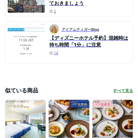
ておきましょう
2
アイアムティガーBlog
【ディズニーホテル予約】混雑時は
待ち時間「1分」に注意
14
似ている商品
すべて見る