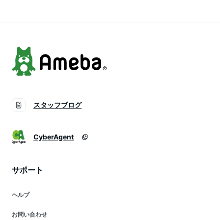
旅行 トラベル 観光
ホテル 旅館 宿 レス
ホテル 旅館 宿 レス
朝食 千葉県 浦安市
トラン 食事 お食事
トラン 食事 お食事
返礼 返礼品 支援品
宿泊 泊り お泊り 国
宿泊 泊り お泊り 国
お礼の品 ギフト 贈
内旅行 トラベル 観
内旅行 トラベル 観
答 人気
光
光
スタッフブログ
CyberAgent
サポート
ヘルプ
お問い合わせ