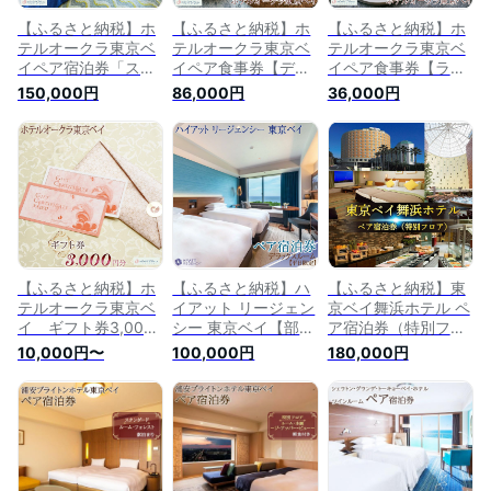
【ふるさと納税】ホ
【ふるさと納税】ホ
【ふるさと納税】ホ
テルオークラ東京ベ
テルオークラ東京ベ
テルオークラ東京ベ
イペア宿泊券「スー
イペア食事券【ディ
イペア食事券【ラン
ペリアルーム」朝食
ナー】 | 返礼 返礼品
チ】 | 返礼 返礼品 旅
150,000円
86,000円
36,000円
付 | 返礼 返礼品 旅行
旅行 クーポン オフ
行 クーポン オフィ
クーポン オフィシャ
ィシャル ホテル 宿
シャル ホテル 宿 レ
ル ホテル 宿 レスト
レストラン 食事 お
ストラン 食事 お食
ラン 食事 お食事 宿
食事 国内旅行 トラ
事 国内旅行 トラベ
泊 泊り お泊り 国内
ベル 観光 ディナー
ル 観光 ランチ スイ
旅行 トラベル 観光
スイート 東京ベイ
ート 東京ベイ 舞浜
朝食 スイート 東京
舞浜
ベイ 舞浜
【ふるさと納税】ホ
【ふるさと納税】ハ
【ふるさと納税】東
テルオークラ東京ベ
イアット リージェン
京ベイ舞浜ホテル ペ
イ ギフト券3,000
シー 東京ベイ【部屋
ア宿泊券（特別フロ
円分/15,000円
タイプ：デラックス
ア） | 1泊 2名 特別
10,000円〜
100,000円
180,000円
分/30,000円分 | 返
ルーム】ペア宿泊券
旅行 旅行券 宿泊券
礼 返礼品 旅行 クー
（平日限定） | ペア
ホテル 宿 宿泊 泊り
ポン オフィシャル
平日 ベイエリア リ
お泊り 国内旅行 ト
ホテル 宿 レストラ
ゾート オアシス 旅
ラベル 券 東京ベイ
ン 食事 お食事 宿泊
行券 宿泊券 旅行 ホ
舞浜 新浦安 返礼 返
泊り お泊り 国内旅
テル 宿 宿泊 泊り お
礼品 朝食 観光地応
行 トラベル 観光 朝
泊り 国内旅行 トラ
援 返礼 返礼品 支援