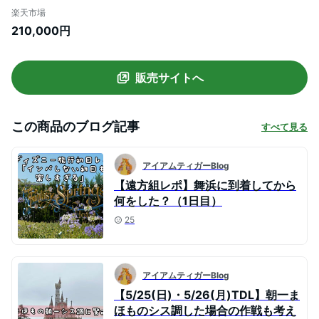
ルーム」朝食付 | 返礼 返礼品 旅行 クーポ
楽天市場
ン オフィシャル ホテル 宿 レストラン 食事
210,000円
お食事 宿泊 泊り お泊り 国内旅行 トラベル
観光 朝食 スイート 東京ベイ 舞浜
販売サイトへ
この商品のブログ記事
すべて見る
アイアムティガーBlog
【遠方組レポ】舞浜に到着してから
何をした？（1日目）
25
アイアムティガーBlog
【5/25(日)・5/26(月)TDL】朝一ま
ほものシス調した場合の作戦も考え