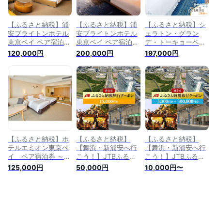
食 ランチ ディナー
ベル 観光 新浦安 舞
品 お礼の品 ギフト
ギフト 券 スイート
浜 観光地応援 返礼
贈答 人気 おすすめ
東京ベイ 舞浜
返礼品
【ふるさと納税】浦
【ふるさと納税】浦
【ふるさと納税】シ
安ブライトンホテル
安ブライトンホテル
ェラトン・グラン
東京ベイ ペア宿泊券
東京ベイ ペア宿泊券
デ・トーキョーベ
【スタンダード】素
【特別フロア】朝食
イ・ホテル ツインル
120,000円
200,000円
197,000円
泊まり | 旅行 旅行券
付き | 特別 旅行 旅行
ーム ペア宿泊券 |
宿泊券 ホテル 宿 宿
券 宿泊券 ホテル 宿
ふるさと 納税 支援
泊 泊り お泊り 国内
宿泊 泊り お泊り 国
返礼 返礼品 旅行 ク
旅行 トラベル ギフ
内旅行 トラベル 券
ーポン ホテル 旅館
ト 券 東京ベイ 舞浜
東京ベイ 舞浜 新浦
宿 レストラン 食事
新浦安 観光地応援
安 朝食 観光地応援
お食事 宿泊 泊り 国
返礼 返礼品 支援品
返礼 返礼品 支援品
内旅行 トラベル 観
お礼の品 ギフト 贈
お礼の品 ギフト 贈
光
答 人気
答 人気 おすすめ
【ふるさと納税】ホ
【ふるさと納税】
【ふるさと納税】
テルエミオン東京ベ
【舞浜・新浦安へ行
【舞浜・新浦安へ行
イ ペア宿泊券 ～天
こう！】JTBふるさ
こう！】JTBふるさ
然温泉付き大浴場1泊
と納税旅行クーポン
と納税旅行クーポン
125,000円
50,000円
10,000円〜
入浴券・ 朝食付き～
（15,000円分） | ふ
（30,000円分） | ふ
| 13階以上 旅行 宿泊
るさと 納税 支援 返
るさと 納税 支援 返
券 ホテル 宿 レスト
礼 返礼品 旅行 旅行
礼 返礼品 旅行 旅行
ラン 食事 お食事 宿
券 クーポン オフィ
券 クーポン オフィ
泊 泊り お泊り 国内
シャル パートナー
シャル パートナー