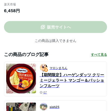
ス アイスクリーム 沖縄特産 ブルーシール
楽天市場
アイスクリーム 沖縄土産 沖縄アイス ギフ
6,458円
ト 送料無料 運動会 マンゴ 果肉 お取り寄せ
グルメ お歳暮 ホームパーティ コロナ 応援
自宅で沖縄 沖縄
販売サイトへ
この商品は購入できません
この商品のブログ記事
すべて見る
マロンまろん
【期間限定】ハーゲンダッツ クリー
ミージェラート マンゴー＆パッショ
ンフルーツ
67
sioh25