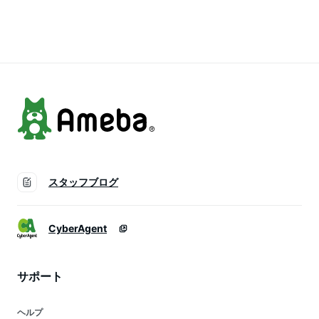
クリーム 沖縄土産
シールアイスクリー
ルアイスクリーム 沖
沖縄アイス ギフト
ム お中元 沖縄土産
縄土産 沖縄アイス
送料無料 お取り寄せ
沖縄アイス ギフト
ギフト 送料無料 お
グルメ お歳暮 バナ
送料無料 お取り寄せ
取り寄せグルメ お歳
ナ チョコ ホームパ
グルメ お歳暮 ホー
暮 ミルクティー ホ
ーティ コロナ 応援
ムパーティ コロナ
ームパーティ コロナ
自宅で沖縄 沖縄
応援 自宅で沖縄
応援 沖縄
スタッフブログ
CyberAgent
サポート
ヘルプ