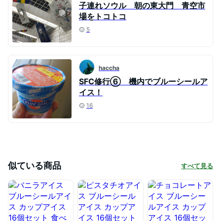
子連れソウル 朝の東大門 青空市
場をトコトコ
5
haccha
SFC修行⑥ 機内でブルーシールア
イス！
16
似ている商品
すべて見る