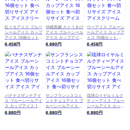
イス ギフト 送料無
沖縄アイス ギフト
イス ギフト 送料無
料 運動会 ソルベ シ
送料無料 お取り寄せ
料 運動会 お取り寄
ャーベット お取り寄
グルメ お歳暮 シャ
せグルメ お歳暮 ち
せグルメ お歳暮 ホ
ーベット ホームパー
んすこう ホームパー
ームパーティ コロナ
ティ コロナ 応援 自
ティ コロナ 応援 自
応援 沖縄
宅で沖縄
宅で沖縄 沖縄
紅イモアイス ブルー
沖縄黒糖 さとうきび
ウベアイス ブルーシ
シールアイス カップ
アイス ブルーシール
ールアイス カップア
アイス 16個セット
アイス カップアイス
イス 16個セット 食
食べ切りサイズ アイ
16個セット 食べ切り
べ切りサイズ アイス
6,458円
6,880円
6,458円
ス アイスクリーム
サイズ アイス アイ
アイスクリーム 沖縄
沖縄特産 ブルーシー
スクリーム 沖縄特産
特産 ブルーシールア
ルアイスクリーム 沖
ブルーシールアイス
イスクリーム 沖縄土
縄土産 沖縄アイス
クリーム 沖縄土産
産 沖縄アイス ギフ
ギフト 送料無料 運
沖縄アイス ギフト
ト 送料無 お取り寄
動会 カップ 紅イモ
送料無料 お取り寄せ
せグルメ お歳暮 紅
お取り寄せグルメ お
グルメ お歳暮 さと
やまいも ヘルシー
歳暮 ホームパーティ
うきび 黒糖 ホーム
ホームパーティ コロ
コロナ 応援 自宅で
パーティ コロナ 自
ナ 応援 自宅で沖縄
沖縄 沖縄
宅で沖縄
沖縄特産
バナナスザンナアイ
サンフランシスコミ
琉球ロイヤルミルク
ス ブルーシールアイ
ントチョコアイス ブ
ティーアイス ブルー
ス カップアイス 16
ルーシールアイス カ
シールアイス カップ
個セット 食べ切りサ
ップアイス 16個セッ
アイス 16個セット
6,880円
6,880円
6,880円
イズ アイス アイス
ト 食べ切りサイズ
食べ切りサイズ アイ
クリーム 沖縄特産
アイス アイスクリー
ス アイスクリーム
ブルーシールアイス
ム 沖縄特産 ブルー
沖縄特産 ブルーシー