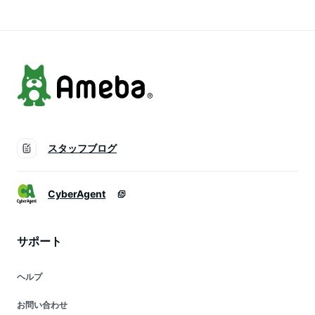
お試し 単品 かぶら
蒻麺 箱買 まとめ買
食品)
い 群馬県産 簡単調
理 かぶら食品)
スタッフブログ
CyberAgent
サポート
ヘルプ
お問い合わせ