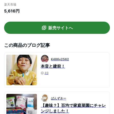
パーク 月のうさぎ 冷し中華こんにゃく ご
楽天市場
まだれ 低糖質 糖質オフ 低カロリー こんに
5,616円
ゃく 蒟蒻 麺 群馬県産 ダイエット ヨコオデ
イリーフーズ (170g*48食入)
販売サイトへ
この商品のブログ記事
K486y2562
本音と建前！
49
ぱんずきー
【趣味？】百均で家庭菜園にチャレ
ンジしました！