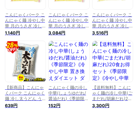
食入)
こんにゃくパーク こ
こんにゃくパーク こ
こんにゃくパーク こ
んにゃく麺 冷やし中
んにゃく麺 冷やし中
んにゃく麺 冷やし中
華 月のうさぎ 冷し
華 月のうさぎ 冷し
華 月のうさぎ 冷し
中華こんにゃく 醤油
中華こんにゃく 醤油
中華こんにゃく ごま
1,140円
3,084円
3,516円
こんにゃくラーメン
こんにゃくラーメン
だれ こんにゃくラー
ダイエット食品 置き
ダイエット食品 置き
メン 170g ×24食入
換え 170g ×3食入
換え 170g ×24食入
【新商品】こんにゃ
こんにゃく麺の冷し
【送料無料】こんに
くパーク こんにゃく
中華(しょうゆだれ/
ゃく麺の冷し中華(ご
麺 冷し太うどん う
醤油だれ)《季節限
まだれ/胡麻だれ)20
どん麺 カロリーオフ
定》(冷やし中華 置
食お得セット《季節
639円
152円
3,300円
麺 大豆麺 低糖質 ダ
き換えダイエット ダ
限定》(冷やし中華
イエット食品 こんに
イエット食品 糖質制
置き換えダイエット
ゃく 蒟蒻 麺 群馬県
限 低糖質 カロリー
ダイエット食品 糖質
産 置き換え ヨコオ
オフ ヘルシー 麺類
制限 低糖質 カロリ
デイリーフーズ
こんにゃく麺 蒟蒻麺
ーオフ ヘルシー 麺
(300g*4食入)
群馬県産 簡単調理
類 こんにゃく麺 蒟