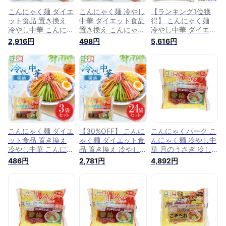
こんにゃく麺 ダイエ
こんにゃく麺 冷やし
【ランキング1位獲
ット食品 置き換え
中華 ダイエット食品
得】 こんにゃく麺
冷やし中華 こんにゃ
置き換え こんにゃく
冷やし中華 ダイエッ
くラーメン こんにゃ
ラーメン こんにゃく
ト食品 置き換え こ
2,916円
498円
5,616円
くパーク 月のうさぎ
パーク 月のうさぎ
んにゃくラーメン こ
冷し中華こんにゃく
冷し中華こんにゃく
んにゃくパーク 月の
ごまだれ 低糖質 糖
ごまだれ 低糖質 糖
うさぎ 冷し中華こん
質オフ 低カロリー
質オフ 低カロリー
にゃく 醤油 低糖質
こんにゃく 蒟蒻 麺
こんにゃく 蒟蒻 麺
糖質オフ 低カロリー
群馬県産 ダイエット
群馬県産 ダイエット
こんにゃく 蒟蒻 麺
(170g*24食入)
(170g*3食入)
群馬県産 ダイエット
ヨコオデイリーフー
ズ (170g*48食入)
こんにゃく麺 ダイエ
【30%OFF】 こんに
こんにゃくパーク こ
ット食品 置き換え
ゃく麺 ダイエット食
んにゃく麺 冷やし中
冷やし中華 こんにゃ
品 置き換え 冷やし
華 月のうさぎ 冷し
くラーメン こんにゃ
中華 こんにゃくラー
中華こんにゃく 醤油
486円
2,781円
4,892円
くパーク 月のうさぎ
メン こんにゃくパー
こんにゃくラーメン
冷し中華こんにゃく
ク 月のうさぎ 冷し
ダイエット食品 置き
醤油 低糖質 糖質オ
中華こんにゃく 醤油
換え 170g ×48食入
フ 低カロリー こん
低糖質 糖質オフ 低
にゃく 蒟蒻 麺 群馬
カロリー こんにゃく
県産 ダイエット
蒟蒻 麺 群馬県産 ダ
(170g*3食入)
イエット (170g*24