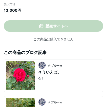
6号ポット植え 【苗木・バラ苗・ばら・
楽天市場
薔薇・バラ・フラワー・6号】 お届け：
13,000円
発注後、1〜2週前後
販売サイトへ
この商品は購入できません
この商品のブログ記事
☆ブルー☆
そういえば。
1
☆ブルー☆