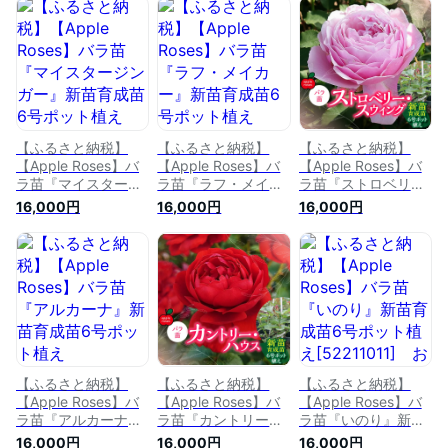
苗・ばら・薔薇・バ
木・バラ苗・ばら・
木・バラ苗・ばら・
ラ・フラワー・6
薔薇・バラ・フラワ
薔薇・バラ・フラワ
号】 お届け：発注
ー・6号】 お届
ー・6号】 お届
後、1〜2週前後
け：発注後、1〜2週
け：発注後、1〜2週
前後
前後
【ふるさと納税】
【ふるさと納税】
【ふるさと納税】
【Apple Roses】バ
【Apple Roses】バ
【Apple Roses】バ
ラ苗『マイスタージ
ラ苗『ラフ・メイカ
ラ苗『ストロベリ
ンガー』新苗育成苗
ー』新苗育成苗6号
ー・スウィング』新
16,000円
16,000円
16,000円
6号ポット植え
ポット植え
苗育成苗6号ポット
[52210687] 苗木 薔
[52210682] 苗木 薔
植え HNNH021
薇 フラワー お届
薇 フラワー お届
け：2025年7月1日～
け：2025年7月1日～
2025年11月30日ま
2025年11月30日ま
で
で
【ふるさと納税】
【ふるさと納税】
【ふるさと納税】
【Apple Roses】バ
【Apple Roses】バ
【Apple Roses】バ
ラ苗『アルカーナ』
ラ苗『カントリー・
ラ苗『いのり』新苗
新苗育成苗6号ポッ
ハウス』新苗育成苗
育成苗6号ポット植
16,000円
16,000円
16,000円