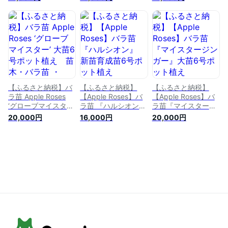
ト植え[52210684]
6号ポット植え
え[52211011] お届
苗木 薔薇 フラワー
HNNH029
け：2025年6月1日
お届け：2025年7
から2025年10月31
月1日～2025年11月
日
30日まで
【ふるさと納税】バ
【ふるさと納税】
【ふるさと納税】
ラ苗 Apple Roses
【Apple Roses】バ
【Apple Roses】バ
‘グローブマイスター’
ラ苗 『ハルシオン』
ラ苗『マイスタージ
大苗6号ポット植
新苗育成苗6号ポッ
ンガー』大苗6号ポ
20,000円
16,000円
20,000円
え 苗木・バラ苗 ・
ト植え [52210947]
ット植え[52210518]
Apple Roses ・グロ
お届け：2025年7
花 薔薇 ばら お花
ーブマイスター・ 大
月1日～2025年12月
お届け：2024年12月
苗・6号・鉢植え・
31日まで
上旬～2025年6月中
オリジナル品種 お
旬
届け：2024年12月上
旬～2025年6月中旬