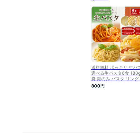
ち麺 北海道 金の.生パス
10食/180g×5袋. 生麺 
ゲッティ 糖質制限 低糖
フェットチーネ リング
セット 低糖質麺 パスタ
ト 詰め合わせ【DS02】
【Q】
送料無料 ポッキリ 生パ
選べる生パスタ6食 180g
袋 麺のみ パスタ リング
ネ フェットチーネ スパ
800円
ティ スパゲティ パスタ 
麺 時短 本格 ポイント消
食品 ポイント消費 麺心 
ぬき麺心 食べ比べ