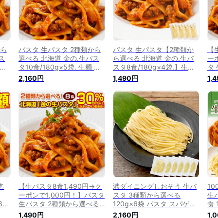
から
パスタ 生パスタ 2種類から
パスタ 生パスタ【2種類か
【
ス
選べる 北海道 金の.生パス
ら選べる 北海道 金の.生パ
ー
 糖
タ10食/180g×5袋. 生麺 糖
スタ8食/180g×4袋.】生麺
タ
ェ
質制限 低糖質 パスタ フェ
糖質制限 低糖質 パスタ フ
る
2,160円
1,490円
1,
スパ
ットチーネ リングイネ スパ
ェットチーネ リングイネ ス
食/
わせ
ゲッティ セット 詰め合わせ
パゲッティ セット 詰め合わ
麺
【DS02】
せ【DS01】 (リングイネ8
パ
食)
せ
ネ 
迄
【生パスタ8食1,490円→ク
港ダイニングしおそう 生パ
1
ーポンで1,000円！】パスタ
スタ 3種類から選べる
生
3種
生パスタ 2種類から選べる
120g×6袋 パスタ スパゲテ
食 
も
北海道 金の.生パスタ8
ィ フェットチーネ リングイ
リ
1,490円
2,160円
1,