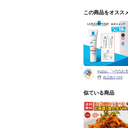
この商品をオスス
yuzu♩¨̮⑅*の
商品数
3,069
似ている商品