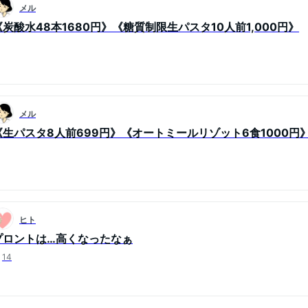
メル
《炭酸水48本1680円》《糖質制限生パスタ10人前1,000円》
メル
《生パスタ8人前699円》《オートミールリゾット6食1000円
ヒト
プロントは…高くなったなぁ
14