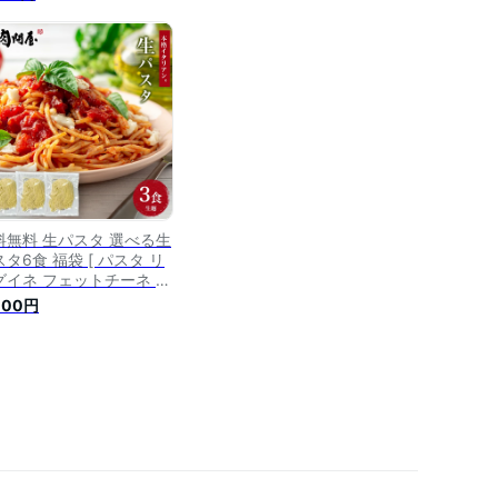
パゲッティ スパゲティ パ
 ] 生麺 時短 本格 ポイ
ト消化 食品 お試し ポイ
ト消費 グルメ 麺屋 どん
い
料無料 生パスタ 選べる生
タ6食 福袋 [ パスタ リ
グイネ フェットチーネ ス
ゲッティ スパゲティ パス
000円
] 生麺 時短 本格 ポイン
消化 食品 お試し ポイン
消費 グルメ 麺屋