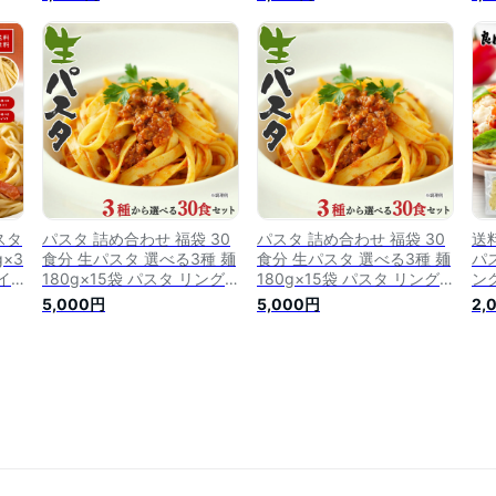
タ
食/200g×4袋. 糖質制限 低
ネ セット スパゲッティ 生
ス
スパ
糖質 パスタ フェットチーネ
麺 (スパゲティ)
スタ
質
リングイネ スパゲッティ セ
ン
イネ
ット 詰め合わせ ポイント消
ン
セッ
化【DS01】
ま
スタ
パスタ 詰め合わせ 福袋 30
パスタ 詰め合わせ 福袋 30
送
×3
食分 生パスタ 選べる3種 麺
食分 生パスタ 選べる3種 麺
パス
イ
180g×15袋 パスタ リング
180g×15袋 パスタ リング
ン
ゲッ
イネ フェットチーネ スパゲ
イネ フェットチーネ スパゲ
パ
5,000円
5,000円
2,
生
ッティ スパゲティ 生麺 本
ッティ スパゲティ 生麺 本
タ 
化
格 グルメ 食品 ポイント利
格 グルメ 食品 ポイント消
ト
さ
用 大容量 業務用 送料無料
化 ポイント利用 大容量 業
ト
(北海道・沖縄・離島+1500
務用 送料無料 (北海道・沖
円) どんまい
縄・離島+1500円) どんまい