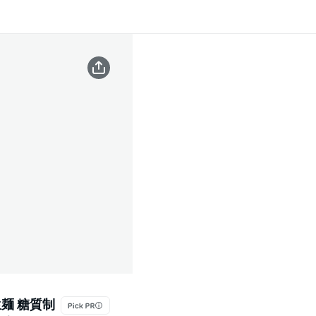
生麺 糖質制