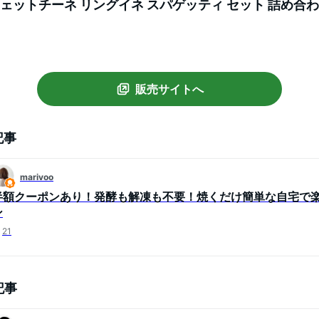
フェットチーネ リングイネ スパゲッティ セット 詰め合
販売サイトへ
記事
marivoo
半額クーポンあり！発酵も解凍も不要！焼くだけ簡単な自宅で
ン
21
記事