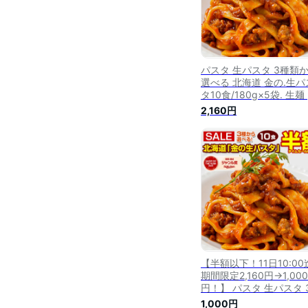
パスタ 生パスタ 3種類
選べる 北海道 金の.生パ
タ10食/180g×5袋. 生麺
質制限 低糖質 パスタ フ
2,160円
ットチーネ リングイネ 
ゲッティ セット 詰め合
【DS02】
【半額以下！11日10:00
期間限定2,160円→1,000
円！】 パスタ 生パスタ 
類 選べる パスタ麺 もち
1,000円