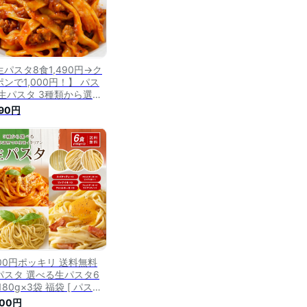
生パスタ8食1,490円→ク
ポンで1,000円！】 パス
 生パスタ 3種類から選べ
 北海道 金の.生パスタ8
490円
180g×4袋. 生麺 パスタ
 スパゲティ 糖質制限 ス
ゲッティ 低糖質 詰め合わ
 フェットチーネ リングイ
セット 【DS01】
000円ポッキリ 送料無料
パスタ 選べる生パスタ6
180g×3袋 福袋 [ パスタ
ングイネ フェットチーネ
000円