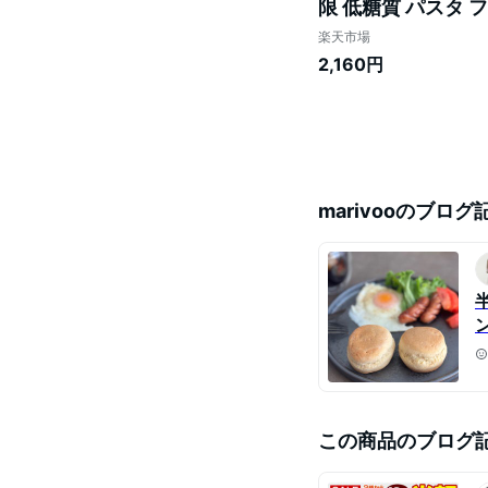
限 低糖質 パスタ 
【DS02】 【★S】
楽天市場
2,160円
marivoo
のブログ
この商品のブログ