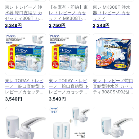
東レ トレビーノ 浄
【在庫有・即納】東
東レ MK308T 浄水
水器 蛇口直結型 カ
レ トレビーノ カセ
器 トレビーノ カセ
セッティ308T カー
ッティ MK308T-
ッティ
トリッジ2個入り
TSET(カートリッジ2
3,349円
3,750円
2,343円
MK308T-TSET(1セ
個) トリハロメタ
ット)【トレビーノ】
ン・塩素・カビ臭除
去タイプ 蛇口直結型
極細シャワー
東レ TORAY トレビ
東レ TORAY トレビ
東レ トレビーノ蛇口
ーノ 蛇口直結型 ト
ーノ 蛇口直結型 ト
直結型浄水器 カセッ
レビーノカセッティ
レビーノカセッティ
ティ3080SMX(品)
シリーズ 家庭用浄水
シリーズ 家庭用浄水
MK308SMX
3,540円
3,540円
器＋交換用カートリ
器＋交換用カートリ
ッジ(1個) カセッティ
ッジ(1個) カセッティ
308T＋MKC.TJ
308T＋MKC.TJ
【RCP】 MK308T-
【RCP】 MK308T-
TSET
TSET