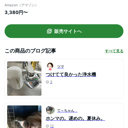
Amazon（アマゾン）
3,380円〜
販売サイトへ
この商品のブログ記事
すべて見る
ツマ
つけてて良かった浄水機
3
て～ちゃん
ホンマの。遅めの。夏休み。
12