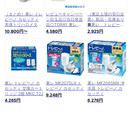
（まとめ）東レ トレ
レビューキャンペー
（東証上場の安心企
ビーノ カセッティ
ン目玉品◎当日発送
業）新品・在庫あり
本体トリハロメタ
品◎TORAY 東レ ト
■東レ トレビー
ン・塩素・カビ臭(2-
レビーノ 家庭用 浄
ノ 蛇口用浄水器
10,800円〜
4,580円
2,925円
MIB)除去タイプ
水器 カセッティ
カセッティ308T
MK308T 1個【×2セ
MK308T カートリッ
MK308T【送料無
ット】
ジ3個入り トリハ
料！(沖縄、離島配送
ロメタン 塩素・カビ
不可）】
臭除去
【kk9n0d18p】
東レ トレビーノ カ
東レ MK207SLX ト
東レ MK206SMX 浄
セッティ 交換カート
レビーノ カセッティ
水器 トレビーノ カ
リッジ 2個 MKC.T2J
セッティ
9,248円
4,265円
6,276円