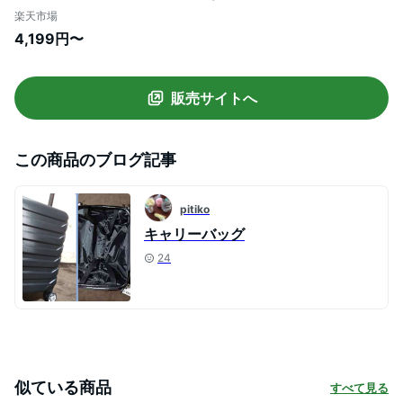
2.1kg 容量21L suitcase キャリーバッグ キ
楽天市場
ャリーケース 機内持ち込み スーツケース
4,199円〜
SS キャリーケース かわいい スーツケース
静音 ダブルキャスター 8輪 軽量
販売サイトへ
この商品のブログ記事
pitiko
キャリーバッグ
24
似ている商品
すべて見る