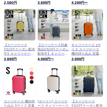
TSAロック 送料無料
SS キャリーバッグ
ース ssサイズ sサイ
2,580円
3,899円
4,299円〜
重さ約2.6kg 容量
キャリーケース TSA
ズ スーツケース ラ
29L suitcase キャリ
ロック エコノミック
イト 機内持ち込み
ーバッグ キャリーケ
軽量 重さ約2.1kg 静
容量21L 29L コイン
ース 機内持ち込み
音 ダブルキャスター
ロッカー サイズ SS
スーツケース SS キ
8輪 suitcase キャリ
S かわいい キャリー
ャリーケース かわい
ーバック
バッグ 鍵なし 軽量
い スーツケース 静
重さ約2.1kg 約
音 ダブルキャスター
2.6kg 静音 ダブルキ
8輪 軽量 アウトレッ
ャスター 8輪
ト 特価
suitcase
【スーツケース
【スーツケース対象
キャリーケース sサ
5%OFFクーポン配布
商品5%OFFクーポン
イズ スーツケース
中】キャリーケース
配布中】キャリーケ
機内持ち込み 容量
ssサイズ sサイズ m
ース ssサイズ sサイ
29L S キャリーバッ
3,899円
4,999円〜
3,999円
サイズ lサイズ スー
ズ mサイズ lサイズ
グ かわいい TSAロッ
ツケース 機内持ち込
スーツケース プリズ
ク エコノミック 軽
み 容量21L～ エコノ
ム 機内持ち込み コ
量 重さ約2.6kg 静音
ミック コインロッカ
インロッカー サイズ
ダブルキャスター 8
ー サイズ SS かわい
SS S M L かわいい
輪 suitcase
い TSAロック 軽量
可愛い キャリーバッ
重さ約2.1kg～ 静音
グ 軽量 重さ約
ダブルキャスター 8
2.1kg〜 静音 ダブル
輪 suitcase
キャスター 8輪
suitcase
スーツケース 機内持
[ホーリー] スーツケ
【スーツケース
ち込み Sサイズ 容量
ース キャリーケース
5%OFFクーポン配布