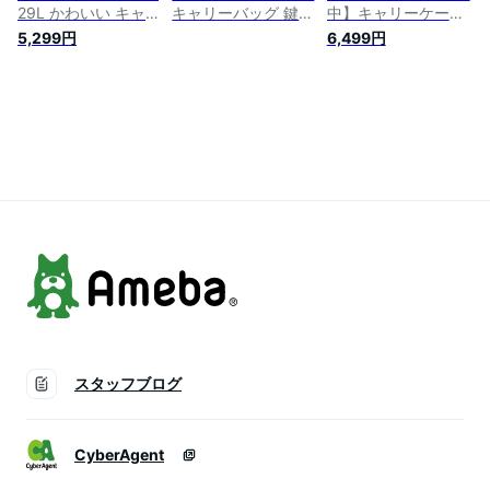
29L かわいい キャリ
キャリーバッグ 鍵な
中】キャリーケース l
ーケース【送料無
し 超軽量 機内持ち
サイズ スーツケース
5,299円
6,499円
料】S 可愛い 修学旅
込み 小型 SSサイズ
容量98L L キャリー
行 キャリーバッグ
オフホワイト
バッグ 大型 かわい
TSAロック プリズム
い TSAロック エコノ
軽量 重さ約2.6kg 静
ミック 軽量 重さ約
音 ダブルキャスター
3.6kg 静音 ダブルキ
8輪 suitcase キャリ
ャスター 8輪
ーバック
suitcase 約幅51cm×
奥行32cm×高さ
75cm
スタッフブログ
CyberAgent