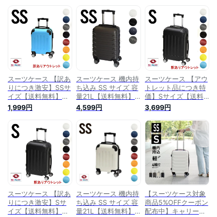
スーツケース 【訳あ
スーツケース 機内持
スーツケース 【アウ
りにつき激安】SSサ
ち込み SS サイズ 容
トレット品につき特
イズ【送料無料】
量21L【送料無料】
価】Sサイズ【送料
TSAロック 送料無料
SS キャリーバッグ
無料】TSAロック 送
1,999円
4,599円
3,699円
重さ約2.1kg 容量21L
キャリーケース 鍵な
料無料 重さ約2.6kg
suitcase キャリーバ
し ライト 軽量 重さ
容量29L suitcase キ
ッグ キャリーケース
約2.1kg 静音 ダブル
ャリーバッグ キャリ
機内持ち込み スーツ
キャスター 8輪
ーケース 機内持ち込
ケース SS キャリー
suitcase キャリーバ
み スーツケース
ケース かわいい ス
ック
SS キャリーケース
ーツケース 静音 ダ
かわいい スーツケー
ブルキャスター 8輪
ス 静音 ダブルキャ
軽量 アウトレット
スター 8輪 軽量
特価
スーツケース 【訳あ
スーツケース 機内持
【スーツケース対象
りにつき激安】Sサ
ち込み SS サイズ 容
商品5%OFFクーポン
イズ【送料無料】
量21L【送料無料】
配布中】キャリーケ