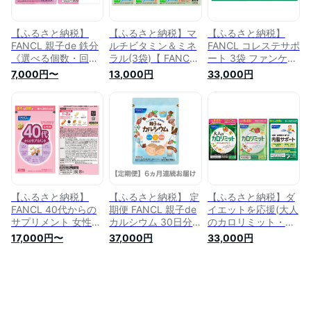
【ふるさと納税】
【ふるさと納税】マ
【ふるさと納税】
FANCL 親子de 鉄分
ルチビタミン＆ミネ
FANCL コレステサポ
《選べる個数・回
ラル(3袋)【 FANCL
ート 3袋 ファンケル
数》 ファンケル 三
ファンケル サプリメ
三島市 静岡県
7,000円〜
13,000円
33,000円
島市 静岡県
ント ビタミンc 健康
食品 静岡県 三島市
】
【ふるさと納税】
【ふるさと納税】 定
【ふるさと納税】ダ
FANCL 40代からの
期便 FANCL 親子de
イエットを応援(大人
サプリメント 女性用
カルシウム 30日分 ×
のカロリミット・内
《選べる個数・回
1袋 6ヵ月 お届け フ
脂サポート・カロリ
17,000円〜
37,000円
33,000円
数》 ファンケル 三
ァンケル 三島市 静
ミット)【ダイエット
島市 静岡県
岡県
サポート カロリー
サプリ ダイエットサ
ポートサプリ 桑の葉
キトサン サポニン
女性 男性 機能性表