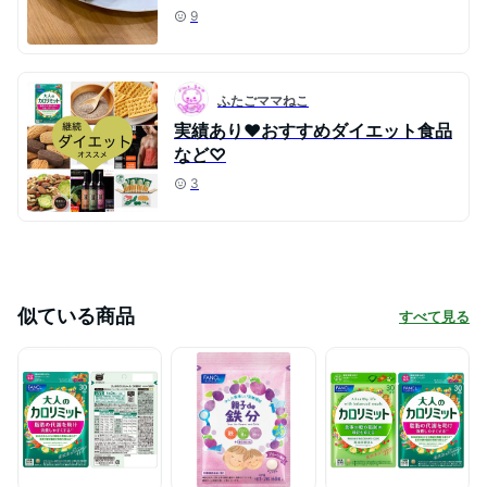
9
ふたごママねこ
実績あり❤︎おすすめダイエット食品
など♡
3
似ている商品
すべて見る