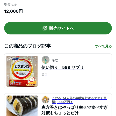
楽天市場
12,000円
販売サイトへ
この商品のブログ記事
すべて見る
ちむ
使い切り 589 サプリ
5
こはる（4人分の学費を貯めるママ）目
標1,000万円！
恵方巻きはやっぱり幸せ♡食べすぎ
対策もちょっとだけ