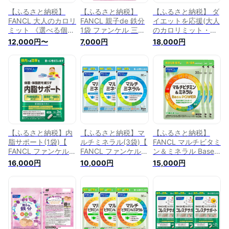
【ふるさと納税】
【ふるさと納税】
【ふるさと納税】 ダ
FANCL 大人のカロリ
FANCL 親子de 鉄分
イエットを応援(大人
ミット 《選べる個
1袋 ファンケル 三島
のカロリミット・カ
数・回数》 ファンケ
市 静岡県
ロリミット) FANCL
12,000円〜
7,000円
18,000円
ル 三島市 静岡県
ファンケル サプリメ
ント 健康食品 大人
の カロリミット 食
事の糖や脂肪の吸収
を抑えます 機能性表
示食品 静岡県 三島
市
【ふるさと納税】内
【ふるさと納税】マ
【ふるさと納税】
脂サポート(1袋)【
ルチミネラル(3袋)【
FANCL マルチビタミ
FANCL ファンケル
FANCL ファンケル
ン＆ミネラル Base
サプリメント 健康食
サプリメント 健康食
POWER 3袋 ファン
16,000円
10,000円
15,000円
品 静岡県 三島市 】
品 静岡県 三島市 】
ケル 三島市 静岡県