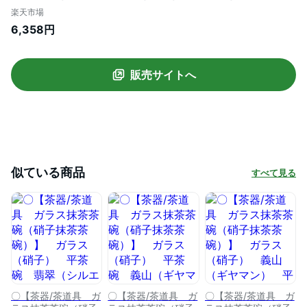
ヤマン） 平茶碗 ひまわり（向日葵）
楽天市場
八木海峰作 耐熱硝子
6,358円
販売サイトへ
似ている商品
すべて見る
〇【茶器/茶道具 ガ
〇【茶器/茶道具 ガ
〇【茶器/茶道具 ガ