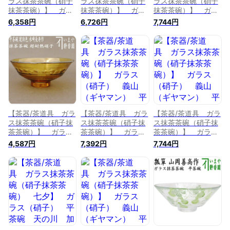
ラス抹茶茶碗（硝子
ラス抹茶茶碗（硝子
ラス抹茶茶碗（硝子
抹茶茶碗）】 ガラ
抹茶茶碗）】 ガラ
抹茶茶碗）】 ガラ
ス（硝子） 平茶
ス（硝子） 平茶
ス（硝子） 義山
6,358円
6,726円
7,744円
碗 翡翠（シルエッ
碗 義山（ギヤマ
（ギヤマン） 平茶
ト） 八木海峰作
ン） 青楓 東太武
碗 月下美人 今岡
耐熱硝子
朗作 耐熱硝子
妙見作 超耐熱硝子
【茶器/茶道具 ガラ
【茶器/茶道具 ガラ
【茶器/茶道具 ガラ
ス抹茶茶碗（硝子抹
ス抹茶茶碗（硝子抹
ス抹茶茶碗（硝子抹
茶茶碗）】 ガラス
茶茶碗）】 ガラス
茶茶碗）】 ガラス
（硝子） 義山（ギ
（硝子） 義山（ギ
（硝子） 義山（ギ
4,587円
7,392円
7,744円
ヤマン） 平茶碗
ヤマン） 平茶碗
ヤマン） 平茶碗
琥珀色 水崎長寿
エンゼルフィッシ
七色の空 今岡妙見
作 超耐熱硝子
ュ 水出宋絢作 超
作 超耐熱硝子
耐熱硝子