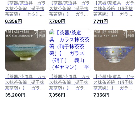
【茶器/茶道具 ガラ
【茶器/茶道具 ガラ
【茶器/茶道具 ガラ
ス抹茶茶碗（硝子抹
ス抹茶茶碗（硝子抹
ス抹茶茶碗（硝子抹
茶茶碗） 七夕】
茶茶碗）】 ガラス
茶茶碗）】 ガラ
ガラス（硝子） 平
（硝子） 義山（ギ
ス 義山（ギヤマ
6,358円
7,700円
7,711円
茶碗 天の川 加藤
ヤマン） 平茶碗
ン） 平茶碗 向日
永山作 耐熱硝子
銀彩 貝紋 緑色
葵 山岡善高作 超
菊池正博作 冷茶用
耐熱硝子 【あす楽
対応_北陸】【あす楽
対応_東海】【あす楽
対応_中国】【あす楽
対応_九州】
【茶器/茶道具 ガラ
【茶器/茶道具 ガラ
【茶器/茶道具 ガラ
ス抹茶茶碗（硝子抹
ス抹茶茶碗（硝子抹
ス抹茶茶碗（硝子抹
茶茶碗）】 ガラス
茶茶碗）】 ガラス
茶茶碗）】 ガラス
（硝子） 平茶碗
（硝子） 義山（ギ
（硝子） 平茶碗
35,200円
7,356円
7,356円
夏茶碗 水薄茶 中
ヤマン） 平茶碗
義山（ギヤマン）
村真紀作
月下美人 今岡妙見
夏の星座 水出宋絢
作 超耐熱硝子
作 超耐熱硝子
【あす楽対応_北陸】
【あす楽対応_北陸】
【あす楽対応_東海】
【あす楽対応_東海】
【あす楽対応_中国】
【あす楽対応_中国】
【あす楽対応_九州】
【あす楽対応_九州】