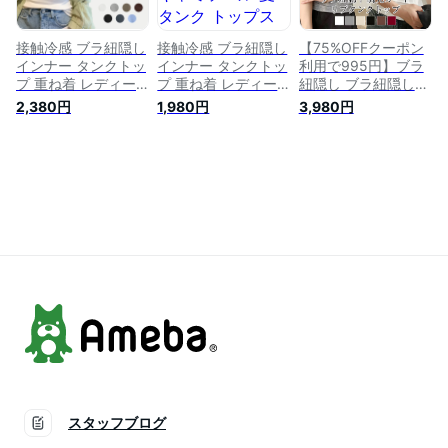
ンプル 定番 重ね着
脇汗 cr14n-r
接触冷感 ブラ紐隠し
接触冷感 ブラ紐隠し
【75%OFFクーポン
インナー タンクトッ
インナー タンクトッ
利用で995円】ブラ
プ 重ね着 レディー
プ 重ね着 レディー
紐隠し ブラ紐隠しイ
ス キャミソール 夏
ス キャミソール 夏
ンナー レディース U
2,380円
1,980円
3,980円
タンク トップス 涼
タンク トップス 涼
ネック タンクトップ
感 ブラ紐隠しタンク
感 ブラ紐隠しタンク
タンク リ インナー
インナー ブラ紐 隠
インナー ブラ紐 隠
トップス 脇汗ガード
し プチプラ 脇汗ガ
し 肌着 プチプラ 脇
脇汗 抗菌防臭 汗取
ード 抗菌防臭 吸水
汗ガード 抗菌防臭
りインナー シンプル
速乾 脇高 Uネック
吸水速乾 おしゃれ
定番 重ね着 送料無
汗取りインナー チラ
かわいい 脇高 Uネッ
料
見え防止 透け防止
ク 汗取りインナー
チラ見え防止 透け防
止 シンプル
スタッフブログ