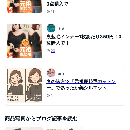
3点購入で
11
ミミ
裏起毛インナー1枚あたり350円！3
枚購入で！
23
aris
冬の味方♡「元祖裏起毛カットソ
ー」であったか美シルエット
1
商品写真からブログ記事を読む