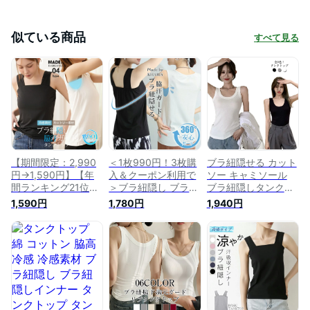
似ている商品
すべて見る
【期間限定：2,990
＜1枚990円！3枚購
ブラ紐隠せる カット
円→1,590円】【年
入＆クーポン利用で
ソー キャミソール
間ランキング21位】
＞ブラ紐隠し ブラ紐
ブラ紐隠しタンクト
ブラ紐隠し タンクト
隠しインナー タンク
ップ タンク タンク
1,590円
1,780円
1,940円
ップ レディース イ
トップ 脇汗 インナ
トップ ストレッチ
ンナー トップス 接
ー 抗菌防臭 接触冷
インナー ヨガ 脇汗
触冷感 脇汗ガード
感 汗取りインナー
ガード ノースリーブ
汗取りインナー タン
脇汗ガード レディー
レディーストップス
ク シンプル カット
ストップス レイヤー
レイヤード シンプル
ソー ノースリーブ【
ド ブラ紐隠せる タ
コットン 綿 脇汗パ
ブラ紐隠し・脇汗ガ
ンク 吸収 360度ガー
ット 抗菌防臭 接触
ードインナー 】
ド【ブラ紐隠し】 キ
冷感 インナー