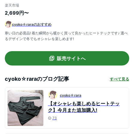
タンクトップ レディース インナー トップ
楽天市場
ス 接触冷感 脇汗ガード 汗取りインナー タ
2,699円〜
ンク シンプル カットソー ノースリーブ【
ブラ紐隠し・脇汗ガードインナー 】
cyoko☆raraのおすすめ
寒い日の必需品! 着た瞬間から暖かく買って良かったヒートテックです♪ 選べ
るデザインで冬でもオシャレを楽しめます!
販売サイトへ
cyoko☆rara
のブログ記事
すべて見る
cyoko☆rara
【オシャレも楽しめるヒートテッ
ク】今月また追加購入!
73