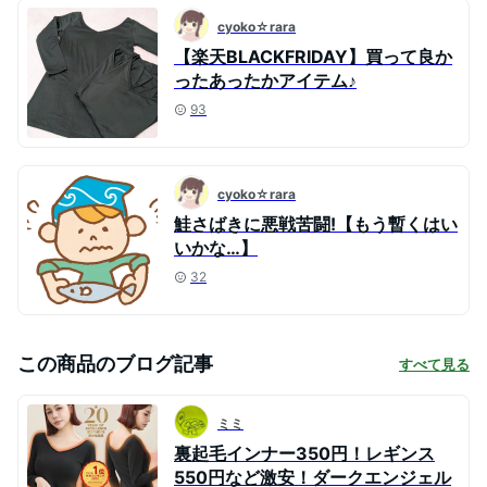
cyoko☆rara
【楽天BLACKFRIDAY】買って良か
ったあったかアイテム♪
93
cyoko☆rara
鮭さばきに悪戦苦闘!【もう暫くはい
いかな…】
32
この商品のブログ記事
すべて見る
ミミ
裏起毛インナー350円！レギンス
550円など激安！ダークエンジェル