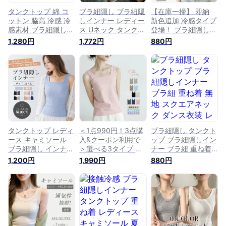
ャミソール レディー
ス
タンクトップ 綿 コ
ブラ紐隠し ブラ紐隠
【在庫一掃】 即納
ットン 脇高 冷感 冷
しインナー レディー
新色追加 冷感タイプ
感素材 ブラ紐隠し
ス Uネック タンクト
登場！ ブラ紐隠し
ブラ紐隠しインナー
ップ タンク リ イン
ブラ紐隠しインナー
1,280円
1,772円
880円
タンクトップ タンク
ナー トップス 脇汗
タンクトップ タンク
キャミソール インナ
ガード 脇汗 抗菌防
キャミソール インナ
ー レディース トッ
臭 汗取りインナー
ー レディース トッ
プス 脇汗 抗菌防臭
シンプル 定番 重ね
プス 脇汗 抗菌防臭
汗取りインナー 脇汗
着 送料無料
汗取りインナー 脇汗
ガード 黒 白 シンプ
ガード 黒 白 シンプ
ル 定番 重ね着 冷感
ル 定番 重ね着 冷感
インナー □
インナー 接触冷感
タンクトップ レディ
＜1点990円！3点購
ブラ紐隠し タンクト
ース キャミソール
入&クーポン利用で
ップ ブラ紐隠しイン
ブラ紐隠し インナー
＞選べる3タイプ タ
ナー ブラ紐 重ね着
無地 脇汗 インナー
ンクトップ ブラ紐隠
無地 スクエアネック
1,200円
1,990円
880円
女性 抗菌防臭 接触
し ブラ紐隠しインナ
ダンス衣装 レッスン
冷感 汗取りインナー
ー タンクトップ タ
ウェア 脇汗 止め イ
脇汗ガード トップス
ンク キャミソール
ンナー ブラ紐隠せる
レイヤード ブラ紐隠
インナー レディース
汗取りインナー 脇汗
し タンクトップ 女
トップス 脇汗 抗菌
ガード 脇汗パット
性 キャミソール ト
防臭 汗取りインナー
レディース トップス
ップス 重ね着 綿
脇汗ガード 黒 白 シ
M L汗取りインナー