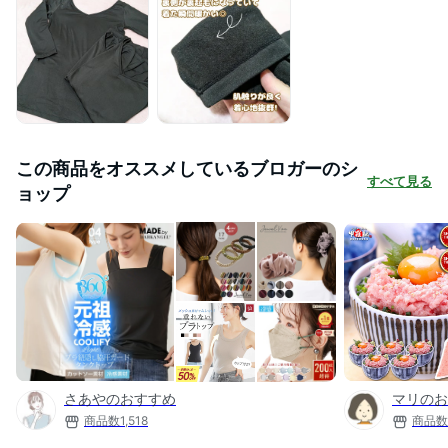
この商品をオススメしているブロガーのシ
すべて見る
ョップ
さあやのおすすめ
マリのお
商品数
1,518
商品数