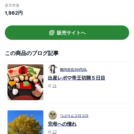
ース マタニティウェア 楽ちん 授乳口 7分
楽天市場
袖 春 夏 ロング ミモレ丈
1,962円
販売サイトへ
この商品のブログ記事
都内在住30代OL
出産レポ♡帝王切開５日目
14
つぶりんコロコロ
完母への憧れ
37