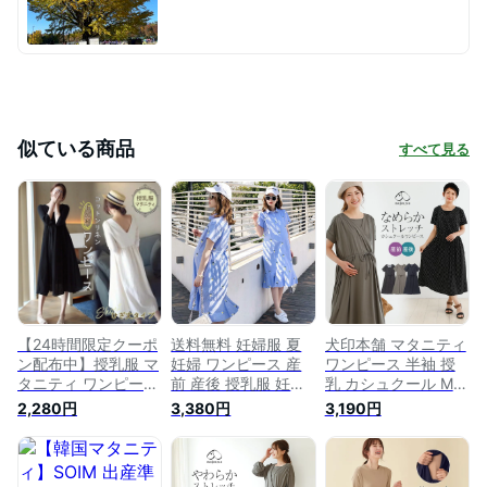
似ている商品
すべて見る
【24時間限定クーポ
送料無料 妊婦服 夏
犬印本舗 マタニティ
ン配布中】授乳服 マ
妊婦 ワンピース 産
ワンピース 半袖 授
タニティ ワンピース
前 産後 授乳服 妊婦
乳 カシュクール M
産前 産後 妊婦服 マ
服 マタニティー マ
L|授乳服 産前 産後
2,280円
3,380円
3,190円
タニティー マタニテ
タニティワンピース
出産 妊娠 妊婦 春 夏
ィ 授乳 ワンピース
レディース コットン
ルーム ロング丈 授
マタニティウェア 楽
ロング オーバーサイ
乳口 ワンピ ストレ
ちん 授乳口 7分袖 春
ズ Tシャツワンピ ミ
ッチ オフィス シン