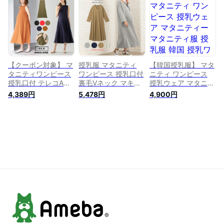
国 授乳ワンピース
ィース コットン ロ
ティワンピース
授乳口付き 妊婦服
ング オーバーサイズ
マタニティコーデ 授
Tシャツワンピ ミモ
乳 かわいい 妊婦 マ
レ丈 春夏 マタニテ
タニティフォト 出産
ィウェア 送料無料
産前 産後 マタニテ
ィー プチプラ フラ
ワー 116017
【クーポン対象】 マ
授乳服 マタニティ
【韓国授乳服】 マタ
タニティワンピース
ワンピース 授乳口付
ニティ ワンピース
授乳口付 テレコAラ
裏毛Vネック マキシ
授乳ウェア マタニテ
インノースリーブワ
ワンピース 産前 産
ィー マタニティ服
4,389円
5,478円
4,900円
ンピース 産前 産後
後 授乳服 妊婦服 マ
授乳服 韓国 授乳ワ
授乳服 妊婦服 マタ
タニティー マタニテ
ンピース おしゃれ
ニティー マタニティ
ィワンピース 秋 冬
カシュクール 妊婦服
授乳 ワンピース 秋
秋冬
妊娠 妊婦 授乳口付
春 春夏
き キレイ 体型カバ
ー 安い 可愛い マタ
ニティファッション
韓国 産前産後ワンピ
ース 出産入院 服
124765