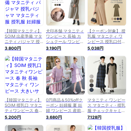
夏 ショート ひざ丈
モレ丈 春夏 マタニ
プル ウエスト リボ
ティウェア 母の日
ン 楽ちん おしゃれ
犬印 マタニティウェ
ア マタニティワンピ
マタニティー ロング
ワンピース
【韓国マタニティ】
犬印本舗 マタニティ
【クーポン対象】 授
SOIM 出産準備 マタ
ワンピース 長袖 カ
乳服 マタニティ ワ
ニティ パジャマ 授
シュクール ワンピー
ンピース 授乳口付
乳パジャマ マタニテ
ス | 秋 授乳服 マタニ
テレコAライン半袖
3,800円
3,190円
5,038円
ィ服 授乳服 妊婦服
ティ マタニティウェ
ワンピース産前 産後
韓国 マタニティー
ア 産前 産後 兼用 マ
授乳服 妊婦服 マタ
授乳ワンピース 部屋
タニティ服 ストレッ
ニティー マタニティ
着 産前産後 授乳口
チ 妊婦 授乳 授乳ワ
ワンピース 秋 春 春
前開き マタニティワ
ンピ マタニティー
夏
ンピース 半袖 夏 春
授乳口 M L 臨月 授
秋 産後ウェア 授乳
乳口付き 冬 妊婦服
産後祝い マタニティ
マタニティワンピ ル
ぱじゃま
ームウェア マタニテ
103793_105268
ィウエア
【韓国マタニティ】
0円商品＆50%offク
マタニティ ワンピー
SOIM 授乳口 マタニ
ーポン 妊婦服 夏 妊
ス マタニティ・授乳
ティワンピース 春
婦 ワンピース 産前
服 チェックキャミワ
秋 長袖 マタニティ
産後 授乳服 妊婦服
ンピース| 長袖 産前
5,200円
3,680円
7,128円
ワンピース 大きいサ
マタニティー マタニ
産後 授乳服 妊婦服
イズ 授乳 授乳服 韓
ティワンピース レデ
マタニティー マタニ