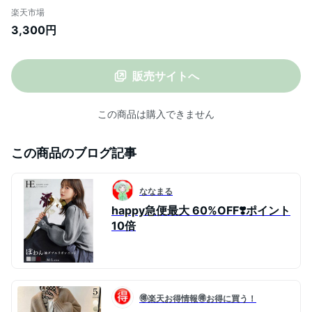
クプルオーバー/プルオーバー ピンタック
楽天市場
ボリューム袖 キーネック レディース トッ
3,300円
プス 体型カバー 梨地 ゆったり 大きいサイ
ズ[メール便不可]sj
販売サイトへ
この商品は購入できません
この商品のブログ記事
ななまる
happy急便最大 60%OFF❣️ポイント
10倍
🉐楽天お得情報🉐お得に買う！