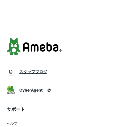
ン チュニック プル
ラウス長袖 春ブラウ
ス トップス 配色 体
オーバー レイヤード
ス ブラウスレディー
型カバー ゆったり
重ね着 すっきり ゆ
ス ≪ゆうメール便配
大きいサイズ[メール
ったり 布帛 体型カ
送30・代引不可≫
便不可][送料無料!]sj
バー 大きいサイズ※
メール便可※【5】
スタッフブログ
CyberAgent
サポート
ヘルプ