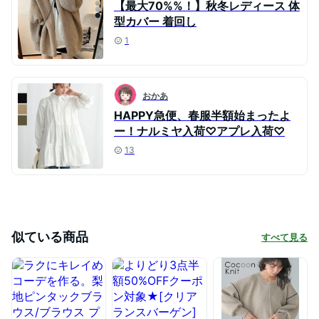
【最大70%%！】秋冬レディース 体
型カバー 着回し
1
おかあ
HAPPY急便、春服半額始まったよ
ー！ナルミヤ入荷♡アプレ入荷♡
13
似ている商品
すべて見る