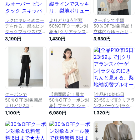
ラクにキレイめコー
よりどり3点半額
クーポンで半額
デを作る。梨地ピン
50%OFFクーポン対
50％OFF対象商品！
タックブラウス/ブラ
象★[クリアランスバ
立体的なゆったりシ
ウス プルオーバー
ーゲン]縦ラインでス
ルエット。ダンボー
3,190円
1,430円
3,630円
ピンタック スキッパ
ッキリ。梨地ボリュ
ルニット配色コクー
ー レディース トッ
ームチュニック/トッ
ントップス/ニット
プス ボリューム袖
プス プルオーバー
セーター 配色 ボリ
梨地 カットソー ゆ
ストレッチ ボリュー
ューム袖 レディース
ったり 大きいサイズ
ム袖 レディース ハ
トップス コクーン
体型カバー[メール便
イネック 体型カバー
きれいめ ゆったり
不可]
梨地 スリット ゆっ
大きいサイズ 体型カ
たり 大きいサイズ
バー[メール便不可]
[メール便不可][返品
交換不可]
クーポンで
【期間限定！最大
[全品P10倍!5日
50％OFF[対象商品
50％OFFクーポン対
23:59まで][クリアラ
よりどり2点
象】ブラウス シャツ
ンスバーゲン]ラクな
で]BARGAIN★3WAY
レディース 半袖 五
のにきちんと見え
1,100円
6,980円
1,320円
ビスチェ付きパンツ
分袖 オフィス トッ
る。梨地袖切替プル
アンサンブル/セット
プス チュニック ド
オーバー/プルオーバ
アップ ビスチェ パ
ルマン ピンタックブ
ー ボリューム袖 ト
ンツ フレア レディ
ラウス Uネック きれ
ップス レディース
ース トップス ボト
いめ シンプル ゆっ
ストレッチ 体型カバ