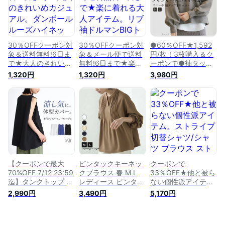
ムス ピンタック 美
たり 二の腕カバー
ー 梨地 通勤 大きい
脚 体型カバー[メー
体型カバー 大きいサ
サイズ[メール便可
ル便不可[返品交換不
イズ 春 夏 無地※メー
（1点まで）][M便
可]
ル便可※【10】
1/1][返品交換不可]
30％OFFクーポン対
30％OFFクーポン対
●60％OFF★1,592
象＆送料無料!6日ま
象＆メール便で送料
円/枚！3枚購入＆ク
で★大人のきれいめ
無料!6日まで★楽に
ーポンで●袖タック
カジュアル。ダンボ
着れる大人アイテ
スウェット キーネッ
1,320円
1,320円
3,980円
ールルーズハイネッ
ム。リブ袖ドルマン
ク 深Vネック スエー
ク/トップス プルオ
BIGトップス/トップ
ド 大人 こなれ感 カ
ーバー ボリューム袖
ス プルオーバー オ
ットソー レディース
カジュアル レディー
ーバーサイズ ドルマ
トップス プルオーバ
ス 7分袖 ダンボール
ン レディース チュ
ー Tシャツ 長袖 ぽわ
ゆったり 大きいサイ
ニック丈 体型カバー
ん袖 ボリューム袖
ズ[メール便不可]sj
ゆったり 大きいサイ
無地 体型カバー お
ズ[メール便可(1点ま
洒落 ゆったり 着痩
で)][M便 1/1]
せ カジュアル キレ
イめ OL
【クーポンで最大
ピンタックキーネッ
クーポンで
70%OFF 7/12 23:59
クブラウス 春 M L
33％OFF★他と被ら
迄】タンクトップ ト
レディース ピンタッ
ない個性派アイテ
ップス レディース
クブラウス キーネッ
ム。ストライプ切替
2,990円
3,490円
5,170円
ノースリーブ キーネ
ク カットソー トッ
シャツ/シャツ ブラ
ック 夏 変形 ノース
プス ブラウス ピン
ウス ストライプ バ
リ フレア 無地 Aライ
タック レディースブ
ンドカラー レディー