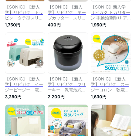
【SONIC】【新入
【SONIC】【新入
【SONIC】新入学
学】リビガク トッ
学】リビガク テー
リビガク トガリター
ピン タテ型スリ
プカッター スリ
ン 手動鉛筆削り ア
ム 手動鉛筆削り
ム アイボリー LV-
イボリー LV-7633-I
1,750円
400円
1,950円
ブルー LV-4635-B |
2150-I | 文具 文房具
| 文具 文房具 オフィ
文具 文房具 オフィ
オフィス用品 事務用
ス用品 事務用品 日
ス用品 事務用品 日
品 日用品 ステーシ
用品 ステーショナリ
用品 ステーショナリ
ョナリー 業務用 記
ー 業務用 記念品
ー 業務用 記念品
念品
【SONIC】【新入
【SONIC】【新入
【SONIC】【新入
学】リビガク イー
学】リビガク フリ
学】リビガク スー
ジーピージー 電動
ーキー 乾電池式電
ジーコロン 乾電池
鉛筆削り ミントブ
動鉛筆削り ブラッ
式卓上そうじ機 ア
3,280円
2,200円
1,630円
ルー アイボリー LV-
ク LV-1587-D | 文具
イボリー LV-4641-I
8735-MB -I | 文具
文房具 オフィス用品
| 文具 文房具 オフィ
文房具 オフィス用品
事務用品 日用品 ス
ス用品 事務用品 日
事務用品 日用品 ス
テーショナリー 業務
用品 ステーショナリ
テーショナリー 業務
用 記念品
ー 業務用 記念品
用 記念品