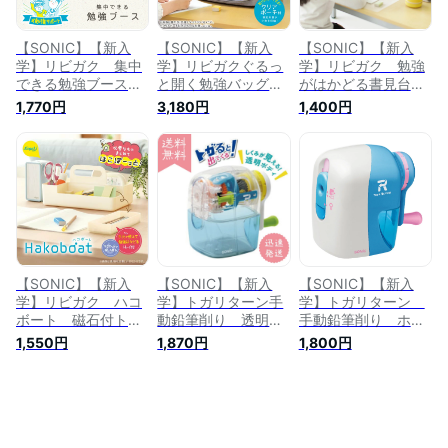
【SONIC】【新入
【SONIC】【新入
【SONIC】【新入
学】リビガク 集中
学】リビガクぐるっ
学】リビガク 勉強
できる勉強ブース
と開く勉強バッグ
がはかどる書見台
手元が暗くなりにく
グレー LV-2130-GL |
姿勢が悪くなりにく
1,770円
3,180円
1,400円
い アイボリー LV-
文具 文房具 オフィ
い アイボリー LV-
7392-I | 文具 文房具
ス用品 事務用品 日
7450-I | 文具 文房具
オフィス用品 事務用
用品 ステーショナリ
オフィス用品 事務用
品 日用品 ステーシ
ー 業務用 記念品
品 日用品 ステーシ
ョナリー 業務用 記
ョナリー 業務用 記
念品
念品
【SONIC】【新入
【SONIC】【新入
【SONIC】【新入
学】リビガク ハコ
学】トガリターン手
学】トガリターン
ボート 磁石付トレ
動鉛筆削り 透明
手動鉛筆削り ホワ
イでかんたん整理
EK-4297-T | 文具 文
イト EK-7022-W | 文
1,550円
1,870円
1,800円
アイボリー LV-
房具 オフィス用品
具 文房具 オフィス
5022-I | 文具 文房具
事務用品 日用品 ス
用品 事務用品 日用
オフィス用品 事務用
テーショナリー 業務
品 ステーショナリー
品 日用品 ステーシ
用 記念品
業務用 記念品
ョナリー 業務用 記
念品