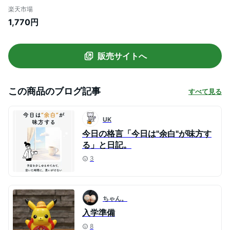
リー LV-4635-I | 文具 文房具 オフィス用
楽天市場
品 事務用品 日用品 ステーショナリー 業務
1,770円
用 記念品
販売サイトへ
この商品のブログ記事
すべて見る
UK
今日の格言「今日は"余白"が味方す
る」と日記。
3
ちゃん。
入学準備
8