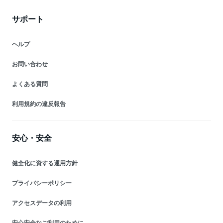
サポート
ヘルプ
お問い合わせ
よくある質問
利用規約の違反報告
安心・安全
健全化に資する運用方針
プライバシーポリシー
アクセスデータの利用
安心安全なご利用のために