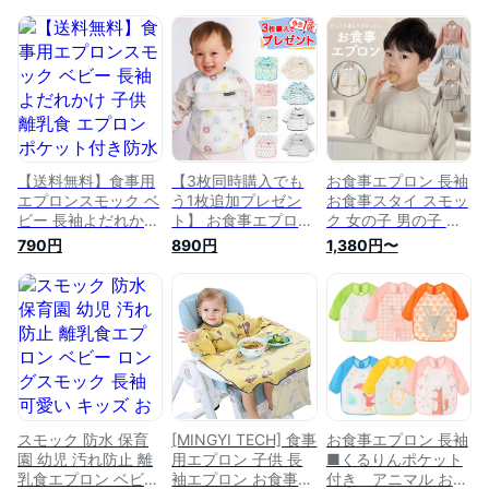
【送料無料】食事用
【3枚同時購入でも
お食事エプロン 長袖
エプロンスモック ベ
う1枚追加プレゼン
お食事スタイ スモッ
ビー 長袖よだれかけ
ト】 お食事エプロン
ク 女の子 男の子 食
子供 離乳食 エプロ
半袖 長袖 スモック
事 エプロン 入園準
790円
890円
1,380円〜
ン ポケット付き防水
離乳食 入園準備 保
備 お食事用エプロン
保育園 入園準備 エ
育士推薦 お食事用エ
防水 上段ポケット
プロン 汚れ防止
プロン 防水 上段ポ
食事エプロン ロング
ケット 食事エプロン
離乳食
ロング
スモック 防水 保育
[MINGYI TECH] 食事
お食事エプロン 長袖
園 幼児 汚れ防止 離
用エプロン 子供 長
■くるりんポケット
乳食エプロン ベビー
袖エプロン お食事エ
付き アニマル お食