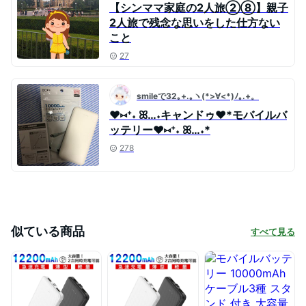
【シンママ家庭の2人旅②⑧】親子
2人旅で残念な思いをした仕方ない
こと
27
smileで32｡+.｡ヽ(*>∀<*)ﾉ｡.+。
❤︎⑅⁺˖ ꕤ…˖キャンドゥ❤︎*モバイルバ
ッテリー❤︎⑅⁺˖ ꕤ…˖*
278
似ている商品
すべて見る