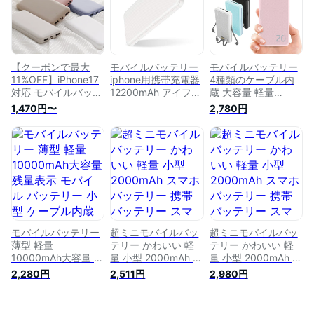
器 iPhone Android
iPhone Android 対応
帯充電器 持ち運び
対応 pse認証
急速充電器 pse認証
充電器 iPhone
iPhone11 iPhone12
防災 停電
Android 対応 急速充
iPhone13
電器 pse認証 大容量
モバイルバッテリー
R10P
【クーポンで最大
モバイルバッテリー
モバイルバッテリー
11%OFF】iPhone17
iphone用携帯充電器
4種類のケーブル内
対応 モバイルバッテ
12200mAh アイフォ
蔵 大容量 軽量
リー 大容量 軽量 小
ン用 ポータブル充電
iPhone アイフォン
1,470円〜
2,780円
型 薄型 12800mAh
器 バッテリー充電器
スマートフォン スマ
急速充電 スマホ 充
ポータブル電源 小型
ホ アンドロイド
電器 アンドロイド
薄型 大容量 スマホ
android 携帯充電器
充電器 アイフォン
用(ホワイト)
モバイル充電器 携帯
充電 バッテリー 携
バッテリー ポータブ
帯充電器 持ち運び
ル充電器 小型 薄型
iPhone Android 大容
20000mAh
量モバイルバッテリ
20,000mAh テレワ
ー スマホ バッテリ
ーク 在宅 送料無料
ー 送料無料
モバイルバッテリー
超ミニモバイルバッ
超ミニモバイルバッ
薄型 軽量
テリー かわいい 軽
テリー かわいい 軽
10000mAh大容量 残
量 小型 2000mAh ス
量 小型 2000mAh ス
量表示 モバイル バ
マホバッテリー 携帯
マホバッテリー 携帯
2,280円
2,511円
2,980円
ッテリー 小型 ケー
バッテリー スマホ充
バッテリー スマホ充
ブル内蔵 スマホ充電
電器 モバイル充電器
電器 モバイル充電器
器 3台同時充電 アン
iPhone 充電器 持ち
iPhone 充電器 持ち