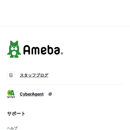
ドロイド アイフォン
運び 充電器 急速充
運び 充電器 急速充
バッテリー 持ち運び
電器 typec タイプc
電器 typec タイプc
充電器 iPhone
人気 可愛い PSE認証
人気 可愛い PSE認証
Android 対応 急速充
電器 pse認証 送料無
料
スタッフブログ
CyberAgent
サポート
ヘルプ