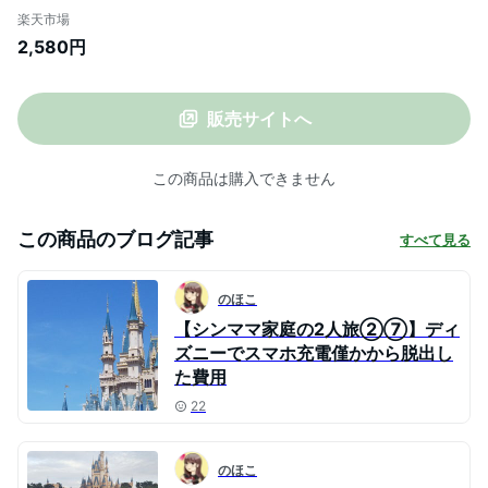
スマホ 充電器 アンドロイド 急速 充電器 ア
楽天市場
イフォン 充電 バッテリー 携帯充電器 持ち
2,580円
運び 充電器 iPhone Android スマホ バッ
テリー ポータブル充電器 モバイル充電器
携帯バッテリー
販売サイトへ
この商品は購入できません
この商品のブログ記事
すべて見る
のほこ
【シンママ家庭の2人旅②⑦】ディ
ズニーでスマホ充電僅かから脱出し
た費用
22
のほこ