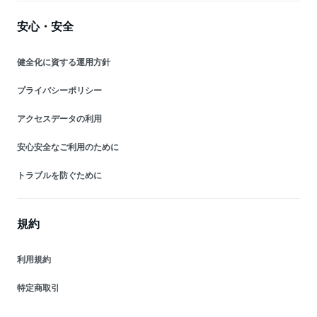
安心・安全
健全化に資する運用方針
プライバシーポリシー
アクセスデータの利用
安心安全なご利用のために
トラブルを防ぐために
規約
利用規約
特定商取引