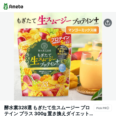
酵水素328選 もぎたて生スムージー プロ
テイン プラス 300g 置き換えダイエット