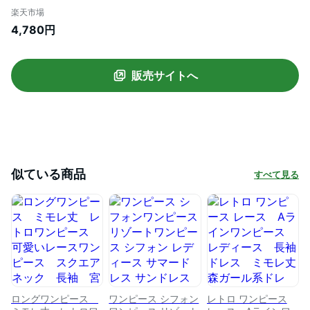
系 パーティードレス シフォン 森ガー
楽天市場
ルナチュラルサンドレス フレア レトロ
4,780円
ドレス 春夏 撮影 海外旅行 リゾー
ト 送料無料
販売サイトへ
似ている商品
すべて見る
ロングワンピース
ワンピース シフォン
レトロ ワンピース