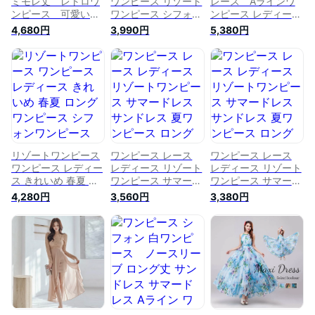
ミモレ丈 レトロワ
ワンピース リゾート
レース Aラインワ
ンピース 可愛いレ
ワンピース シフォン
ンピース レディー
ースワンピース ス
レディース サマード
ス 長袖ドレス ミ
4,680円
3,990円
5,380円
クエアネック 長
レス サンドレス シ
モレ丈 森ガール系ド
袖 宮廷お姫系ドレ
フォンドレス ロング
レス 春秋冬ワンピ
ス フリル フレア
ワンピース マキシワ
ース 刺しゅう かわ
森ガール系ドレス
ンピース マキシ丈
いい 優雅 フラン
ハイウエスト 春
ロング丈 半袖 春 夏
ス風
夏 パーティードレ
体型カバー 二の腕カ
ス 撮影 海外旅
バー パーティー 海
行 アイボリー（ベ
旅行 リゾート 大き
ージュ系）送料無料
いサイズ
リゾートワンピース
ワンピース レース
ワンピース レース
ワンピース レディー
レディース リゾート
レディース リゾート
ス きれいめ 春夏 ロ
ワンピース サマード
ワンピース サマード
ングワンピース シフ
レス サンドレス 夏
レス サンドレス 夏
4,280円
3,560円
3,380円
ォンワンピース サマ
ワンピース ロングワ
ワンピース ロングワ
ードレス サンドレス
ンピース ワンピ ロ
ンピース ワンピ ロ
シフォン ワンピ ロ
ング丈 マキシ丈 背
ング丈 マキシ丈 背
ング マキシ Vネック
中見せ ノースリーブ
中見せ ノースリーブ
五分袖 七分袖 春 夏
サイドスリット 春夏
サイドスリット 春夏
大きいサイズ 着瘦せ
総レース 細見え 高
総レース 細見え 高
二つの腕カバー お呼
見え リゾート パー
見え リゾート パー
ばれ デート 海 リゾ
ティー お呼ばれ 海
ティー お呼ばれ 海
ート 海外旅行
旅行 デート
旅行 デート