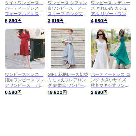
タイトワンピース
ワンピース シフォン
ワンピース レディー
パーティードレス
白ワンピース ノー
ス きれいめ カジュ
フォーマルドレス
スリーブ ロング丈
アル リゾートワンピ
セクシードレス レー
サンドレス サマード
ース シフォン シフ
5,860円
3,916円
4,980円
ス 切り替え ロング
レス Aライン ワンピ
ォンワンピース サマ
丈ワンピース 上
ース マキシ ロング
ードレス サンドレス
品 姫系 お嬢様
丈 フレアー キャミ
シフォンドレス ロン
春夏 長袖 着痩せ
ワンピ ストラップ
グワンピース マキシ
ミモレ丈 膝丈 ロ
サマードレス リゾー
ワンピース マキシ
ング丈 オシャレ シ
ト ワンピース
ロング ストラップ
ンプル エレガント
花柄 ノースリーブ
大人 上品 フォーマ
肩見せ 春 夏 美脚 パ
ル 披露宴 結婚
ーティー 舞台 海 リ
式 韓国ファッショ
ゾート
ワンピースドレス
GIRL 花柄レース切替
パーティードレス ロ
ン
姫系ワンピース フレ
ミモレ丈フレアロン
ング 大きいサイズ
アワンピース パー
グ 結婚式 ワンピー
秋冬マキシ丈ワンピ
ティードレス プリ
ス パーティードレス
ース 春夏シフォンマ
6,580円
19,800円
2,980円
ーツワンピース 長
ガール ワンピース・
キシワンピース フレ
袖 膝下丈 ドレスワ
ドレス ドレス グレ
ア リゾートワンピ
ンピース オシャレ
ー ピンク【送料無
ロング 結婚式 ドレ
エレガント 大人かわ
料】
ス ロングドレス レ
いい 華やか 上品 フ
ディース 七五三 成
ォーマル ミモレ丈
人式 卒業式 入学式
結婚式 お呼ばれ 披
メール便送料無料お
露宴 パーティー
うちコーデ (アパレ