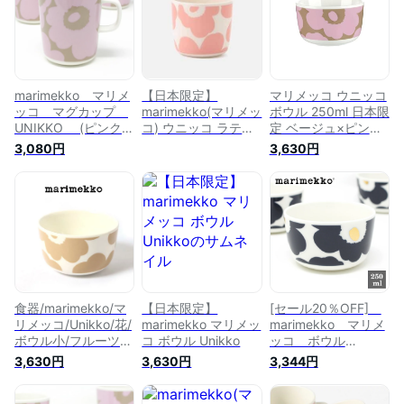
marimekko マリメ
【日本限定】
マリメッコ ウニッコ
ッコ マグカップ
marimekko(マリメッ
ボウル 250ml 日本限
UNIKKO (ピンク×
コ) ウニッコ ラテマ
定 ベージュ×ピンク
ベージュ)
グ(持ち手無し)
(71) marimekko
3,080円
3,630円
No.831(71) 【日本
200ml コーラルピン
Unikko
限定】
ク No.130(71) 同色
同柄2ヶセット
marimekko unikko
食器/marimekko/マ
【日本限定】
[セール20％OFF]
リメッコ/Unikko/花/
marimekko マリメッ
marimekko マリメ
ボウル小/フルーツボ
コ ボウル Unikko
ッコ ボウル
ウル/小鉢/品番：
（小） UNIKKO
3,630円
3,630円
3,344円
52209470400
No.152(39)（ダーク
ネイビー×ゴール