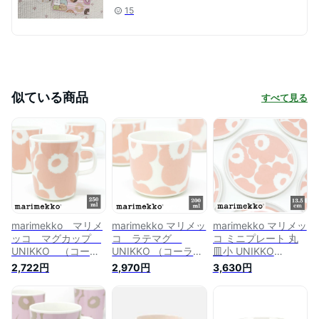
15
似ている商品
すべて見る
marimekko マリメ
marimekko マリメッ
marimekko マリメッ
ッコ マグカップ
コ ラテマグ
コ ミニプレート 丸
UNIKKO （コーラ
UNIKKO （コーラル
皿小 UNIKKO
ルピンク）
ピンク） （1個単
No.130(71)（コーラ
2,722円
2,970円
3,630円
No.130(71)【日本限
位） No.130 (71)
ルピンク） (直径約
定】
13.5cm) 【日本限
定】