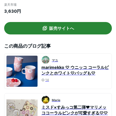
ンク）
楽天市場
3,630円
販売サイトへ
この商品のブログ記事
マユ
marimekko ♡ ウニッコ コーラルピ
ンクとホワイト♡バッグも♡
14
Marie
ミスド×すみっコ第二弾❤︎マリメッ
ココーラルピンクが可愛すぎる♡♡