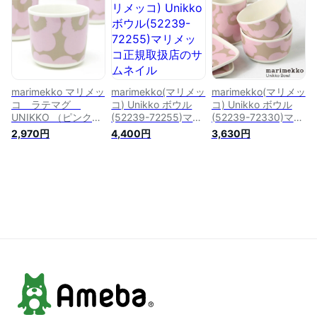
ド） 【日本限定】
marimekko マリメッ
marimekko(マリメッ
marimekko(マリメッ
コ ラテマグ
コ) Unikko ボウル
コ) Unikko ボウル
UNIKKO （ピンク×
(52239-72255)マリ
(52239-72330)マリ
ベージュ） （1個単
メッコ正規取扱店
メッコ正規取扱店
2,970円
4,400円
3,630円
位） No.831 (71)
【日本限定】