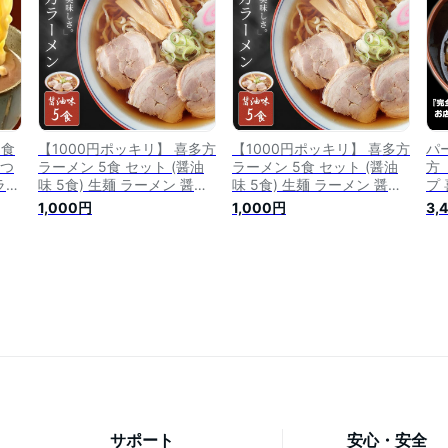
ルメ ご当地 訳あり お試し
会津 郡山銘販
3食
【1000円ポッキリ】 喜多方
【1000円ポッキリ】 喜多方
パ
 つ
ラーメン 5食 セット (醤油
ラーメン 5食 セット (醤油
方
ラー
味 5食) 生麺 ラーメン 醤油
味 5食) 生麺 ラーメン 醤油
プ
ラー
ラーメン 本場 お取り寄せ
ラーメン 本場 お取り寄せ
加
1,000円
1,000円
3,
喜
ご当地グルメ ポイント消化
ご当地グルメ ポイント消化
ラ
会津
お試し メーカー直送 【メー
お試し 【メール便】 メーカ
多
ル便】
ー直送
ト
地
格
ン
サポート
安心・安全