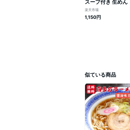
スープ付き 生めん 
寄せグルメ ご当地
楽天市場
1,150円
似ている商品