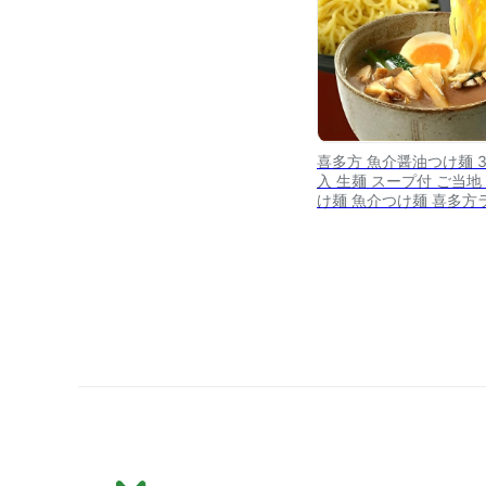
喜多方 魚介醤油つけ麺 
入 生麺 スープ付 ご当地
け麺 魚介つけ麺 喜多方
メン 日本三大ラーメン 
メン 生めん しょうゆ味 
多方麺茶家 お取り寄せ 
おためし