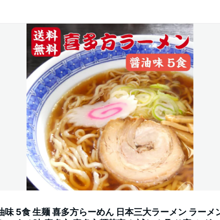
油味 5食 生麺 喜多方らーめん 日本三大ラーメン ラーメ