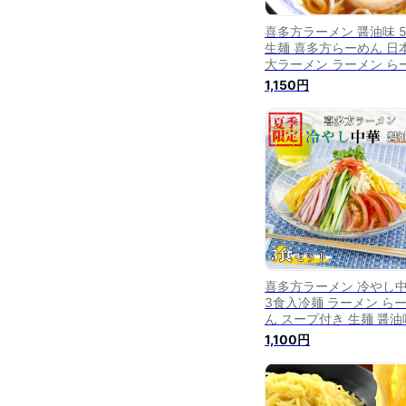
喜多方ラーメン 醤油味 
生麺 喜多方らーめん 日
大ラーメン ラーメン ら
ん スープ付き 生めん し
1,150円
うゆ味 喜多方 喜多方麺
お試し お取り寄せ グル
お取り寄せグルメ ご当
ルメ ふくしまプライド 
福来 1,000円ポッキリ
喜多方ラーメン 冷やし
3食入冷麺 ラーメン ら
ん スープ付き 生麺 醤油
しょうゆ味 お試し お取
1,100円
せ グルメ お取り寄せグ
喜多方麺茶家 郡山銘販 
っせこらっせ おためし