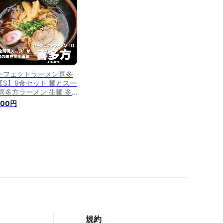
ーフェクトラーメン喜多
【S】9食セット 麺とスー
 喜多方ラーメン 生麺 多
水中太縮れ麺 醤油 煮干し
400円
ーメンセット ちぢれ麺 喜
方 ラーメン スープ セッ
 お取り寄せラーメン ご当
ラーメン ご当地グルメ 本
派 美味しい 絶品 ラーメ
好き ギフト 快気祝い
規約