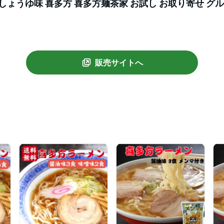
しょうゆ味 喜多方 喜多方麺茶家 お試し お取り寄せ グル
グルメ 郡山銘販
販売サイトへ