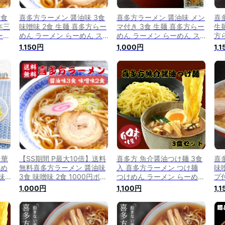
5食
喜多方ラーメン 醤油味 3食
喜多方ラーメン 醤油味 メン
喜
本三
味噌味 2食 生麺 喜多方らー
マ付き 3食 生麺 喜多方らー
生
ーめ
めん ラーメン らーめん ス
めん ラーメン らーめん ス
方
ょ
ープ付き 生めん しょうゆ味
ープ付き 喜多方 しょうゆ味
ン
1,150円
1,000円
1,
茶家
喜多方 喜多方麺茶家 お試し
ふくしまプライド 旬食福来
ん
メ
お取り寄せ グルメ お取り寄
会津 お試し お取り寄せ グ
方
地グ
せグルメ ご当地グルメ ふく
ルメ お取り寄せグルメ ご当
旬食
しまプライド 旬食福来
地グルメ 郡山銘販
中華
【SS期間 P最大10倍】送料
喜多方 魚介醤油つけ麺 3食
喜
ーめ
無料喜多方ラーメン 醤油味
入 喜多方ラーメン つけ麺
味
味
3食 味噌味 2食 1000円ポッ
つけめん ラーメン らーめん
プ
り寄
キリ 生麺喜多方らーめん 日
スープ付き 生麺 魚介つけめ
ラ
1,000円
1,100円
1,
ルメ
本三大ラーメン ラーメン ら
ん お試し お取り寄せ グル
し
まざ
ーめん スープ付き 喜多方
メ お取り寄せグルメ 喜多方
茶
生めん しょうゆ味 みそ味
麺茶家 郡山銘販 まざっせこ
喜多方麺茶家 お取り寄せ グ
らっせ おためし