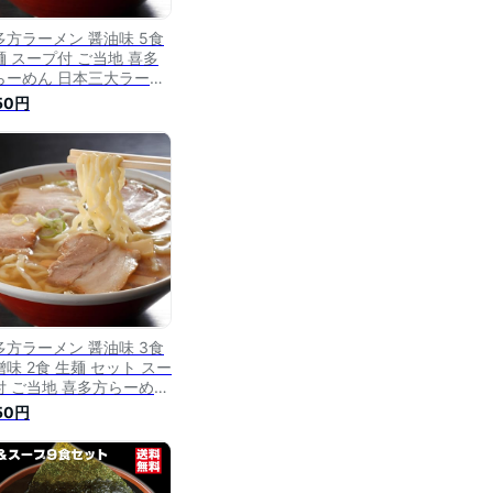
多方ラーメン 醤油味 5食
麺 スープ付 ご当地 喜多
らーめん 日本三大ラーメ
 ラーメン らーめん 生め
150円
 しょうゆ味 喜多方 喜多
麺茶家 お取り寄せ 会津
多方ラーメン 醤油味 3食
噌味 2食 生麺 セット スー
付 ご当地 喜多方らーめん
ーメン らーめん 生めん
150円
ょうゆ味 喜多方 喜多方麺
家 お取り寄せ 会津