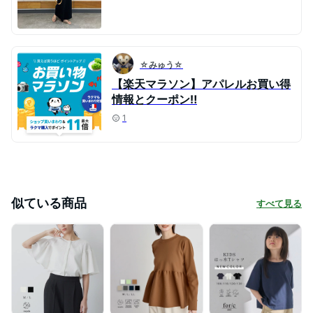
☆みゅう☆
【楽天マラソン】アパレルお買い得
情報とクーポン‼️
1
似ている商品
すべて見る