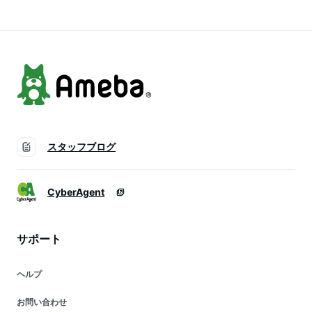
ステル M Lサイズ 洗
夏 1/2/3/4サイズ 洗
ーシー 楽天room
濯可 for/c フォーシ
濯可 for/c フォーシ
ー 楽天ルーム 【メ
ー 楽天room【メー
ール便可】
ル便可】
スタッフブログ
CyberAgent
サポート
ヘルプ
お問い合わせ