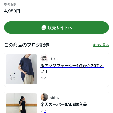
レディース トップス 羽織 フレア袖 半袖 ギ
楽天市場
ャザー クルーネック 体型カバー きれいめ
4,950円
リサイクルポリエステル エコ 春 夏 M Lサ
イズ 洗濯可 for/c フォーシー 楽天room
販売サイトへ
この商品のブログ記事
すべて見る
もちこ
激アツ♡フォーシー1点から70%オ
フ！
2
shima
楽天スーパーSALE購入品
7