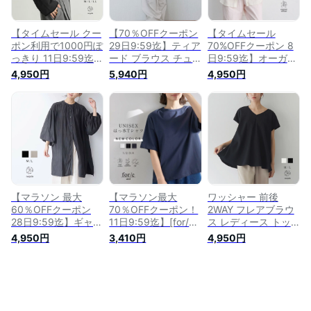
for/c フォーシー 楽
便可】
Lサイズ 洗濯可 for/c
天room
フォーシー 楽天
room
【タイムセール クー
【70％OFFクーポン
【タイムセール
ポン利用で1000円ぽ
29日9:59迄】ティア
70%OFFクーポン 8
っきり 11日9:59迄】
ード ブラウス チュ
日9:59迄】オーガニ
リブ ニット プルオ
ニック 長袖 レディ
ックコットン 楊柳
4,950円
5,940円
4,950円
ーバー レディース
ース トップス ロン
シアー シャツ レデ
トップス ベルスリー
グブラウス クルーネ
ィース トップス ブ
ブ セーター クルー
ック きれいめ カジ
ラウス スタンドカラ
ネック 長袖 ストレ
ュアル リサイクルポ
ー 袖スリット 長袖
ッチ きれいめ リサ
リエステル シンプル
ポケット 体型カバー
イクルポリエステル
エコ 24AW 秋 冬 M
ゆったり 綿100 エコ
エコ 春 秋 冬 M Lサ
Lサイズ 洗濯可 for/c
春 夏 秋 M Lサイズ
イズ 洗濯可 for/c フ
フォーシー 楽天
洗濯可 for/c フォー
ォーシー 楽天room
room
シー 楽天room
【マラソン 最大
【マラソン最大
ワッシャー 前後
60％OFFクーポン
70％OFFクーポン！
2WAY フレアブラウ
28日9:59迄】ギャザ
11日9:59迄】[for/c
ス レディース トッ
ー サイドスリットボ
and]ユニセックス 撥
プス クルーネック V
4,950円
3,410円
4,950円
リューム袖 シャツ
水 ボックス Tシャツ
ネック フレンチスリ
チュニック 羽織 レ
レディース メンズ
ーブ 半袖 フレア リ
ディース トップス
トップス カットソー
バーシブル リサイク
長袖 ロング 袖ギャ
半袖 五分袖 クルー
ルポリエステル エコ
ザー 衿ギャザー エ
ネック リサイクルポ
23S/S 春 夏 M/Lサイ
コ リサイクルポリエ
リエステル エコ 春
ズ 洗濯可 for/c フォ