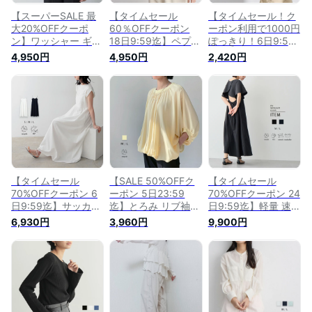
【スーパーSALE 最
【タイムセール
【タイムセール！ク
大20%OFFクーポ
60％OFFクーポン
ーポン利用で1000円
ン】ワッシャー ギャ
18日9:59迄】ペプラ
ぽっきり！6日9:59
ザー袖 ブラウス レ
ム ニット プルオー
迄】[for/c and]キッ
4,950円
4,950円
2,420円
ディース トップス
バー レディース ト
ズ 撥水 ボックス Tシ
羽織 フレア袖 半袖
ップス 羽織 クルー
ャツ 子供 トップス
ギャザー クルーネッ
ネック 長袖 ギャザ
カットソー 半袖 五
ク 体型カバー きれ
ー きれいめ カジュ
分袖 クルーネック
いめ リサイクルポリ
アル リサイクルポリ
リサイクルポリエス
エステル エコ 23S/S
エステル サスティナ
テル エコ 春 夏 4サ
春 夏 M/Lサイズ 洗
ブル エコ 25S/S 春
イズ展開 洗濯可
濯可 for/c フォーシ
秋 冬 M L LL サイズ
for/c フォーシー 楽
ー 楽天room
洗濯可 for/c フォー
天room【メール便
シー 楽天room
可】
【タイムセール
【SALE 50%OFFク
【タイムセール
70%OFFクーポン 6
ーポン 5日23:59
70%OFFクーポン 24
日9:59迄】サッカー
迄】とろみ リブ袖
日9:59迄】軽量 速乾
キャミワンピース レ
ブラウス レディース
ドライ バックコンシ
6,930円
3,960円
9,900円
ディース ワンピース
トップス シアー ギ
ャス ワンピース 雨
トップス キャミソー
ャザー クルーネック
の日 梅雨 アウトド
ル フレア 華奢 レイ
体型カバー 落ち感
ア レディーストップ
ヤード 重ね着 着回
リサイクルポリエス
ス マキシ ロング バ
し リサイクルポリエ
テルM/Lサイズ 洗濯
ックオープン フレア
ステル エコ 春 夏 S
可 for/c フォーシー
袖 リサイクルポリエ
M Lサイズ 洗濯可
楽天ルーム 【メール
ステル エコ 春 夏 M