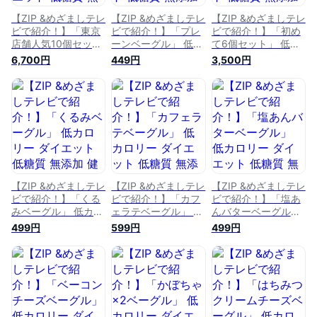
【ZIP &めざましテレ
【ZIP &めざましテレ
【ZIP &めざましテレ
ビで紹介！】「東京
ビで紹介！】「プレ
ビで紹介！】「初め
店舗人気10個セッ
ーンベーグル」 低カ
て6個セット」 低カ
ト」 低カロリー ダ
ロリー ダイエット
ロリー ダイエット
6,700円
449円
3,500円
イエット 低糖質 無
低糖質 無添加 健康
低糖質 無添加 健康
添加 健康 おやつ 朝
おやつ 朝食 お取り
おやつ 朝食 お取り
食 お取り寄せ プレ
寄せ プレゼント ギ
寄せ プレゼント ギ
ゼント ギフト 敬老
フト 敬老の日 お歳
フト 敬老の日 お歳
の日 お歳暮 クリス
暮 クリスマス 誕生
暮 クリスマス 誕生
マス 誕生日 詰め合
日 詰め合わせ 福袋
日 詰め合わせ 福袋
わせ 福袋 訳あり 保
訳あり 保存食 非常
訳あり 保存食 非常
存食 非常食 長期保
食 長期保存 ふわふ
食 長期保存 ふわふ
存 ふわふわ 高級
わ 高級
わ 高級
【ZIP &めざましテレ
【ZIP &めざましテレ
【ZIP &めざましテレ
ビで紹介！】「くる
ビで紹介！】「カフ
ビで紹介！】「塩あ
みベーグル」 低カロ
ェラテベーグル」 低
んバターベーグル」
リー ダイエット 低
カロリー ダイエット
低カロリー ダイエッ
499円
599円
499円
糖質 無添加 健康 お
低糖質 無添加 健康
ト 低糖質 無添加 健
やつ 朝食 お取り寄
おやつ 朝食 お取り
康 おやつ 朝食 お取
せ プレゼント ギフ
寄せ プレゼント ギ
り寄せ プレゼント
ト 敬老の日 お歳暮
フト 敬老の日 お歳
ギフト 敬老の日 お
クリスマス 誕生日
暮 クリスマス 誕生
歳暮 クリスマス 誕
詰め合わせ 福袋 訳
日 詰め合わせ 福袋
生日 詰め合わせ 福
あり 保存食 非常食
訳あり 保存食 非常
袋 訳あり 保存食 非