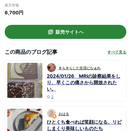
ゃく ダイエット 低糖質 無添加 健康 おやつ
楽天市場
朝食 お取り寄せ プレゼント ギフト 敬老の
6,700円
日 お歳暮 クリスマス 誕生日 詰め合わせ 福
袋 訳あり 保存食 非常食 長期保存 ふわふわ
販売サイトへ
この商品のブログ記事
すべて見る
きらきらした生活になぁれ
2024/01/26 MRIの診察結果をし
り、早くこの痛さから開放された
い。
3
おはる
ひとくち食べれば笑顔になる、リピ
しまくり美味しいものたち