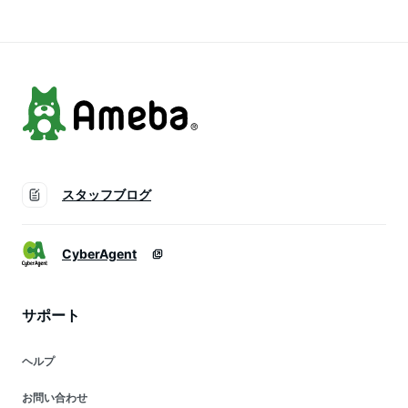
日 詰め合わせ 福袋
マス 誕生日 詰め合
リスマス 誕生日 詰
訳あり 保存食 非常
わせ 福袋 訳あり 保
め合わせ 福袋 訳あ
食 長期保存 ふわふ
存食 非常食 長期保
り 保存食 非常食 長
わ 高級
存 ふわふわ 高級
期保存 ふわふわ 高
級
スタッフブログ
CyberAgent
サポート
ヘルプ
お問い合わせ