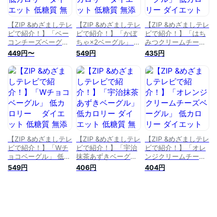
長期保存 ふわふわ
食 長期保存 ふわふ
常食 長期保存 ふわ
高級
わ 高級
ふわ 高級
【ZIP &めざましテレ
【ZIP &めざましテレ
【ZIP &めざましテレ
ビで紹介！】「ベー
ビで紹介！】「かぼ
ビで紹介！】「はち
コンチーズベーグ
ちゃ×2ベーグル」 低
みつクリームチーズ
ル」 低カロリー ダ
カロリー ダイエット
ベーグル」 低カロリ
449円〜
549円
435円
イエット 低糖質 無
低糖質 無添加 健康
ー ダイエット 低糖
添加 健康 おやつ 朝
おやつ 朝食 お取り
質 無添加 健康 おや
食 お取り寄せ プレ
寄せ プレゼント ギ
つ 朝食 お取り寄せ
ゼント ギフト 敬老
フト 敬老の日 お歳
プレゼント ギフト
の日 お歳暮 クリス
暮 クリスマス 誕生
敬老の日 お歳暮 ク
マス 誕生日 詰め合
日 詰め合わせ 福袋
リスマス 誕生日 詰
わせ 福袋 訳あり 保
訳あり 保存食 非常
め合わせ 福袋 訳あ
存食 非常食 長期保
食 長期保存 ふわふ
り 保存食 非常食 長
存 ふわふわ 高級
わ 高級
期保存 ふわふわ 高
級
【ZIP &めざましテレ
【ZIP &めざましテレ
【ZIP &めざましテレ
ビで紹介！】「Wチ
ビで紹介！】「宇治
ビで紹介！】「オレ
ョコベーグル」 低カ
抹茶あずきベーグ
ンジクリームチーズ
ロリー ダイエット
ル」 低カロリー ダ
ベーグル」 低カロリ
549円
406円
404円
低糖質 無添加 健康
イエット 低糖質 無
ー ダイエット 低糖
おやつ 朝食 お取り
添加 健康 おやつ 朝
質 無添加 健康 おや
寄せ プレゼント ギ
食 お取り寄せ プレ
つ 朝食 お取り寄せ
フト 敬老の日 お歳
ゼント ギフト 敬老
プレゼント ギフト
暮 クリスマス 誕生
の日 お歳暮 クリス
敬老の日 お歳暮 ク