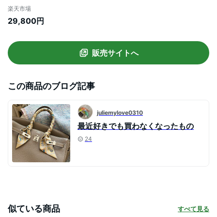
2023秋冬 京都マ エルメス スカーフ エル
楽天市場
メス ツイリー HERMES SCARF TWILLY
29,800円
販売サイトへ
この商品のブログ記事
juliemylove0310
最近好きでも買わなくなったもの
24
似ている商品
すべて見る