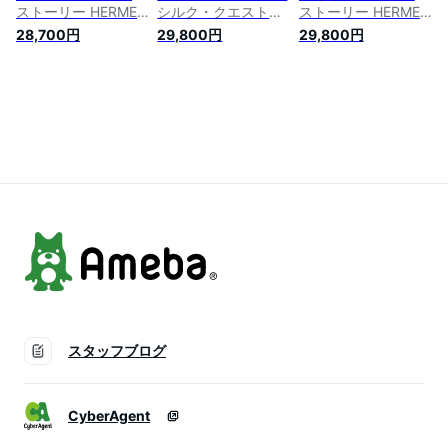
ストーリー HERMES
シルク・クエスト
ストーリー HERMES
STORY HERMES シ
Super Silk Quest
STORY HERMES シ
28,700円
29,800円
29,800円
ルクツイル 2023秋
HERMES シルク
ルクツイル 2023秋
冬 【中古】 エルメ
2023秋冬 エルメス
冬 エルメス ツイリ
ス スカーフ エルメ
スカーフ エルメス
ー HERMES TWILLY
ス ツイリー
ツイリー HERMES
HERMES SCARF
SCARF TWILLY
TWILLY
スタッフブログ
CyberAgent