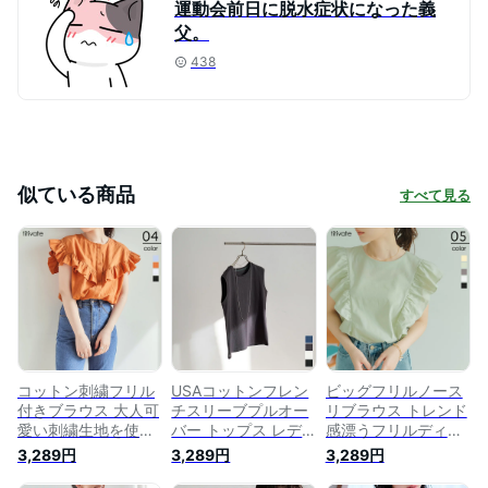
運動会前日に脱水症状になった義
父。
438
似ている商品
すべて見る
コットン刺繍フリル
USAコットンフレン
ビッグフリルノース
付きブラウス 大人可
チスリーブプルオー
リブラウス トレンド
愛い刺繍生地を使用
バー トップス レデ
感漂うフリルディテ
トップス レディース
ィース カットソー
ールが魅力 トップス
3,289円
3,289円
3,289円
ブラウス シャツ ノ
クルーネック ノース
レディース ブラウス