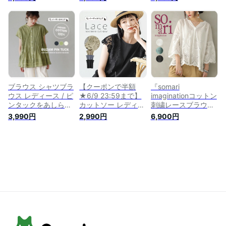
ト丈 無地 半開け 涼
インが可愛い トップ
ー リボン シンプル
しげ ノースリーブ
ス レディース ブラ
【メール便可／
夏 フレンチスリーブ
ウス シャツ プルオ
100】
トップス ブラウス
ーバー ノースリーブ
コットンシャツ プル
フレンチスリーブ ク
オーバー リネンシャ
ルーネック シンプル
ツ コットンリネン
【メール便可／50】
通気性 吸湿 薄手 夏
物 春 夏 リラックス
ブラウス シャツブラ
【クーポンで半額
『somari
ウス レディース / ピ
★6/9 23:59まで】
imaginationコットン
ンタックをあしら
カットソー レディー
刺繍レースブラウ
い、シンプルながら
ス / たっぷりと レー
ス』[ブラウス レデ
3,990円
2,990円
6,900円
オシャレに決まる。
ス を使った ノース
ィース 春夏 トップ
トップス シャツ ノ
リーブ で女性らし
ス シャツ 七分袖 ス
ースリーブ スタンド
く。 トップス プル
キッパー レース 刺
カラー 羽織り 羽織
オーバー フレンチス
繍 綿100％ フレア袖
綿100％ 薄手 ゆった
リーブ 袖なし 丸首
スカラップ ギャザー
り 体型カバー 夏
クルーネック 綿
ナチュラル]※メール
【メール便可11】◆
100％ コットン ゆっ
便可※【10】
ブザムピンタック コ
たり 夏 【メール便
ットンフレンチスリ
可22】◆レース ノー
ーブ ブラウス
スリーブカットソー