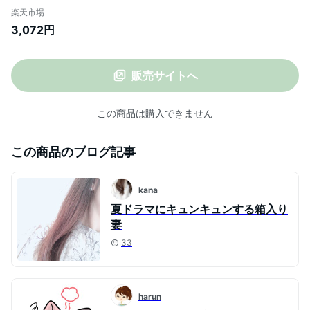
ィース シャツ ブラウス プルオーバー ノー
楽天市場
スリーブ フレア スカラップ コットン 綿 シ
3,072円
ンプル【メール便可／100】
販売サイトへ
この商品は購入できません
この商品のブログ記事
kana
夏ドラマにキュンキュンする箱入り
妻
33
harun