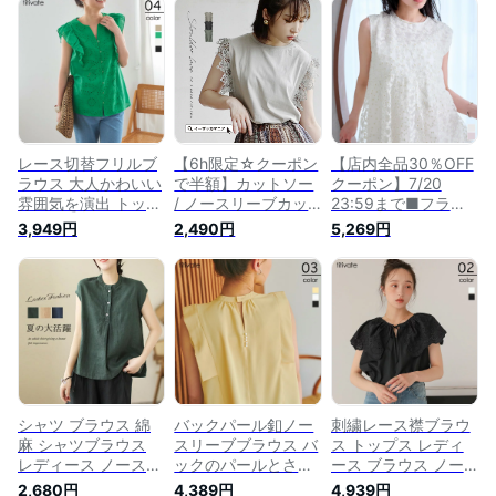
ースリーブ フレンチ
リーブ シンプル 汗
ノースリーブ フレン
スリーブ フリル ボ
ジミ防止 コットン
チスリーブ ラウンド
タン 刺繍 シンプル
綿 インナー【メール
ネック コットン 綿
綿 コットン【メール
便可／100】
シンプル【メール便
便可／70】
可／50】
レース切替フリルブ
【6h限定☆クーポン
【店内全品30％OFF
ラウス 大人かわいい
で半額】カットソー
クーポン】7/20
雰囲気を演出 トップ
/ ノースリーブカッ
23:59まで■フラワ
ス レディース ブラ
トソー 。 レディー
ーレースシアーブラ
3,949円
2,490円
5,269円
ウス シャツ ノース
ス トップス Tシャツ
ウス トップス レデ
リーブ フリル ボタ
プルオーバー ノース
ィース ブラウス シ
ン 刺繍 コットン 綿
リーブ フレンチスリ
ャツ プルオーバー
シンプル【メール便
ーブ レース 綿100％
ノースリーブ フレン
可／100】
コットン ゆったり
チスリーブ フレア A
夏 【メール便可22】
ライン レース シア
◆ショルダーレース
ー 花柄【メール便可
ノースリーブカット
／100】
ソー
シャツ ブラウス 綿
バックパール釦ノー
刺繍レース襟ブラウ
麻 シャツブラウス
スリーブブラウス バ
ス トップス レディ
レディース ノースリ
ックのパールとさり
ース ブラウス ノー
ーブ 袖なし ショー
げないオープンデザ
スリーブ プルオーバ
2,680円
4,389円
4,939円