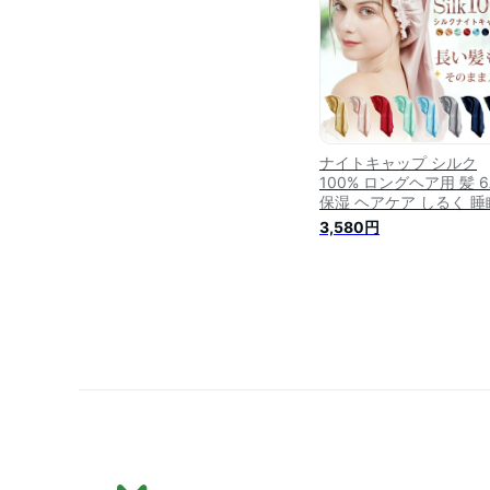
美容師 枝毛 寝癖防止 美
産後用 誕生日 プレゼン
ナイトキャップ シルク
100% ロングヘア用 髪 6
保湿 ヘアケア しるく 睡
帽子 筒 就寝用 レディー
3,580円
ロング シルク ナイト キ
ップ ヘアキャップ シル
ャップ 枝毛・寝癖防止 
グタイプ シルク100 プ
ント セール 送料無料