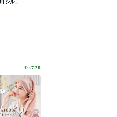
寝用 シルク
色
すべて見る