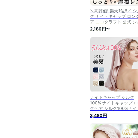
＼高評価! 楽天1位!!／ 
ク ナイトキャップ ロン
ア ニコクラフト 公式 シ
クキャップ シルク100％
2,180円〜
ング ロングヘア用 ミデ
ム シルクのナイトキャ
筒型 6A 髪 レディース 
就寝用 シルク製 枝毛・
に ヘアケア 35cm〜90
全7色
ナイトキャップ シルク
100% ナイトキャップ 
グヘア シルク100%ナイ
キャップ ナイトキャップ
3,480円
ルク ロングヘア 筒型デ
ン 6A レディース 睡眠 
用 帽子 女性 シルク製 
ヘアケア プレゼント 髪