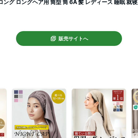
ロング ロングヘア用 筒型 筒 6A 髪 レディース 睡眠 就
アケア ナイトキャップ ミディアム 35cm〜90cm 全7
販売サイトへ