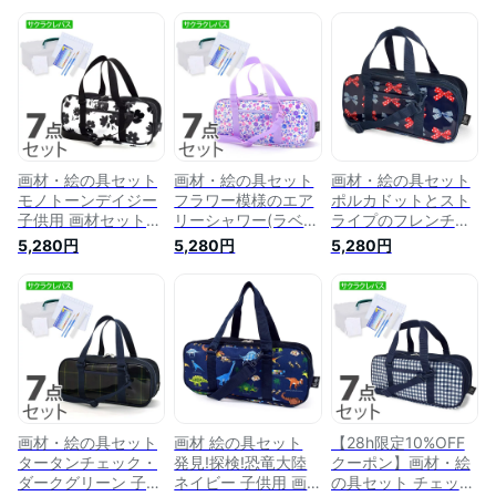
画材・絵の具セット
画材・絵の具セット
画材・絵の具セット
モノトーンデイジー
フラワー模様のエア
ポルカドットとスト
子供用 画材セット
リーシャワー(ラベン
ライプのフレンチリ
子供 小学生 サクラ
ダー) 子供用 画材セ
ボン(ネイビー) 子供
5,280円
5,280円
5,280円
クレパス 水彩セット
ット 子供 小学生 サ
用 画材セット 子供
画材セット 絵具セッ
クラクレパス 水彩セ
小学生 サクラクレパ
ト 小学校 小学生 か
ット 画材セット 絵
ス 水彩セット 画材
わいい コンパクト
具セット 小学校 小
セット 絵具セット
男の子 女の子 バッ
学生 かわいい コン
小学校 小学生 かわ
グ 絵の具バッグ お
パクト 男の子 女の
いい コンパクト 男
しゃれ 安い シンプ
子 バッグ 絵の具バ
の子 女の子 バッグ
ル 小学校
ッグ おしゃれ 安い
絵の具バッグ おしゃ
シンプル 小学校
れ 安い シンプル 小
学校
画材・絵の具セット
画材 絵の具セット
【28h限定10%OFF
タータンチェック・
発見!探検!恐竜大陸
クーポン】画材・絵
ダークグリーン 子供
ネイビー 子供用 画
の具セット チェック