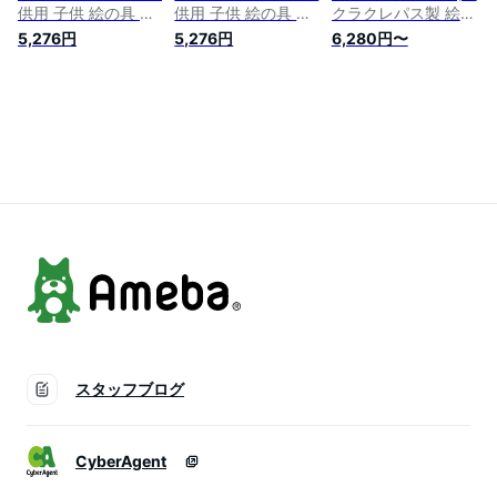
供用 子供 絵の具 セ
供用 子供 絵の具 セ
クラクレパス製 絵の
ット 小学生 サクラ
ット 小学生 サクラ
具セット付き)
5,276円
5,276円
6,280円〜
クレパス 水彩セット
クレパス 水彩セット
Amelie 子供用 子供
画材セット 小学校
画材セット 小学校
絵の具 セット 小学
かわいい コンパクト
かわいい コンパクト
生 サクラクレパス
サクラ 女の子
サクラ 女の子
水彩セット 画材セッ
ト 小学校 かわいい
コンパクト
スタッフブログ
CyberAgent