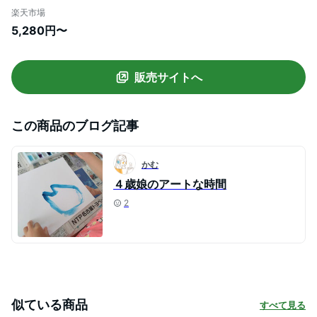
レパス 水彩セット 画材セット 絵具セット
楽天市場
小学校 小学生 かわいい コンパクト 男の子
5,280円〜
女の子 バッグ 絵の具バッグ おしゃれ 安い
シンプル 小学校
販売サイトへ
この商品のブログ記事
かむ
４歳娘のアートな時間
2
似ている商品
すべて見る