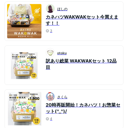
ほしの
カネハツWAKWAKセット今買えま
す！！
3
otoku
訳あり総菜 WAKWAKセット 12品
目
さくら
20時再販開始！カネハツ！お惣菜セ
ット(^_^)/
4