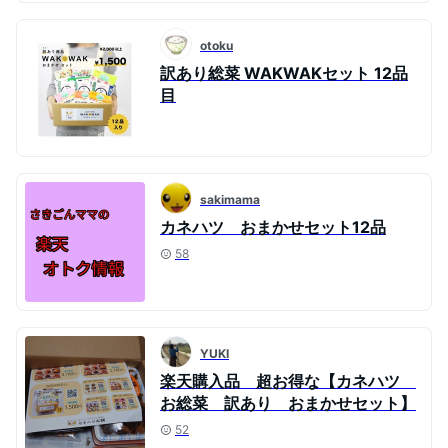
otoku
訳あり総菜 WAKWAKセット 12品
目
sakimama
カネハツ おまかせセット12品
58
YUKI
楽天購入品 超お得な【カネハツ
お総菜 訳あり おまかせセット】
52