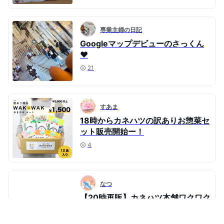
専業主婦の日記
Googleマップデビューのさっくん
❤️
21
すあま
18時からカネハツの訳ありお惣菜セ
ット販売開始ー！
4
なつ
【20時再販】カネハツ本舗ワクワク
おまかせセット！オススメです
13