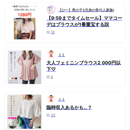
【ひー】男の子3兄弟の母(5人家族)
【9:59までタイムセール】ママコー
デはブラウスが1番重宝する説
16
ミミ
大人フェミニンブラウス2,000円以
下♡
9
ミミ
臨時収入あるかも…？
30