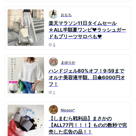
おもち
楽天マラソン11日タイムセール
☆ALL半額夏ワンピ♥ラッシュガー
ドもプリーツサロペも♥
5
まゆりか
ハンドジェル80%オフ！9:59まで
オルナ美容液半額、日傘6000円オ
フ！
1
Nicoco*
【しまむら戦利品】まさかの
【ALL77円！！！】ものの数秒で完
売した広告の品！！