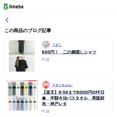
この商品のブログ記事
うさこ
600円！ 二の腕隠しシャツ
15
ドキンちゃん♪
【楽天】9:59まで6000円OFF日
傘 半額今治バスタオル 再販財
布・神戸レタ
10