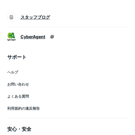
スタッフブログ
CyberAgent
サポート
ヘルプ
お問い合わせ
よくある質問
利用規約の違反報告
安心・安全