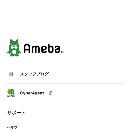
ー 保護カバー 4.7イ
い 漫画のキャラクタ
ス ハート 大人かわ
付き アイフォンケー
首掛け 斜め掛け カ
ンチ
ー ハンドメイド ア
いい くすみ Judy
ス スマホカバー
ードケース ストラッ
イフォンse2 ケース
|iphoneケース 携帯
プ付き カバー カー
iPhone SE 第2世代
カバー 落下防止 ア
ド入れ スマホケース
ケース iPhone8 ケー
イフォン se3 アイホ
携帯カバー ブルー
ス アイフォン8 携帯
ン se2 iphonese
レトロ ネイビー
カバー スタンド機能
薄型 折り畳み式 ピ
ンク
スタッフブログ
CyberAgent
サポート
ヘルプ