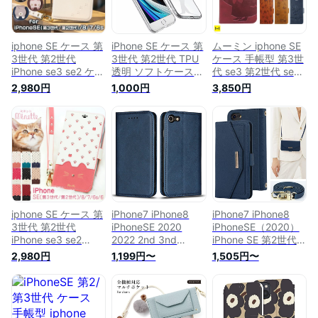
iphone SE ケース 第
iPhone SE ケース 第
ムーミン iphone SE
3世代 第2世代
3世代 第2世代 TPU
ケース 手帳型 第3世
iPhone se3 se2 ケー
透明 ソフトケース
代 se3 第2世代 se2
ス iphonese2ケース
iPhone8 iPhone SE3
iphone6s iphone7
2,980円
1,000円
3,850円
iphone8 iphone7
iPhone SE2
iphone8 ケース 手帳
iphone SE ケース
iPhoneSE3
型 手帳 ハードケー
se2 iphone 8 アイフ
iPhoneSE2 アイフォ
ス 2WAY 【 アイフォ
ォン8 カバー 6s ア
ンSE3 クリアケース
ン8 スマホケース ア
イフォン7 スマホケ
iPhone7 カバー 保護
イフォンse iphone6
ース おしゃれ スト
アイフォンSE2 アイ
手帳型スマホケース
ラップ付き iphone
フォン8 アイフォン7
おしゃれ リトルミイ
ケース iphoneケース
スマホケース 携帯ケ
スナフキン iphone
可愛い 猫 cocotte
ース 携帯カバー
se ケース 】
iphone SE ケース 第
iPhone7 iPhone8
iPhone7 iPhone8
3世代 第2世代
iPhoneSE 2020
iPhoneSE（2020）
iPhone se3 se2
2022 2nd 3nd
iPhone SE 第2世代
iphone8 iphone7ケ
iPhone SE 第2世代
第3世代 iPhone SE2
2,980円
1,199円〜
1,505円〜
ース スマホケース
第3世代 通用 iPhone
SE3 SE 2022 ケース
おしゃれ iPhone SE
SE2 iPhone SE3 ケ
手帳型 ショルダー
se3 se2 8 7 アイフ
ース SE 2022 ケース
鏡付きケース 鏡ケー
ォン8ケース スマホ
手帳型 iPhoneSE2
ス ミラー mirror 鏡
カバー ストラップ付
iPhoneSE3 iPhone
レディース 女性 鏡