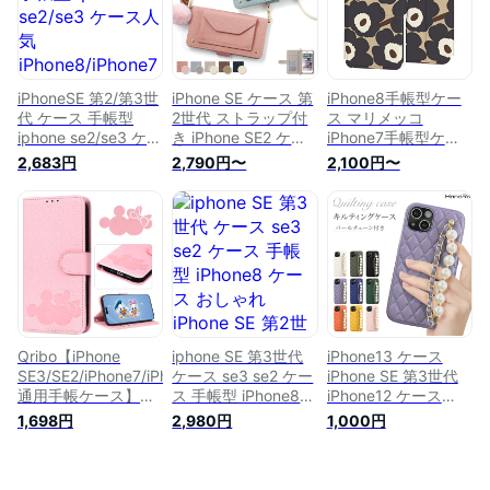
き iphone ケース
SE2 アイフォンSE
付き ミラーケース
iphoneケース 可愛い
2020 アイフォンSE2
ショルダーケース ク
猫 minette
アイフォンSE3 ケー
ロスボディ 手帳ケー
ス 手帳ケース
ス iPhoneSE2
iPhoneSE 2nd 3nd
iPhoneSE3 iPhone
iPhoneSE 第2/第3世
iPhone SE ケース 第
iPhone8手帳型ケー
スマホケース アイフ
SE2 アイフォンSE
代 ケース 手帳型
2世代 ストラップ付
ス マリメッコ
ォン 7 アイフォン8
2020 アイフォンSE2
iphone se2/se3 ケー
き iPhone SE2 ケー
iPhone7手帳型ケー
ケース 手帳型
アイフォンSE3 ケー
ス人気
ス 手帳型 かわいい
ス iPhone SE 第3世
2,683円
2,790円〜
2,100円〜
iphone8 ケース
ス iPhoneSE 2nd
iPhone8/iPhone7 可
iPhoneSE2カバー
代 手帳型 ケース 第2
iphone8 手帳 アイフ
3nd 第二世代スマホ
愛い アイフォン8ケ
iPhone SE 第2世代
世代 iPhone8 ケース
ォン7 ケース
ケース アイフォン 7
ース アイフォンse
ケース 手帳型 スマ
iPhone7ケース
iphone7 case
アイフォン8 ケース
スマホケース兎 アニ
ホケース iPhone SE
iPhoneSE ケース
iphone7 カバー 適用
手帳型 iphone8 ケー
マルおしゃれ カード
第二世代 手帳型
iPhone SE3 se2ケー
【iCoverCase】 内
ス iphone8 手帳 ア
ポ
iPhone SE 2020 手
ス バンパー スマホ
蔵マグネット 携帯カ
イフォン7 ケース
帳型 アイフォン SE2
ケース iPhone 7用カ
バー カード入れ カ
iphone7 case カバー
ケース 手帳型 可愛
バー iPhone SE / 8 /
ードケース スタンド
iPhone SE 第二世代
い おしゃれ
7 ケース iPhone8ス
機能 落ち着いた色
第三世代 適用
マホケース iphone
Qribo【iPhone
iphone SE 第3世代
iPhone13 ケース
レトロ ネイビー
【iCoverCase】 ス
seカバー iPhone8ケ
SE3/SE2/iPhone7/iPhone8
ケース se3 se2 ケー
iPhone SE 第3世代
トラップホール付き
ース iphonese第2世
通用手帳ケース】
ス 手帳型 iPhone8
iPhone12 ケース
留め具 カード収納
代 iPhone 7ケース
iPhone se3 ケース
ケース おしゃれ
13pro iPhone se 第2
1,698円
2,980円
1,000円
バッグ スタンド ミ
iPhone 7/8/SE2/se3
手帳型 iPhone7ケー
iPhone SE 第2世代 8
世代 iPhone8
ラー付き 化粧鏡 か
用 耐衝撃 ソフト て
ス iPhone se ケース
7 6s 6 アイフォン ス
iPhone7 スマホケー
がみ 鏡 ストラップ
ちょう レザー カバ
第3世代 優しさ 美し
マホケース レディー
ス カバー チェーン
マグネット 肩がけ