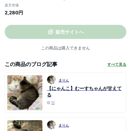
iphone8 iphone7 iphone SE ケース se2
楽天市場
iphone 8 アイフォン8 カバー 6s アイフォ
2,280円
ン7 手帳型 スマホケース ストラップ付き
iphoneケース
販売サイトへ
この商品は購入できません
この商品のブログ記事
すべて見る
まりん
【にゃんこ】むーすちゃんが甘えて
る
11
まりん