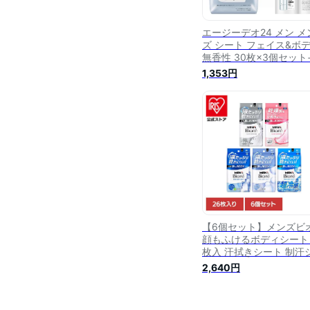
エージーデオ24 メン メ
ズ シート フェイス&ボ
無香性 30枚×3個セット
ンプル ニオイ テカリ 汗
1,353円
き 全身 フェイス 加齢臭
脂 汗 制汗剤 デオドラン
男
【6個セット】メンズビ
顔もふけるボディシート 
枚入 汗拭きシート 制汗
ト 大判シート デオドラ
2,640円
シート メンズビオレ 冷
ート フェイスシート ビ
無香性 肌ケアタイプ シ