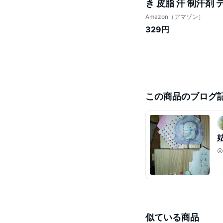
き 皮脂 汗 制汗剤
Amazon（アマゾン）
329円
この商品のブログ
似ている商品