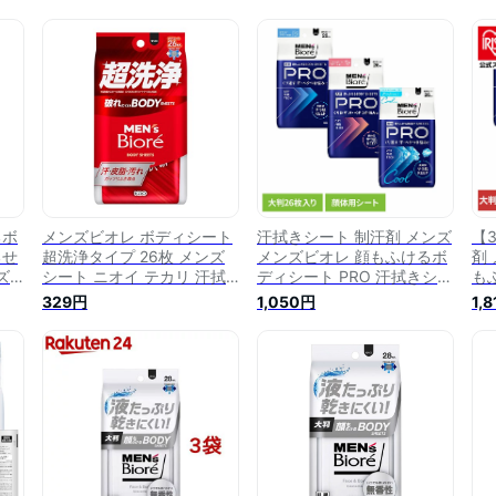
るボ
メンズビオレ ボディシート
汗拭きシート 制汗剤 メンズ
【
るせ
超洗浄タイプ 26枚 メンズ
メンズビオレ 顔もふけるボ
剤
ズ
シート ニオイ テカリ 汗拭
ディシート PRO 汗拭きシー
も
拭
き 皮脂 汗 制汗剤 デオドラ
ト シート ボディシート 脇
汗
329円
1,050円
1,
ドラ
ント
汗 男性 男性制汗剤 PRO 消
シ
臭 防臭 ビオレ 花王 ホワイ
剤 
トサボンの香り フルーティ
王
ーベリーの香り クールタイ
ル
プ/アイスサボンの香り
ー
香