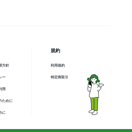
 無香 Biore ビオレ 花王
規約
用方針
利用規約
シー
特定商取引
利用
のために
めに