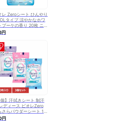
オレ Zeroシート ひんやり
OOLタイプ 涼やかなホワ
トブーケの香り 20枚 ニ
イ 汗拭き 皮脂 汗 制汗剤
6円
オドラント
3個】汗拭きシート 制汗
レディース ビオレZero
らさらパウダーシート 10
 汗拭きシート 制汗剤 レ
0円
ィース 汗ふきシート ボデ
シート 全身 さらさら 暑
対策 汗 フローラル せっ