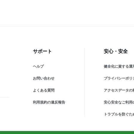
ル
けん 無香 Biore ビオレ 花王
けん 無香 Biore ビオレ 花王
けん
サポート
安心・安全
ヘルプ
健全化に資する運
お問い合わせ
プライバシーポリ
よくある質問
アクセスデータの
利用規約の違反報告
安心安全なご利用
トラブルを防ぐた