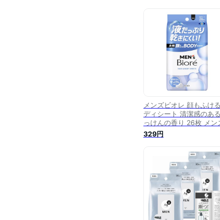
メンズビオレ 顔もふけ
ディシート 清潔感のあ
っけんの香り 26枚 メン
シート ニオイ テカリ 汗
329円
き 皮脂 汗 制汗剤 デオ
ント