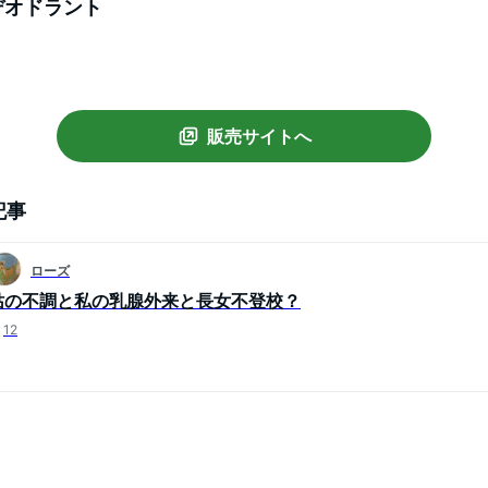
 デオドラント
販売サイトへ
記事
ローズ
姑の不調と私の乳腺外来と長女不登校？
12