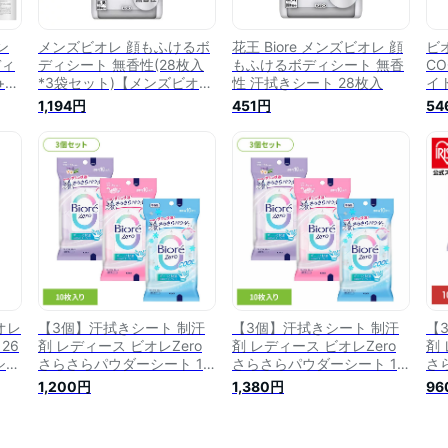
ン
メンズビオレ 顔もふけるボ
花王 Biore メンズビオレ 顔
ビ
ディ
ディシート 無香性(28枚入
もふけるボディシート 無香
C
+サ
*3袋セット)【メンズビオ
性 汗拭きシート 28枚入
イ
拭
レ】[メンズ 男性用 顔 ボデ
オ
1,194円
451円
54
 皮
ィ シート 汗拭き 夏]
デ
ト
オレ
【3個】汗拭きシート 制汗
【3個】汗拭きシート 制汗
【
26
剤 レディース ビオレZero
剤 レディース ビオレZero
剤 
シー
さらさらパウダーシート 10
さらさらパウダーシート 10
さ
ント
枚 汗拭きシート 制汗剤 レ
枚 汗拭きシート 制汗剤 レ
枚
1,200円
1,380円
96
感シ
ディース 汗ふきシート ボデ
ディース 汗ふきシート ボデ
デ
オレ
ィシート 全身 さらさら 暑
ィシート 全身 さらさら 暑
ィ
トラ
さ対策 汗 フローラル せっ
さ対策 汗 フローラル せっ
さ