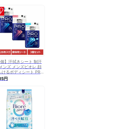
3個】汗拭きシート 制汗
 メンズ メンズビオレ 顔
ふけるボディシート PRO
拭きシート シート ボディ
815円
ート 脇汗 男性 男性制汗
PRO 消臭 防臭 ビオレ 花
 ホワイトサボンの香り フ
ーティーベリーの香り ク
ルタイプ/アイスサボンの
り