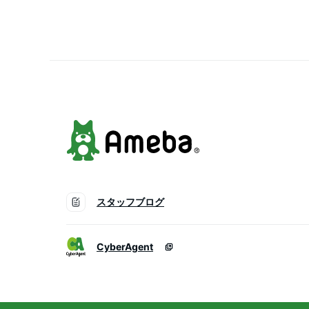
ス せっけんの香り クー
【B】
スタッフブログ
CyberAgent