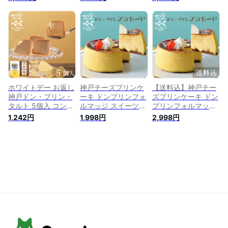
枚入 クッキー 詰め
様) 母の日 ギフト プ
取り寄せ お菓子 個
合わせ 個包装 スイ
レゼント チーズケー
包装 スイーツ 焼菓
ーツ 焼菓子 チョコ
キ お取り寄せ お取
子 サンドクッキー
プレゼント 職場 産
り寄せスイーツ ギフ
チョコ ギフト 春 ス
休 お礼 お菓子 贈り
ト グルメ お菓子 贈
イーツ 小分け 個包
物 ご挨拶 誕生日 出
り物 ご挨拶 誕生日
装 退職 職場 産休 お
産内祝い 内祝い お
出産内祝い 内祝い
祝い 贈り物 誕生日
祝い返し 結婚 日本
冷凍 洋菓子 あす楽
出産 内祝 日本 土産
神戸 お土産 送料込
神戸 お土産 送料込
ホワイトデー お返し
神戸チーズプリンケ
【送料込】神戸チー
神戸ドン・プリン・
ーキ ドンプリンフォ
ズプリンケーキ ドン
タルト 5個入 コンデ
ルマッジ スイーツ
プリンフォルマッジ
ィトライ神戸 スイー
ギフト 御中元 お中
母の日 ギフト ケー
1,242円
1,998円
2,998円
ツ ギフトお菓子 焼
元 夏ギフト ケーキ
キ お取り寄せスイー
菓子 プレゼント 産
お取り寄せスイーツ
ツ ギフト グルメ プ
休 お礼 記念日 贈り
プレゼント グルメ
レゼント お礼 お菓
物 ご挨拶 誕生日 出
職場 お礼 お菓子 ス
子 贈り物 ご挨拶 誕
産 内祝 結婚 お菓子
イーツ 贈り物 ご挨
生日 出産内祝い 内
日本 神戸 お土産|ク
拶 誕生日 出産内祝
祝い 土産 | プリン チ
ッキー タルト ドン
い 内祝い 土産 | プリ
ーズケーキ 洋菓子
プリンタルト 神戸ド
ン チーズケーキ 洋
ンプリンタルト
菓子