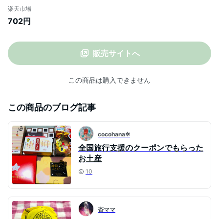
寄せスイーツ グルメ ギフト プレゼント 職
楽天市場
場 産休 お礼 お菓子 スイーツ 贈り物 ギフ
702円
ト ご挨拶 誕生日 出産内祝い 内祝い 土産
取り寄せ 日本 神戸 お土産 | マドレーヌ
販売サイトへ
この商品は購入できません
この商品のブログ記事
cocohana✲
全国旅行支援のクーポンでもらった
お土産
10
杏ママ