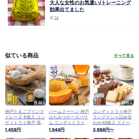
大人な女性のお気遣い/トレーニング
効果出てました
14
似ている商品
すべて見る
神戸たまごプリンマ
バームクーヘン 神戸
コンディトライ神戸
ドレーヌ 8個入 コン
はちみつチーズバウ
ラングドシャ詰め合
ディトライ神戸 母の
ム コンディトライ神
わせ48枚入 スイー
日 ギフト お菓子 お
戸 ハロウィン ギフ
ツ ギフト クッキー
1,458円
1,944円
3,888円〜
取り寄せスイーツ グ
ト スイーツ ギフト
バレンタイン お菓子