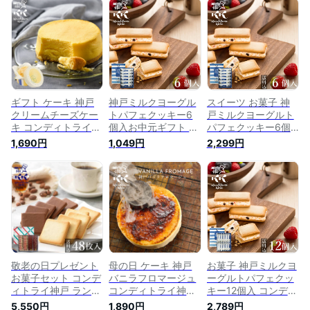
ルメ ギフト プレゼ
お取り寄せ グルメ
2024 チョコ プレゼ
ント 職場 産休 お礼
職場 お礼 お菓子 ス
ント 職場 産休 お礼
お菓子 スイーツ 贈
イーツ 贈り物 ご挨
お菓子 スイーツ 贈
り物 ギフト ご挨拶
拶 誕生日 出産 内祝
り物 ご挨拶 誕生日
誕生日 出産内祝い
い 土産 日本 神戸 お
出産内祝い 内祝い
内祝い 土産 取り寄
土産 | バウムクーヘ
お祝い返し 結婚 お
せ 日本 神戸 お土産 |
ン 焼菓子
菓子 日本 神戸 お土
マドレーヌ
産
ギフト ケーキ 神戸
神戸ミルクヨーグル
スイーツ お菓子 神
クリームチーズケー
トパフェクッキー6
戸ミルクヨーグルト
キ コンディトライ神
個入お中元ギフト お
パフェクッキー6個
戸 3号 (約9cm 2〜3
菓子 スイーツ ギフ
入 コンディトライ神
1,690円
1,049円
2,299円
名様) スイーツ お取
ト プレゼント 職場
戸お取り寄せ お菓子
り寄せスイーツ グル
産休 お礼 お菓子 ス
個包装 スイーツ 常
メ 職場 お礼 お菓子
イーツ 贈り物 ご挨
温 焼菓子 サンドク
贈り物 ご挨拶 誕生
拶 誕生日 出産内祝
ッキー チョコ ギフ
日 出産内祝い 内祝
い 内祝い 土産 取り
ト 春 スイーツ 小分
土産 日本 神戸 | チー
寄せ 日本 神戸 お土
け 退職 職場 引越 お
ズケーキ 焼菓子 帰
産|クッキー 焼菓子
礼 ご挨拶 誕生日 出
省土産
産 内祝い 日本 土産
神戸 お土産 送料込
敬老の日プレゼント
母の日 ケーキ 神戸
お菓子 神戸ミルクヨ
お菓子セット コンデ
バニラフロマージュ
ーグルトパフェクッ
ィトライ神戸 ラング
コンディトライ神戸
キー12個入 コンディ
ドシャ詰め合わせ48
4号 (約12cm 2〜4名
トライ神戸母の日 お
5,550円
1,890円
2,789円