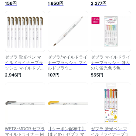
（WFT8）【ZEBRA
Brush 15色セット マ
ー 10本 B-WFT8-
156円
1,950円
2,277円
MILDLINER Brush ラ
ーカー WFT8-5C-
MBL
インマーカー】
RC-N WFT8-5C-N
WFT8-5C-NC-N
ゼブラ 蛍光ペン マ
ゼブラ/マイルドライ
ゼブラ マイルドライ
イルドライナーブラ
ナーブラッシュ マイ
ナーブラッシュ ほん
ッシュ マイルドブラ
ルドブラウ
のり蛍光色 5色
ウン 10本 B-WFT8-
ン/WFT8-ME 使いき
WFT8-5C
2,946円
107円
555円
ME
りタイプ 蛍光ペン
WFT8-MDGR ゼブラ
【クーポン配布中】
ゼブラ 蛍光ペン マ
マイルドライナー М
(まとめ）ゼブラ マ
イルドライナーブラ