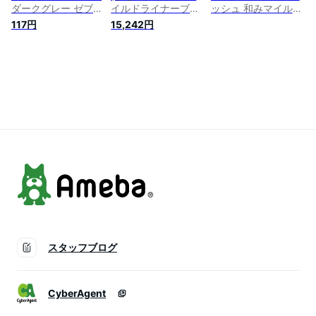
ダークグレー ゼブラ
イルドライナーブラ
ッシュ 和みマイルド
4901681425419
ッシュ Mゴールド
色 5色セット WFT8-
117円
15,242円
WFT8-MGO 【×100
5C-RC
セット】
スタッフブログ
CyberAgent