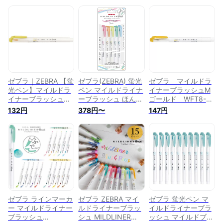
ゼブラ｜ZEBRA 【蛍
ゼブラ(ZEBRA) 蛍光
ゼブラ マイルドラ
光ペン】マイルドラ
ペン マイルドライナ
イナーブラッシュM
イナーブラッシュ蛍
ーブラッシュ ほんの
ゴールド WFT8-
光マイルドレモンイ
り蛍光色5色 WFT8-
MGO
132円
378円〜
147円
エロー WFT8-MLY
5C-N
ゼブラ ラインマーカ
ゼブラ ZEBRA マイ
ゼブラ 蛍光ペン マ
ー マイルドライナー
ルドライナーブラッ
イルドライナーブラ
ブラッシュ
シュ MILDLINER
ッシュ マイルドブル